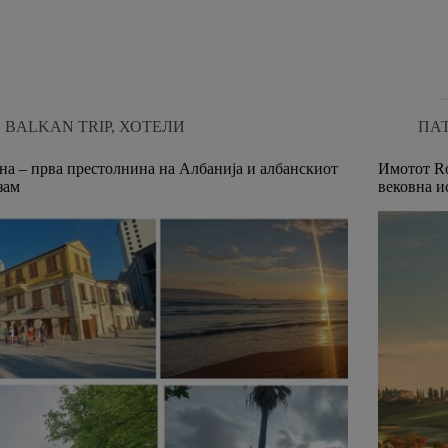
modal-check
НИЗ МАКЕДОНИЈА
РЕСТОРАНИ
BALKAN TRIP
,
ХОТЕЛИ
ПА
на – прва престолнина на Албанија и албанскиот
Имотот Ro
зам
вековна и