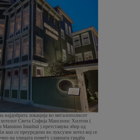
а најдобрата локација во мегалополисот
 хотелот Света Софија Мансионс Хилтон (
a Mansions Istanbul ) претставува збир од
ќи кои се преуредени во луксузен хотел кој се
очно на улицата помеѓу славната градба