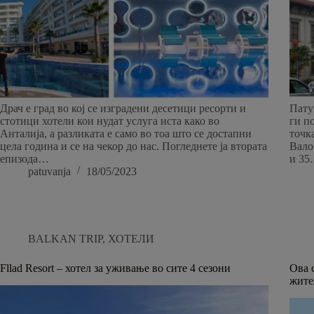
Драч е град во кој се изградени десетици ресорти и
Пату
стотици хотели кои нудат услуга иста како во
ги п
Анталија, а разликата е само во тоа што се достапни
точк
цела година и се на чекор до нас. Погледнете ја втората
Вало
епизода…
и 3
patuvanja
18/05/2023
BALKAN TRIP
,
ХОТЕЛИ
Fllad Resort – хотел за уживање во сите 4 сезони
Ова 
жите