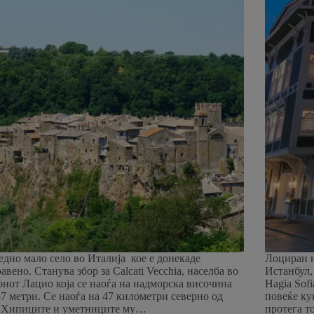
едно мало село во Италија кое е донекаде
Лоциран н
авено. Станува збор за Calcati Vecchia, населба во
Истанбул,
онот Лацио која се наоѓа на надморска височина
Hagia Sofi
57 метри. Се наоѓа на 47 километри северно од
повеќе ку
 Хипиците и уметниците му…
протега т