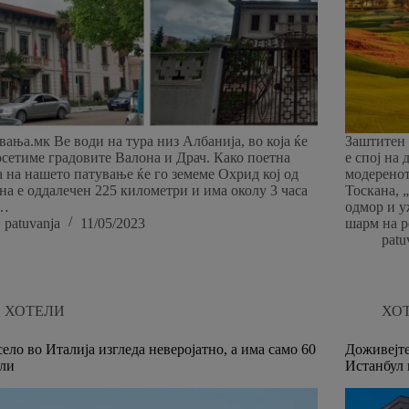
вања.мк Ве води на тура низ Албанија, во која ќе
Заштитен 
осетиме градовите Валона и Драч. Како поетна
е спој на
а на нашето патување ќе го земеме Охрид кој од
модеренот
на е оддалечен 225 километри и има околу 3 часа
Тоскана, 
5…
одмор и 
patuvanja
11/05/2023
шарм на 
patu
ХОТЕЛИ
ХО
село во Италија изгледа неверојатно, а има само 60
Доживејте
ли
Истанбул 