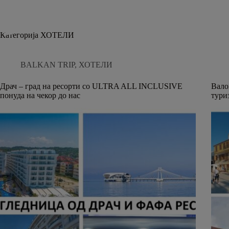
Skip
to
content
BALKAN TRIP
Категорија
ХОТЕЛИ
BALKAN TRIP
,
ХОТЕЛИ
Драч – град на ресорти со ULTRA ALL INCLUSIVE
Вало
понуда на чекор до нас
тури