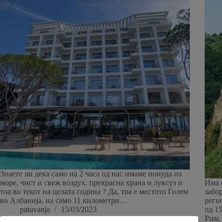
Знаете ли дека само на 2 часа од нас имаме понуда на
море, чист и свеж воздух, прекрасна храна и луксуз и
Има 
тоа во текот на целата година ? Да, тоа е местото Голем
забор
во Албанија, на само 11 километри…
реги
patuvanja
15/03/2023
од 1
Рим.