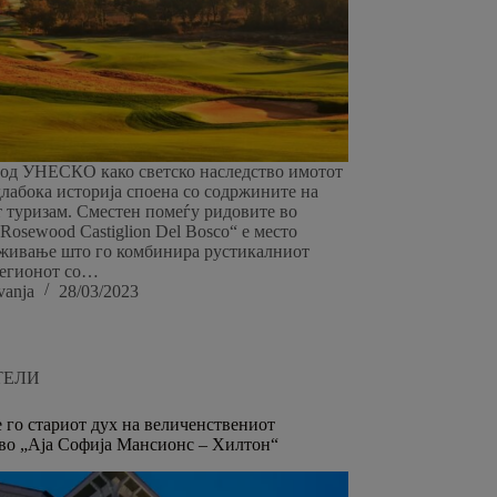
од УНЕСКО како светско наследство имотот
 длабока историја споена со содржините на
 туризам. Сместен помеѓу ридовите во
„Rosewood Castiglion Del Bosco“ е место
уживање што го комбинира рустикалниот
регионот со…
vanja
28/03/2023
ТЕЛИ
 го стариот дух на величенствениот
во „Аја Софија Мансионс – Хилтон“