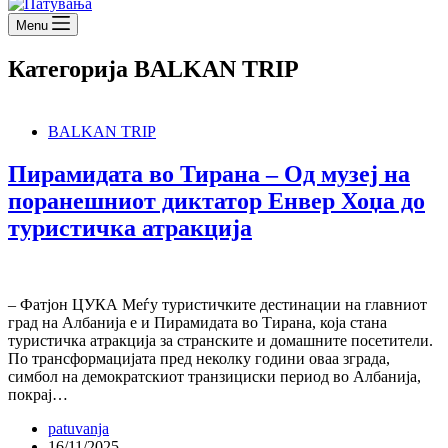
Menu
Категорија
BALKAN TRIP
BALKAN TRIP
Пирамидата во Тирана – Од музеј на
поранешниот диктатор Енвер Хоџа до
туристичка атракција
– Фатјон ЦУКА Меѓу туристичките дестинации на главниот
град на Албанија е и Пирамидата во Тирана, која стана
туристичка атракција за странските и домашните посетители.
По трансформацијата пред неколку години оваа зграда,
симбол на демократскиот транзициски период во Албанија,
покрај…
patuvanja
16/11/2025