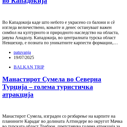
во Кападокија
Во Кападокија каде што небото е украсено со балони и сѐ
изгледа величествено, коњите и денес остануваат важен
симбол на културното и природното наследство на областа,
јавува Анадолу. Кападокија, во централната турска област
Невшехир, е позната по уникатните карпести формации,…
patuvanja
19/07/2025
BALKAN TRIP
Манастирот Сумела во Северна
Турција – голема туристичка
атракција
Манастирот Сумела, изграден со резбарење на карпите на
планините Карадаг во долината Алтиндере во округот Мачка
во турската област Трабзон, претставува голема атракција за