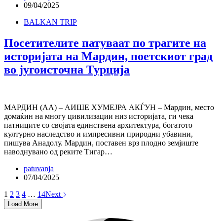
09/04/2025
BALKAN TRIP
Посетителите патуваат по трагите на
историјата на Мардин, поетскиот град
во југоисточна Турција
МАРДИН (АА) – АИШЕ ХУМЕЈРА АКЃУН – Мардин, место
домаќин на многу цивилизации низ историјата, ги чека
патниците со својата единствена архитектура, богатото
културно наследство и импресивни природни убавини,
пишува Анадолу. Мардин, поставен врз плодно земјиште
наводнувано од реките Тигар…
patuvanja
07/04/2025
1
2
3
4
…
14
Next
Load More