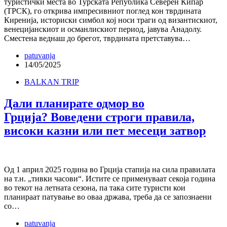
туристички места во Турската Република Северен Кипар
(ТРСК), го открива импресивниот поглед кон тврдината
Киренија, историски симбол кој носи траги од византискиот,
венецијанскиот и османлискиот период, јавува Анадолу.
Сместена веднаш до брегот, тврдината претставува…
patuvanja
14/05/2025
BALKAN TRIP
Дали планирате одмор во
Грција? Воведени строги правила,
високи казни или пет месеци затвор
Од 1 април 2025 година во Грција стапија на сила правилата
на т.н. „тивки часови“. Истите се применуваат секоја година
во текот на летната сезона, па така сите туристи кои
планираат патување во оваа држава, треба да се запознаени
со…
patuvanja