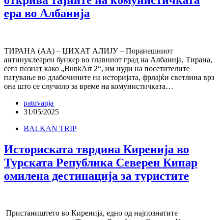
ера во Албанија
ТИРАНА (АА) – ЏИХАТ АЛИЈУ – Поранешниот
антинуклеарен бункер во главниот град на Албанија, Тирана,
сега познат како „BunkArt 2“, им нуди на посетителите
патување во длабочините на историјата, фрлајќи светлина врз
она што се случило за време на комунистичката…
patuvanja
31/05/2025
BALKAN TRIP
Историската тврдина Киренија во
Турската Република Северен Кипар
омилена дестинација за туристите
Пристаништето во Киренија, едно од најпознатите