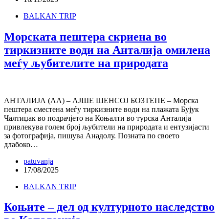
BALKAN TRIP
Морската пештера скриена во
тиркизните води на Анталија омилена
меѓу љубителите на природата
АНТАЛИЈА (АА) – АЈШЕ ШЕНСОЈ БОЗТЕПЕ – Морска
пештера сместена меѓу тиркизните води на плажата Бујук
Чалтиџак во подрачјето на Коњалти во турска Анталија
привлекува голем број љубители на природата и ентузијасти
за фотографија, пишува Анадолу. Позната по своето
длабоко…
patuvanja
17/08/2025
BALKAN TRIP
Коњите – дел од културното наследство