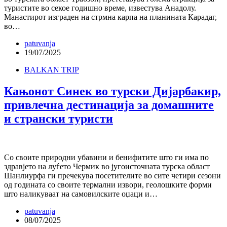
туристите во секое годишно време, известува Анадолу.
Манастирот изграден на стрмна карпа на планината Карадаг,
во…
patuvanja
19/07/2025
BALKAN TRIP
Кањонот Синек во турски Дијарбакир,
привлечна дестинација за домашните
и странски туристи
Со своите природни убавини и бенифитите што ги има по
здравјето на луѓето Чермик во југоисточната турска област
Шанлиурфа ги пречекува посетителите во сите четири сезони
од годината со своите термални извори, геолошките форми
што наликуваат на самовилските оџаци и…
patuvanja
08/07/2025