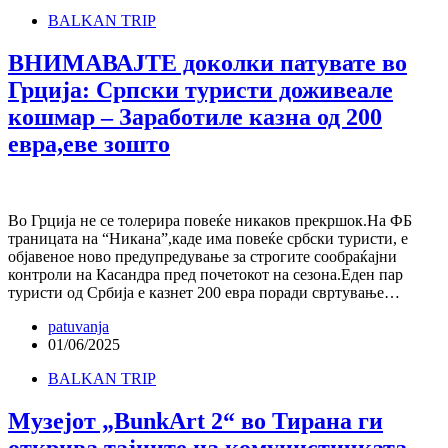
BALKAN TRIP
ВНИМАВАЈТЕ доколки патувате во
Грција: Српски туристи доживеале
кошмар – Заработиле казнa од 200
евра,еве зошто
Во Грција не се толерира повеќе никаков прекршок.На ФБ
траницата на “Никана”,каде има повеќе србски туристи, е
објавеное ново предупредување за строгите сообраќајни
контроли на Касандра пред почетокот на сезона.Еден пар
туристи од Србија е казнет 200 евра поради свртување…
patuvanja
01/06/2025
BALKAN TRIP
Музејот „BunkArt 2“ во Тирана ги
открива тајните на комунистичката