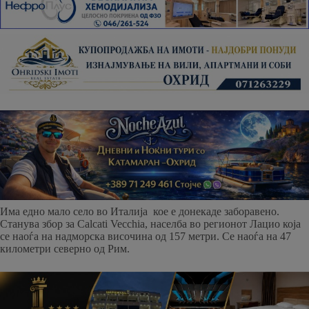
Има едно мало село во Италија кое е донекаде заборавено.
Станува збор за Calcati Vecchia, населба во регионот Лацио која
се наоѓа на надморска височина од 157 метри. Се наоѓа на 47
километри северно од Рим.