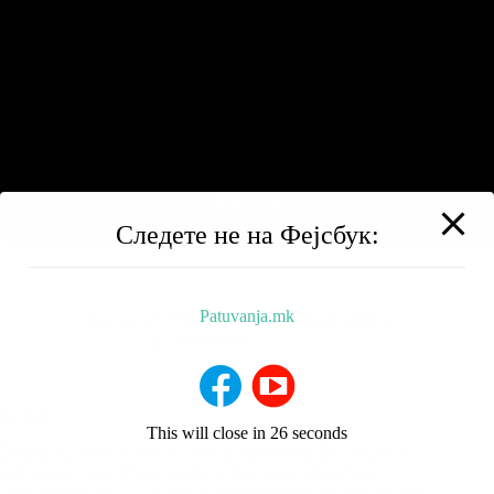
Следете не на Фејсбук:
Patuvanja.mk
BALKAN TRIP
НИЗ МАКЕДОНИЈА
РЕСТОРАНИ
ХОТЕЛИ
За Нас
This will close in
25
seconds
Добредојдовте на мојот блог за патувања! Ве носам на
патување на култура, храна, атракции и авантура.
Придружете ми се додека го истражуваме светот заедно!