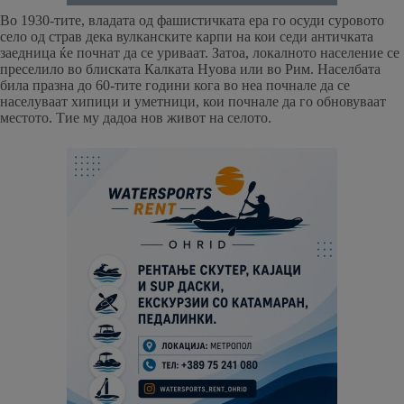
Во 1930-тите, владата од фашистичката ера го осуди суровото
село од страв дека вулканските карпи на кои седи античката
заедница ќе почнат да се уриваат. Затоа, локалното население се
преселило во блиската Калката Нуова или во Рим. Населбата
била празна до 60-тите години кога во неа почнале да се
населуваат хипици и уметници, кои почнале да го обновуваат
местото. Тие му дадоа нов живот на селото.