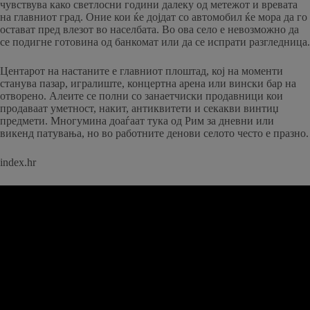
чувствува како светлосни години далеку од метежот и вревата
на главниот град. Оние кои ќе дојдат со автомобил ќе мора да го
остават пред влезот во населбата. Во ова село е невозможно да
се подигне готовина од банкомат или да се испрати разгледница.
Центарот на настаните е главниот плоштад, кој на моменти
станува пазар, игралиште, концертна арена или вински бар на
отворено. Алеите се полни со занаетчиски продавници кои
продаваат уметност, накит, антиквитети и секакви винтиџ
предмети. Многумина доаѓаат тука од Рим за дневни или
викенд патувања, но во работните денови селото често е празно.
index.hr