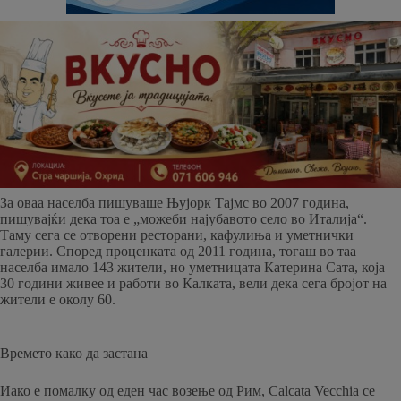
За оваа населба пишуваше Њујорк Тајмс во 2007 година,
пишувајќи дека тоа е „можеби најубавото село во Италија“.
Таму сега се отворени ресторани, кафулиња и уметнички
галерии. Според проценката од 2011 година, тогаш во таа
населба имало 143 жители, но уметницата Катерина Сата, која
30 години живее и работи во Калката, вели дека сега бројот на
жители е околу 60.
Времето како да застана
Иако е помалку од еден час возење од Рим, Calcata Vecchia се