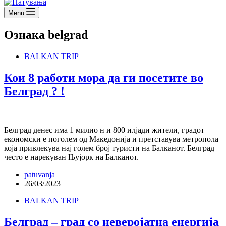
Menu
Ознака
belgrad
BALKAN TRIP
Кои 8 работи мора да ги посетите во
Белград ? !
Белград денес има 1 милио н и 800 илјади жители, градот
економски е поголем од Македонија и претставува метропола
која привлекува нај голем број туристи на Балканот. Белград
често е нарекуван Њујорк на Балканот.
patuvanja
26/03/2023
BALKAN TRIP
Белград – град со неверојатна енергија