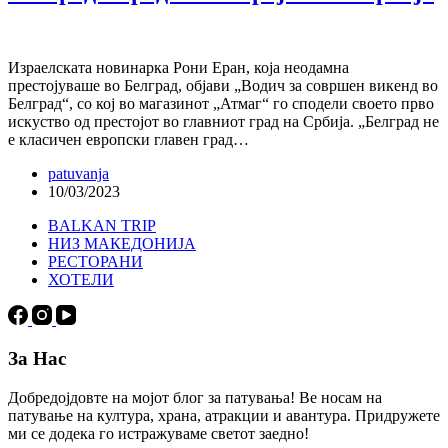
Израелската новинарка Рони Еран, која неодамна
престојуваше во Белград, објави „Водич за совршен викенд во
Белград“, со кој во магазинот „Атмаг“ го сподели своето прво
искуство од престојот во главниот град на Србија. „Белград не
е класичен европски главен град…
patuvanja
10/03/2023
BALKAN TRIP
НИЗ МАКЕДОНИЈА
РЕСТОРАНИ
ХОТЕЛИ
За Нас
Добредојдовте на мојот блог за патувања! Ве носам на
патување на култура, храна, атракции и авантура. Придружете
ми се додека го истражуваме светот заедно!