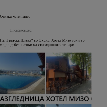
Skip
to
content
BALKAN TRIP
Ознака
хотел мизо
Uncategorized
На „Гратска Плажа“ во Охрид, Хотел Мизо тони во
мир и дебели сенки од стогодишните чинари