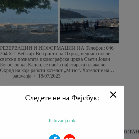
РЕЗЕРВАЦИИ И ИНФОРМАЦИИ НА Телефон: 046
264 621 Веб сајт Во срцето на Охрид, веднаш после
светски познатата иконографска црква Свети Јован
Богослов кај Канео, се наоѓа нај старата плажа во
Охрид на која работи хотелот „Мизо“. Хотелот е на…
patuvanja
18/07/2023
Следете не на Фејсбук:
Patuvanja.mk
BALKAN TRIP
НИЗ МАКЕДОНИЈА
РЕСТОРА
За Нас