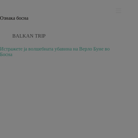
Skip
modal-check
to
content
Ознака
босна
BALKAN TRIP
Истражете ја волшебната убавина на Верло Буне во
Босна