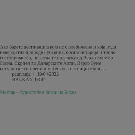
Ако барате дестинација која не е вообичаена и која нуди
неверојатна природна убавина, богата историја и топло
гостопримство, не гледајте подалеку од Верло Буне во
Босна. Скриен во Динарските Алпи, Верло Буне
сигурно ќе ги плени и маѓепсува патниците кои…
patuvanja
19/04/2023
BALKAN TRIP
Мостар – туристички бисер на Босна