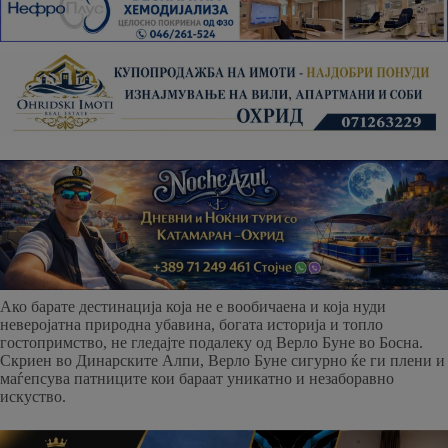
Ако барате дестинација која не е вообичаена и која нуди
неверојатна природна убавина, богата историја и топло
гостопримство, не гледајте подалеку од Верло Буне во Босна.
Скриен во Динарските Алпи, Верло Буне сигурно ќе ги плени и
маѓепсува патниците кои бараат уникатно и незаборавно
искуство.