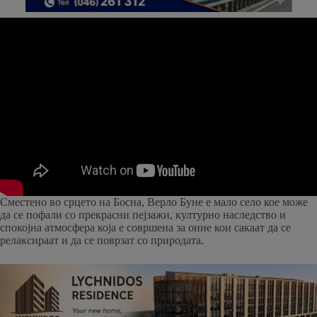
Сместено во срцето на Босна, Верло Буне е мало село кое може
да се пофали со прекрасни пејзажи, културно наследство и
спокојна атмосфера која е совршена за оние кои сакаат да се
релаксираат и да се поврзат со природата.