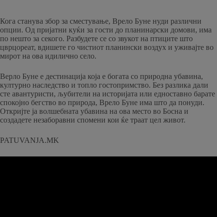
Кога станува збор за сместување, Врело Буне нуди различни
опции. Од пријатни куќи за гости до планинарски домови, има
по нешто за секого. Разбудете се со звукот на птиците што
цврцореат, вдишете го чистиот планински воздух и уживајте во
мирот на ова идилично село.
Верло Буне е дестинација која е богата со природна убавина,
културно наследство и топло гостопримство. Без разлика дали
сте авантуристи, љубители на историјата или едноставно барате
спокојно бегство во природа, Врело Буне има што да понуди.
Откријте ја волшебната убавина на ова место во Босна и
создадете незаборавни спомени кои ќе траат цел живот.
PATUVANJA.MK