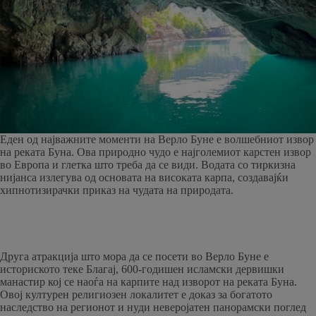
Еден од најважните моменти на Верло Буне е волшебниот извор
на реката Буна. Ова природно чудо е најголемиот карстен извор
во Европа и глетка што треба да се види. Водата со тиркизна
нијанса излегува од основата на високата карпа, создавајќи
хипнотизирачки приказ на чудата на природата.
Друга атракција што мора да се посети во Верло Буне е
историското теке Благај, 600-годишен исламски дервишки
манастир кој се наоѓа на карпите над изворот на реката Буна.
Овој културен религиозен локалитет е доказ за богатото
наследство на регионот и нуди неверојатен панорамски поглед