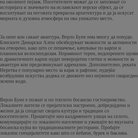
на околниот пејзаж. Посетителите можат да се запознаат со
историјата и значењето на исламскиот верски објект, да се
восхитуваат на неговата прекрасна архитектура и да ја искусат
мирната и духовна атмосфера на ова уникатно место.
За оние кои сакаат авантура, Верло Буне има многу да понуди.
Блиските Динарски Алпи обезбедуваат можности за активности
на отворено, како што се пешачење, качување по карпи и
планински велосипедизам. Нерамниот терен, недопрените шуми
и драматичните карпи нудат неверојатни глетки и можности за
авантури кои предизвикуваат адреналин. Дополнително, реката
Неретва е популарно место за кајак и рафтинг, нудејќи
возбудливи искуства додека се движите низ нејзините смарагдно
зелени води.
Верло Буне е познат и по топлото босанско гостопримство.
Локалните жители се пријателски настроени, добредојдени и
желни да ја споделат својата култура и традиции со
посетителите. Прошетајте низ калдрмените улици на селото,
комуницирајте со локалното население и уживајте во вкусната
босанска кујна во традиционалните ресторани. Пробајте
локални специјалитети како што се ќебапи, бурек и баклава.