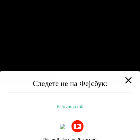
Следете не на Фејсбук:
Patuvanja.mk
BALKAN TRIP
НИЗ МАКЕДОНИЈА
РЕСТОРАНИ
ХОТЕЛИ
За Нас
This will close in
25
seconds