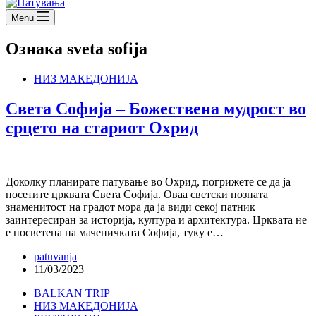
Menu
Ознака
sveta sofija
НИЗ МАКЕДОНИЈА
Света Софија – Божествена мудрост во
срцето на стариот Охрид
Доколку планирате патување во Охрид, погрижете се да ја
посетите црквата Света Софија. Оваа светски позната
знаменитост на градот мора да ја види секој патник
заинтересиран за историја, култура и архитектура. Црквата не
е посветена на маченичката Софија, туку е…
patuvanja
11/03/2023
BALKAN TRIP
НИЗ МАКЕДОНИЈА