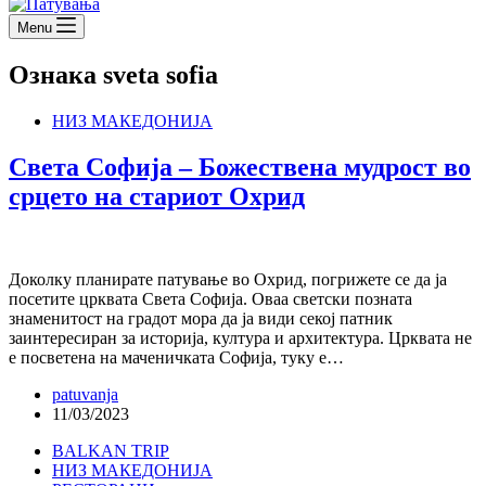
Menu
Ознака
sveta sofia
НИЗ МАКЕДОНИЈА
Света Софија – Божествена мудрост во
срцето на стариот Охрид
Доколку планирате патување во Охрид, погрижете се да ја
посетите црквата Света Софија. Оваа светски позната
знаменитост на градот мора да ја види секој патник
заинтересиран за историја, култура и архитектура. Црквата не
е посветена на маченичката Софија, туку е…
patuvanja
11/03/2023
BALKAN TRIP
НИЗ МАКЕДОНИЈА