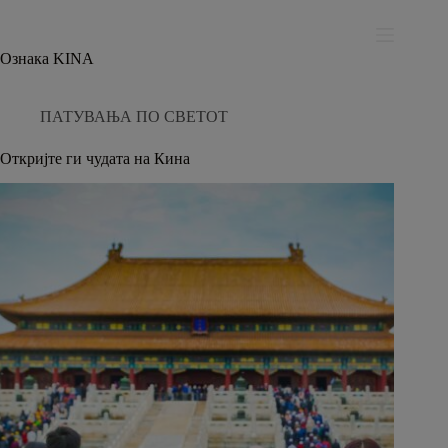
Skip
modal-check
to
content
Ознака
KINA
ПАТУВАЊА ПО СВЕТОТ
Откријте ги чудата на Кина