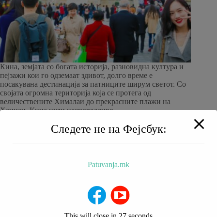
Кина, земјата со богата историја, разновидна култура и
пејзажи кои го одземаат здивот, долго време е
посакувана дестинација за патниците ширум светот. Со
својата огромна територија која се протега од
величествените Хималаи до прекрасните плажи на
Хаинан, Кина нуди неспоредливо…
patuvanja
20/04/2023
Следете не на Фејсбук:
Patuvanja.mk
BALKAN TRIP
НИЗ МАКЕДОНИЈА
РЕСТОРАНИ
ХОТЕЛИ
За Нас
This will close in
27
seconds