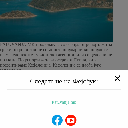
PATUVANJA.MK продолжува со серијалот репортажи за
грчки острови кои не се многу популарни во понудите
на македонските туристички агенции, или се целосно не
познати. По репортажата за островот Егина, ви ја
презентираме Кефалонија. Кефалонија се наоѓа југо
западно од (…
patuvanja
09/04/2023
Следете не на Фејсбук:
Patuvanja.mk
BALKAN TRIP
НИЗ МАКЕДОНИЈА
РЕСТОРАНИ
ХОТЕЛИ
За Нас