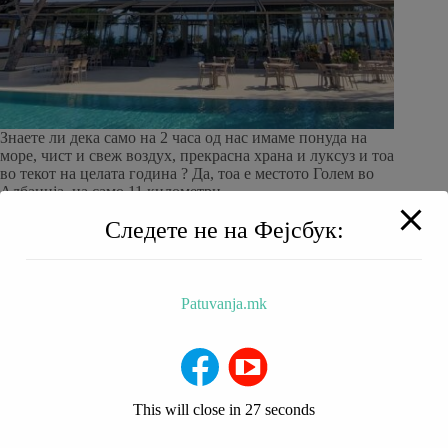
Знаете ли дека само на 2 часа од нас имаме понуда на
море, чист и свеж воздух, прекрасна храна и луксуз и тоа
во текот на целата година ? Да, тоа е местото Голем во
Албанија, на само 11 километри…
patuvanja
15/03/2023
Следете не на Фејсбук:
Patuvanja.mk
BALKAN TRIP
НИЗ МАКЕДОНИЈА
РЕСТОРАНИ
ХОТЕЛИ
За Нас
This will close in
27
seconds
Добредојдовте на мојот блог за патувања! Ве носам на
патување на култура, храна, атракции и авантура.