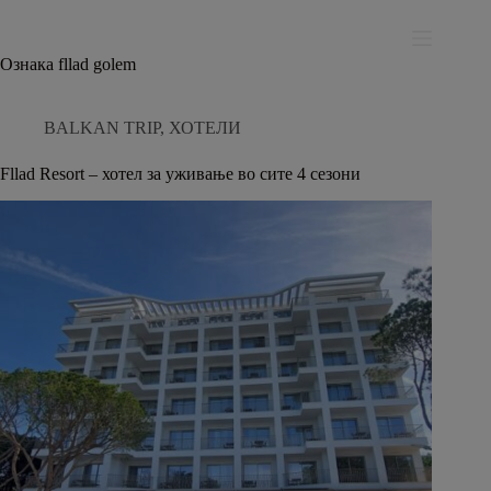
Skip
modal-check
to
content
Ознака
fllad golem
BALKAN TRIP
,
ХОТЕЛИ
Fllad Resort – хотел за уживање во сите 4 сезони