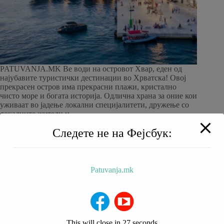
PATUVANJA.MK Ве води на островот Хвар, еден од
најубавите туристички дестинации во Хрватска! Овој
прекрасен остров има прекрасни плажи, кристално
чисто море и богата историја. Одлична храна за оние кои
уживаат во јадење локални специјалитети, дружење со
локалните жители и…
patuvanja
28/03/2023
Следете не на Фејсбук:
Patuvanja.mk
BALKAN TRIP
НИЗ МАКЕДОНИЈА
РЕСТОРАНИ
ХОТЕЛИ
За Нас
This will close in
27
seconds