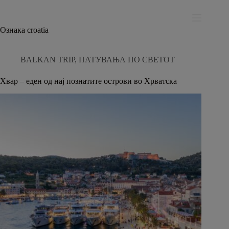
Skip
modal-check
to
content
Ознака
croatia
BALKAN TRIP
,
ПАТУВАЊА ПО СВЕТОТ
Хвар – еден од нај познатите острови во Хрватска