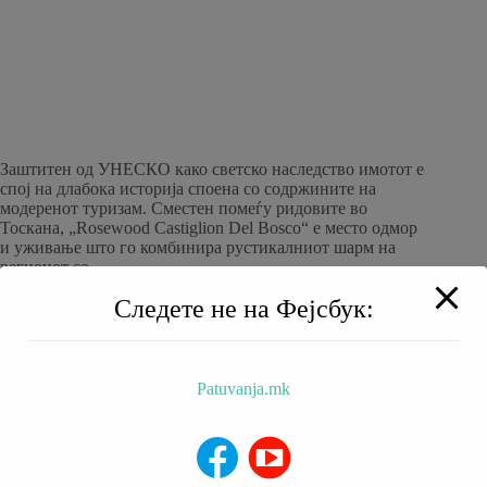
Заштитен од УНЕСКО како светско наследство имотот е
спој на длабока историја споена со содржините на
модеренот туризам. Сместен помеѓу ридовите во
Тоскана, „Rosewood Castiglion Del Bosco“ е место одмор
и уживање што го комбинира рустикалниот шарм на
регионот со…
patuvanja
28/03/2023
Следете не на Фејсбук:
Patuvanja.mk
BALKAN TRIP
НИЗ МАКЕДОНИЈА
РЕСТОРАНИ
ХОТЕЛИ
За Нас