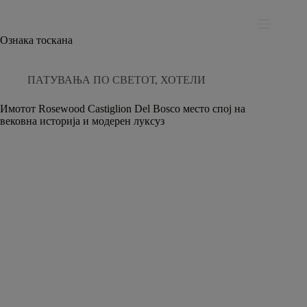
Skip
modal-check
to
content
Ознака
тоскана
ПАТУВАЊА ПО СВЕТОТ
,
ХОТЕЛИ
Имотот Rosewood Castiglion Del Bosco место спој на
вековна историја и модерен луксуз