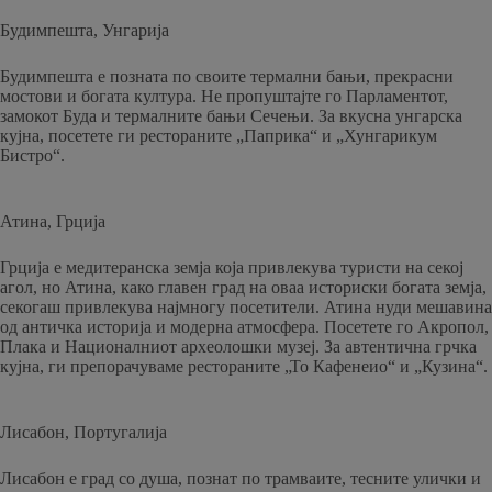
Будимпешта, Унгарија
Будимпешта е позната по своите термални бањи, прекрасни
мостови и богата култура. Не пропуштајте го Парламентот,
замокот Буда и термалните бањи Сечењи. За вкусна унгарска
кујна, посетете ги рестораните „Паприка“ и „Хунгарикум
Бистро“.
Атина, Грција
Грција е медитеранска земја која привлекува туристи на секој
агол, но Атина, како главен град на оваа историски богата земја,
секогаш привлекува најмногу посетители. Атина нуди мешавина
од античка историја и модерна атмосфера. Посетете го Акропол,
Плака и Националниот археолошки музеј. За автентична грчка
кујна, ги препорачуваме рестораните „То Кафенеио“ и „Кузина“.
Лисабон, Португалија
Лисабон е град со душа, познат по трамваите, тесните улички и