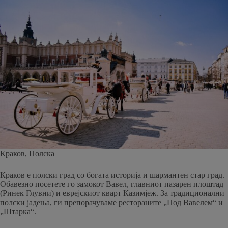
Краков, Полска
Краков е полски град со богата историја и шармантен стар град.
Обавезно посетете го замокот Вавел, главниот пазарен плоштад
(Ринек Глувни) и еврејскиот кварт Казимјеж. За традиционални
полски јадења, ги препорачуваме рестораните „Под Вавелем“ и
„Штарка“.