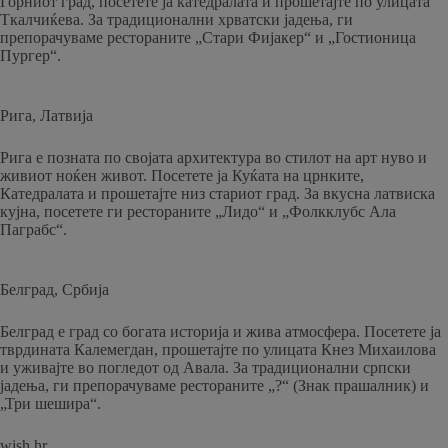
Горниот град, посетете ја катедралата и прошетајте по улицата
Ткалчиќева. За традиционални хрватски јадења, ги
препорачуваме рестораните „Стари Фијакер“ и „Гостионица
Пургер“.
Рига, Латвија
Рига е позната по својата архитектура во стилот на арт нуво и
живиот ноќен живот. Посетете ја Куќата на црнките,
Катедралата и прошетајте низ стариот град. За вкусна латвиска
кујна, посетете ги рестораните „Лидо“ и „Фолкклубс Ала
Паграбс“.
Белград, Србија
Белград е град со богата историја и жива атмосфера. Посетете ја
тврдината Калемегдан, прошетајте по улицата Кнез Михаилова
и уживајте во погледот од Авала. За традиционални српски
јадења, ги препорачуваме рестораните „?“ (Знак прашалник) и
„Три шешира“.
wish.hr