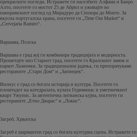
прекрасните погледи. Истражете ги населбите Алфама и Баиро
Алто, посетете го мостот 25 де Абрил и уживајте во
панорамскиот поглед од Мирадуро да Сенхора до Монте. За
вкусна португалска храна, посетете ги „Time Out Market“ и
„Cervejaria Ramiro“.
Варшава, Полска
Варшава е град кој ги комбинира традицијата и модерноста.
Прошетајте низ Стариот град, посетете го Кралскиот замок и
паркот Лазиенки. За традиционални јадења, ги препорачуваме
рестораните „Стари Дом“ и „Запиецек“.
Вилнус е град со богата историја и култура. Посетете го
плоштадот на катедралата, кулата Гедиминас и уметничкиот
кварт Ужупис. За автентична литванска кујна, посетете ги
рестораните „Етно Дварас“ и „Локис“.
Загреб, Хрватска
Загреб е шармантен град со богата културна сцена. Истражете го