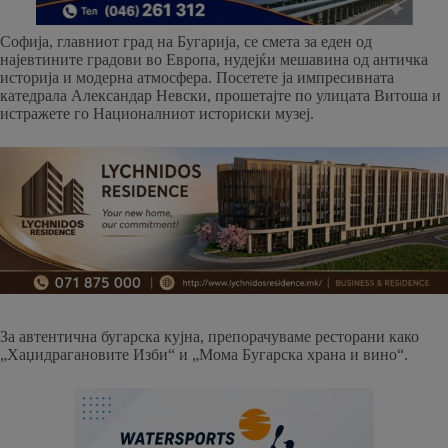
Софија, главниот град на Бугарија, се смета за еден од
најевтините градови во Европа, нудејќи мешавина од античка
историја и модерна атмосфера. Посетете ја импресивната
катедрала Александар Невски, прошетајте по улицата Витоша и
истражете го Националниот историски музеј.
За автентична бугарска кујна, препорачуваме ресторани како
„Хаџидрагановите Изби“ и „Мома Бугарска храна и вино“.