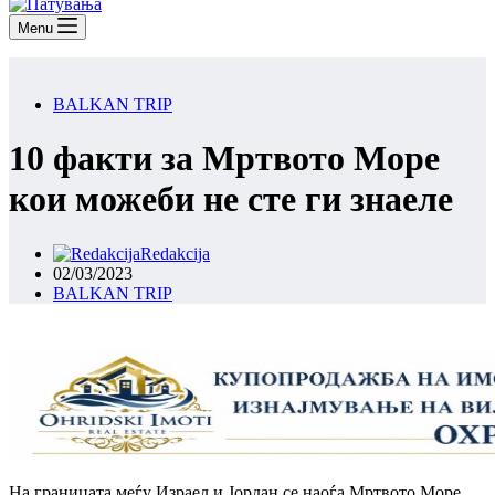
Menu
BALKAN TRIP
10 факти за Мртвото Море
кои можеби не сте ги знаеле
Redakcija
02/03/2023
BALKAN TRIP
На границата меѓу Израел и Јордан се наоѓа Мртвото Море,