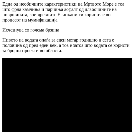
Една од необичните карактеристики на Мртвото Море е тоа
што фрла камчиња и парчиња асфалт од длабочините на
површината, кои древните Египќани ги користеле во
процесот на мумификација.
Исчезнува со голема брзина
Нивото на водата опаѓа за еден метар годишно и сега е
половина од пред еден век, а тоа е затоа што водата се користи
за бројни проекти во областа.