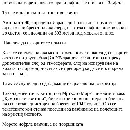
нивото на морето, што го прави најниската точка на Земјата.
Тука е и најнискиот автопат во светот
Автопатот 90, кој оди од Израел до Палестина, поминува дел
од патот по брегот на ова езеро, па затоа е најнискиот автопат
во светот, со височина од 393 метри под морското ниво.
Шансите да изгорите се помали
Кога се сончате на ова место, имате помали шанси да изгорите
отколку на други, бидејќи УВ зраците се филтрираат преку
дополнителен слој од атмосферата, слој на испарување на
водата и слој озон, но сепак се препорачува да се носи крема
за сончање. .
Таму се случи едно од најважните археолошки откритија
Таканаречените „Свитоци од Мртвото Море“, познати и како
„Кумрански свитоци“, биле откриени во пештера во близина
на северозападниот дел на брегот во 1947 година. Ова се
текстовите кои станаа пресудни за разбирање на почетоците
на христијанството.
Морето исфрла камчиња на површината