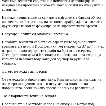
маса има лековити својства и е популарна дестинација за
лекување на проблеми со кожата, како и болки во мускулите и
артритис.
На некој начин, може да се нарече најголемата бањска област
во светот, но без разлика, на неговото крајбрежје има хотели и
други објекти кои се фокусирани на здравствените ефекти.
Популарен е уште од библиски времиња
Неговите лековити својства се бараат уште од библиските
времиња, па дури и Ирод Велики, кој владеел од 37 до 4 п.н.е.,
изградил некои од првите градби на брегот на езерото.
Легендата вели дека и Клеопатра го обожавала ова езеро и ја
користела неговата вода како дел од својата рутина за
убавина.
Луѓето не можат да потонат
Ова е можеби најпознатиот факт, бидејќи многумина одат на
ова езеро исклучиво за да го искусат ова пливање на
површината, особено како посебен облик на релаксација.
Тоа е најниската точка на Земјата
Површината на Мртвото Море е на околу 423 метри под