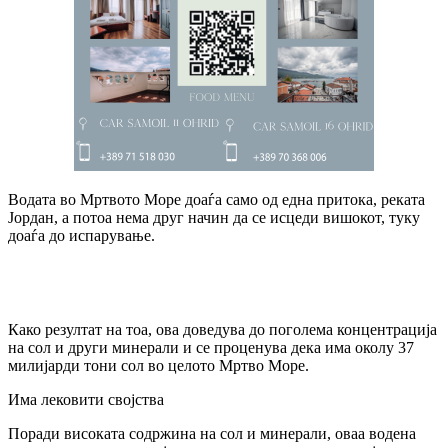
Водата во Мртвото Море доаѓа само од една притока, реката
Јордан, а потоа нема друг начин да се исцеди вишокот, туку
доаѓа до испарување.
Како резултат на тоа, ова доведува до поголема концентрација
на сол и други минерали и се проценува дека има околу 37
милијарди тони сол во целото Мртво Море.
Има лековити својства
Поради високата содржина на сол и минерали, оваа водена