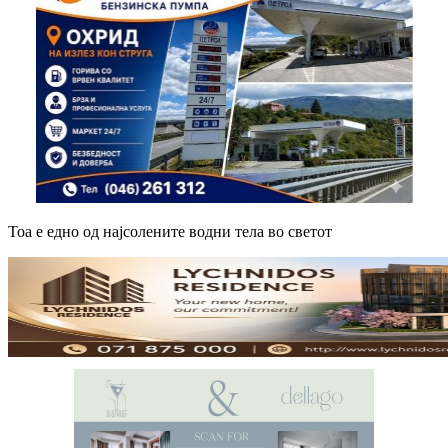
Тоа е едно од најсолените водни тела во светот