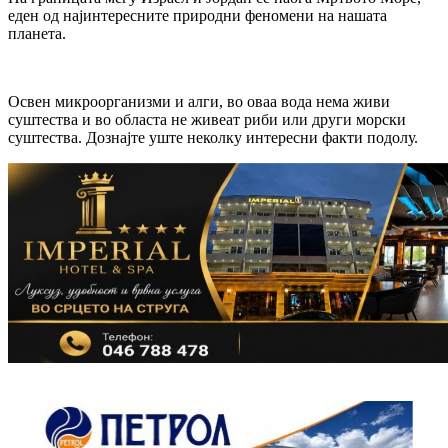
еден од најинтересните природни феномени на нашата
планета.
Освен микроорганизми и алги, во оваа вода нема живи
суштества и во областа не живеат риби или други морски
суштества. Дознајте уште неколку интересни факти подолу.