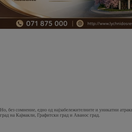
Но, без сомнение, едно од најзабележителните и уникатни атрак
град на Кајмакли, Графитски град и Аванос град.