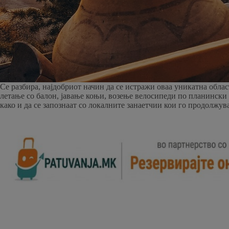
Се разбира, најдобриот начин да се истражи оваа уникатна обла
летање со балон, јавање коњи, возење велосипеди по планински 
како и да се запознаат со локалните занаетчии кои го продолжув