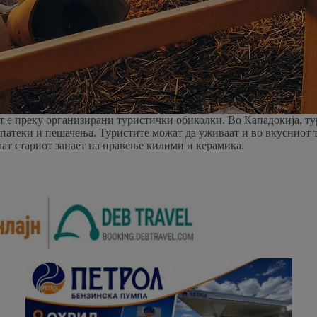
ст е преку организирани туристички обиколки. Во Кападокија, т
патеки и пешачења. Туристите можат да уживаат и во вкусниот т
аат стариот занает на правење килими и керамика.