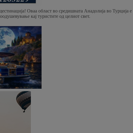
естинација! Оваа област во средишната Анадолија во Турција е
оодушевување кај туристите од целиот свет.