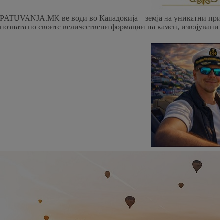
PATUVANJA.MK ве води во Кападокија – земја на уникатни прир
позната по своите величествени формации на камен, извојувани 