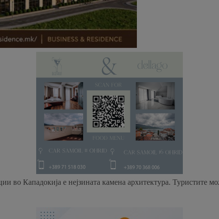
ции во Кападокија е нејзината камена архитектура. Туристите м