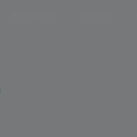
modal-check
НИЗ МАКЕДОНИЈА
РЕСТОРАНИ
 хотели и балони на небото
Uncategorized