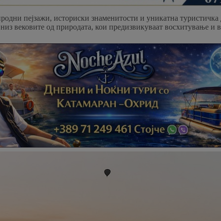
одни пејзажи, историски знаменитости и уникатна туристичка д
низ вековите од природата, кои предизвикуваат восхитување и в