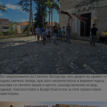
По завршувањето на Светата Литургија, низ дворот на храмот се
одржа свечена литија, при што свештенството и верниот народ,
носејќи ги светите икони и крстот, упатија молитви за мир,
здравје, благосостојба и Божји благослов за сите православни
христијани.