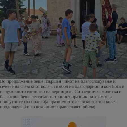
Во продолжение беше извршен чинот на благословување и
сечење на славскиот колач, симбол на благодарноста кон Бога и
на духовното единство на верниците. Со заедничка молитва и
благослов беше честитан патрониот празник на храмот, а
присутните го споделија празничното славско жито и колач,
продолжувајќи го вековниот православен обичај.