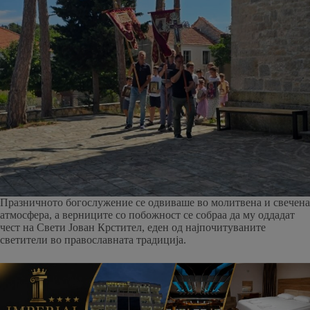
Празничното богослужение се одвиваше во молитвена и свечена
атмосфера, а верниците со побожност се собраа да му оддадат
чест на Свети Јован Крстител, еден од најпочитуваните
светители во православната традиција.