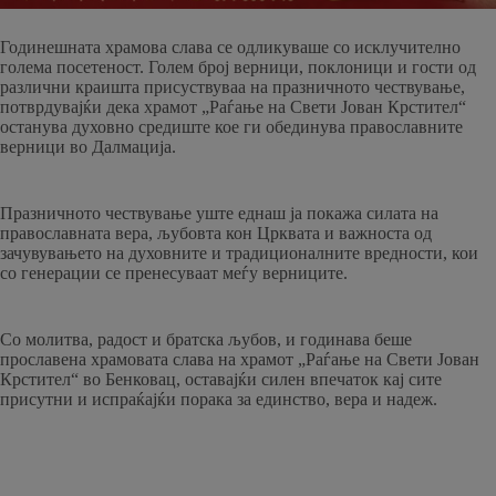
Годинешната храмова слава се одликуваше со исклучително
голема посетеност. Голем број верници, поклоници и гости од
различни краишта присуствуваа на празничното чествување,
потврдувајќи дека храмот „Раѓање на Свети Јован Крстител“
останува духовно средиште кое ги обединува православните
верници во Далмација.
Празничното чествување уште еднаш ја покажа силата на
православната вера, љубовта кон Црквата и важноста од
зачувувањето на духовните и традиционалните вредности, кои
со генерации се пренесуваат меѓу верниците.
Со молитва, радост и братска љубов, и годинава беше
прославена храмовата слава на храмот „Раѓање на Свети Јован
Крстител“ во Бенковац, оставајќи силен впечаток кај сите
присутни и испраќајќи порака за единство, вера и надеж.