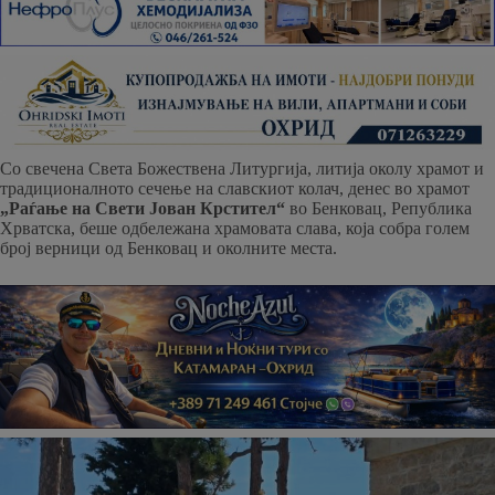
Со свечена Света Божествена Литургија, литија околу храмот и
традиционалното сечење на славскиот колач, денес во храмот
„Раѓање на Свети Јован Крстител“
во Бенковац, Република
Хрватска, беше одбележана храмовата слава, која собра голем
број верници од Бенковац и околните места.