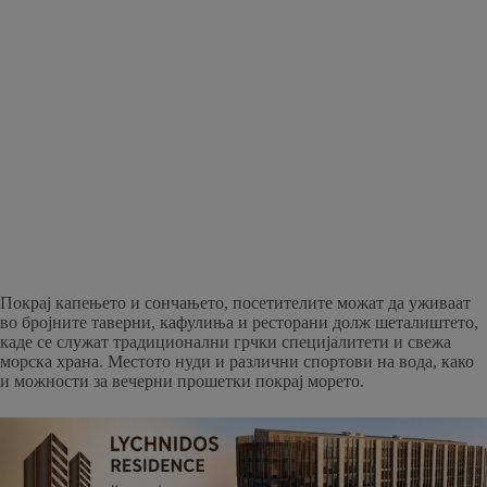
Покрај капењето и сончањето, посетителите можат да уживаат
во бројните таверни, кафулиња и ресторани долж шеталиштето,
каде се служат традиционални грчки специјалитети и свежа
морска храна. Местото нуди и различни спортови на вода, како
и можности за вечерни прошетки покрај морето.