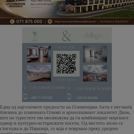
Една од најголемите предности на Олимпијаки Акти е неговата
близина до планината Олимп и археолошкиот локалитет Дион,
што на туристите им овозможува да ги комбинираат морскиот
одмор и културно-историските посети. Од местото лесно се
стигнува и до Паралија, со која е поврзано преку уредено
крајбрежно шеталиште.