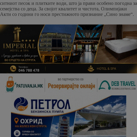
ситниот песок и плитките води, што ја прави особено погодна за
семејства со деца. За својот квалитет и чистота, Олимпијаки
Акти со години го носи престижното признание „Сино знаме“.