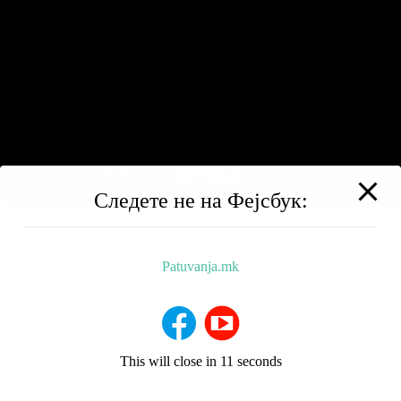
Следете не на Фејсбук:
Patuvanja.mk
BALKAN TRIP
НИЗ МАКЕДОНИЈА
РЕСТОРАНИ
ХОТЕЛИ
За Нас
This will close in
10
seconds
Добредојдовте на мојот блог за патувања! Ве носам на
патување на култура, храна, атракции и авантура.