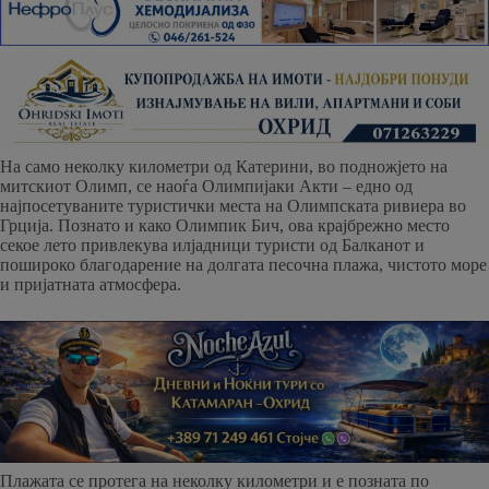
На само неколку километри од Катерини, во подножјето на
митскиот Олимп, се наоѓа Олимпијаки Акти – едно од
најпосетуваните туристички места на Олимпската ривиера во
Грција. Познато и како Олимпик Бич, ова крајбрежно место
секое лето привлекува илјадници туристи од Балканот и
пошироко благодарение на долгата песочна плажа, чистото море
и пријатната атмосфера.
Плажата се протега на неколку километри и е позната по