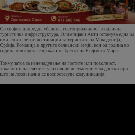
Со својата природна убавина, гостопримливост и одлична
туристичка инфраструктура, Олимпијаки Акти останува една од
омилените летни дестинации за туристите од Македонија,
Србија, Романија и другите балкански земји, кои од година во
година повторно се враќаат на брегот на Егејското Море.
Toкму затоа за изненадување на гостите или поволност,
локалното население тука говори делумично македонски при
што на лесен начин се воспоставува комуникација.