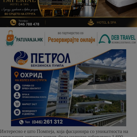
Интересно е што Помпеја, која фасцинира со уникатноста на
зачуваниот антички живот, била целосно заборавена 1.600