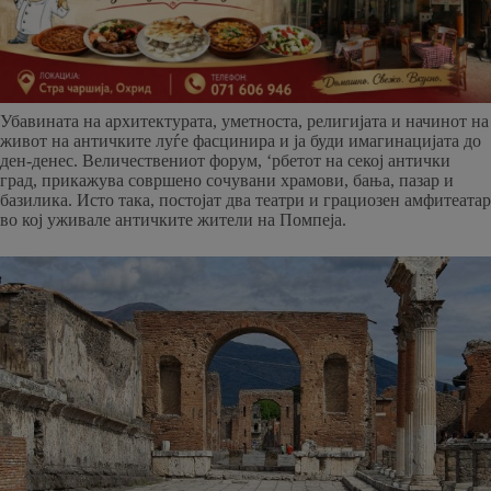
Убавината на архитектурата, уметноста, религијата и начинот на
живот на античките луѓе фасцинира и ја буди имагинацијата до
ден-денес. Величествениот форум, ‘рбетот на секој антички
град, прикажува совршено сочувани храмови, бања, пазар и
базилика. Исто така, постојат два театри и грациозен амфитеатар
во кој уживале античките жители на Помпеја.