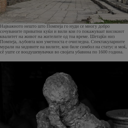
Најважното нешто што Помпеја го нуди се многу добро
сочуваните приватни куќи и вили кои го покажуваат високиот
квалитет на живот на жителите од тоа време. Шетајќи низ
Помпеја, љубовта кон уметноста е очигледна. Спектакуларните
мурали на ѕидовите на вилите, кои биле симбол на статус и моќ,
сè уште се воодушевувачки во својата убавина по 1600 година.