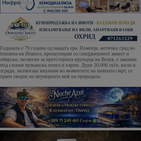
Годината е 79 година од нашата ера. Помпеја, антички град во
близина на Неапол, преокупиран со секојдневниот живот и
обврски, несвесен за претстојната ерупција на Везув, е закопан
под слоеви вулканска пепел и карпи. Дури 20.000 луѓе, вили и
згради, засекогаш зачувани во моментите на нивната смрт, се
траен сведок на неуморната моќ на природата.