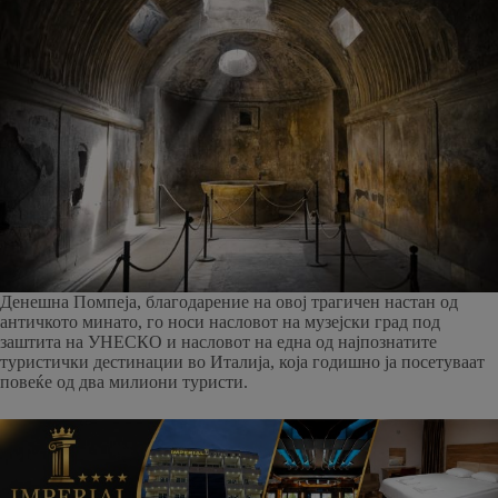
Денешна Помпеја, благодарение на овој трагичен настан од
античкото минато, го носи насловот на музејски град под
заштита на УНЕСКО и насловот на една од најпознатите
туристички дестинации во Италија, која годишно ја посетуваат
повеќе од два милиони туристи.