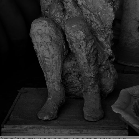
Ако веќе не сте го направиле тоа, препорачуваме посета на