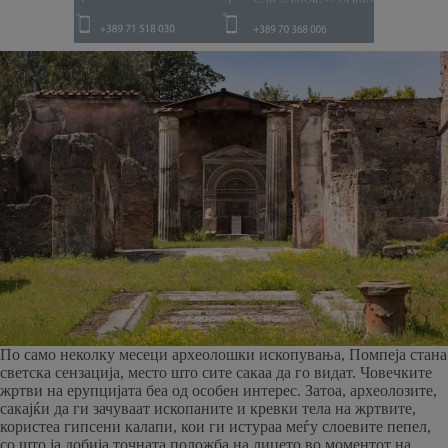
По само неколку месеци археолошки ископувања, Помпеја стана
светска сензација, место што сите сакаа да го видат. Човечките
жртви на ерупцијата беа од особен интерес. Затоа, археолозите,
сакајќи да ги зачуваат ископаните и кревки тела на жртвите,
користеа гипсени калапи, кои ги истураа меѓу слоевите пепел,
со што ја добија точната положба на лицето во моментот на