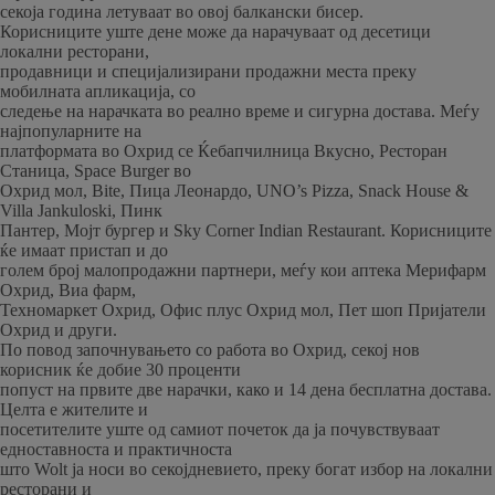
секоја година летуваат во овој балкански бисер.
Корисниците уште дене може да нарачуваат од десетици
локални ресторани,
продавници и специјализирани продажни места преку
мобилната апликација, со
следење на нарачката во реално време и сигурна достава. Меѓу
најпопуларните на
платформата во Охрид се Ќебапчилница Вкусно, Ресторан
Станица, Space Burger во
Охрид мол, Bite, Пица Леонардо, UNO’s Pizza, Snack House &
Villa Jankuloski, Пинк
Пантер, Мојт бургер и Sky Corner Indian Restaurant. Корисниците
ќе имаат пристап и до
голем број малопродажни партнери, меѓу кои аптека Мерифарм
Охрид, Виа фарм,
Техномаркет Охрид, Офис плус Охрид мол, Пет шоп Пријатели
Охрид и други.
По повод започнувањето со работа во Охрид, секој нов
корисник ќе добие 30 проценти
попуст на првите две нарачки, како и 14 дена бесплатна достава.
Целта е жителите и
посетителите уште од самиот почеток да ја почувствуваат
едноставноста и практичноста
што Wolt ја носи во секојдневието, преку богат избор на локални
ресторани и