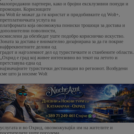
малопродажни партнери, како и бројни ексклузивни понуди и
промоции. Корисниците
на Wolt ќе можат да ги користат и придобивките од Wolt+,
претплатничката услуга на
платформата која овозможува пониски трошоци за достава и
дополнителни поволности,
осмислени да обезбедат уште подобро корисничко искуство.
Зоната за достава е внимателно дизајнирана за да ги покрие
најфреквентните делови од
градот и најголемиот дел од туристичките и станбените области.
„Охрид е град кој живее интензивно во текот на летото и
претставува една од
најзначајните туристички дестинации во регионот. Возбудени
сме што ја носиме Wolt
услугата и во Охрид, овозможувајќи им на жителите и
посетителите уште поголема