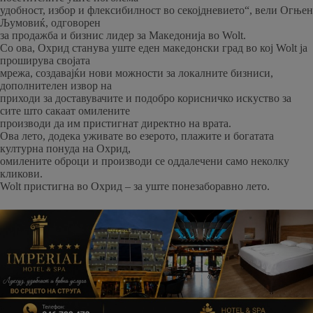
удобност, избор и флексибилност во секојдневието“, вели Огњен
Љумовиќ, одговорен
за продажба и бизнис лидер за Македонија во Wolt.
Со ова, Охрид станува уште еден македонски град во кој Wolt ја
проширува својата
мрежа, создавајќи нови можности за локалните бизниси,
дополнителен извор на
приходи за доставувачите и подобро корисничко искуство за
сите што сакаат омилените
производи да им пристигнат директно на врата.
Ова лето, додека уживате во езерото, плажите и богатата
културна понуда на Охрид,
омилените оброци и производи се оддалечени само неколку
кликови.
Wolt пристигна во Охрид – за уште понезаборавно лето.