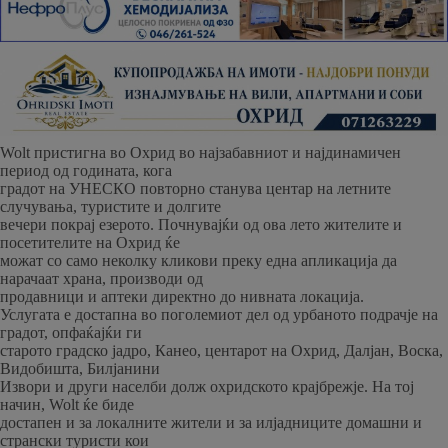
Wolt пристигна во Охрид во најзабавниот и најдинамичен
период од годината, кога
градот на УНЕСКО повторно станува центар на летните
случувања, туристите и долгите
вечери покрај езерото. Почнувајќи од ова лето жителите и
посетителите на Охрид ќе
можат со само неколку кликови преку една апликација да
нарачаат храна, производи од
продавници и аптеки директно до нивната локација.
Услугата е достапна во поголемиот дел од урбаното подрачје на
градот, опфаќајќи ги
старото градско јадро, Канео, центарот на Охрид, Далјан, Воска,
Видобишта, Билјанини
Извори и други населби долж охридското крајбрежје. На тој
начин, Wolt ќе биде
достапен и за локалните жители и за илјадниците домашни и
странски туристи кои