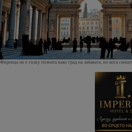
Фиренца не е толку позната како град на забавата, но кога сонц