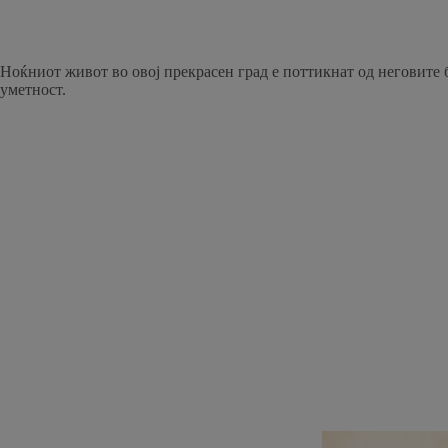
Ноќниот живот во овој прекрасен град е поттикнат од неговите б
уметност.