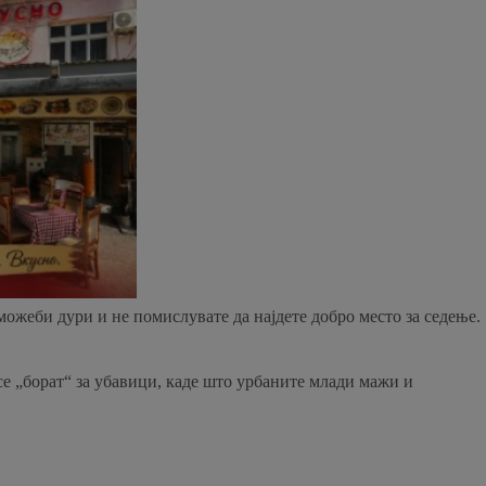
можеби дури и не помислувате да најдете добро место за седење.
 се „борат“ за убавици, каде што урбаните млади мажи и