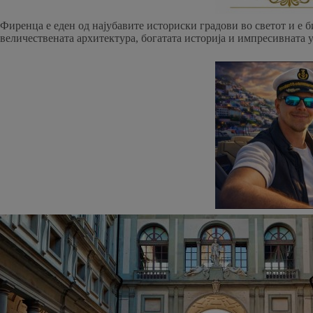
Фиренца е еден од најубавите историски градови во светот и е б
величествената архитектура, богатата историја и импресивната 