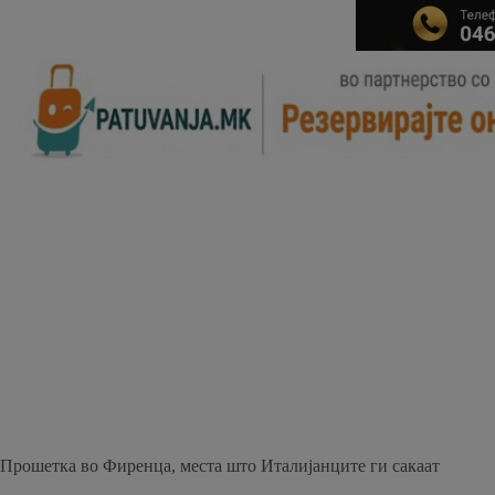
Прошетка во Фиренца, места што Италијанците ги сакаат