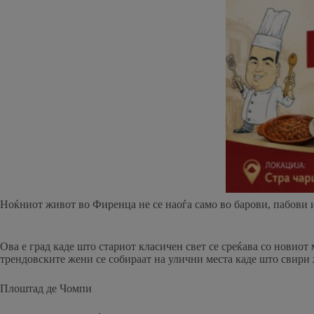
Ноќниот живот во Фиренца не се наоѓа само во барови, пабови и 
Ова е град каде што стариот класичен свет се среќава со новиот
трендовските жени се собираат на улични места каде што свири ж
Плоштад де Чомпи