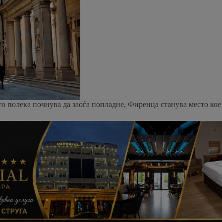
ето полека почнува да заоѓа попладне, Фиренца станува место ко