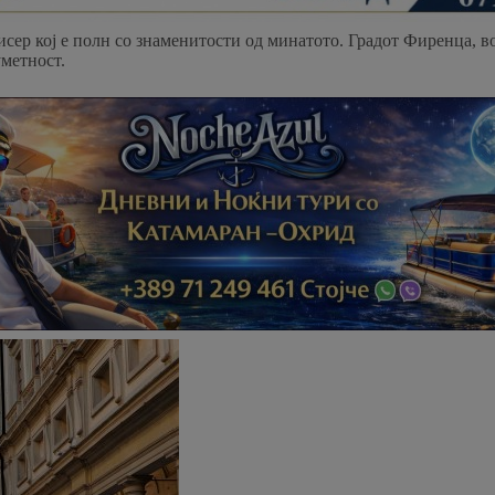
исер кој е полн со знаменитости од минатото. Градот Фиренца, в
уметност.