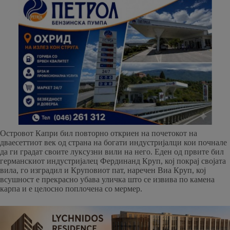
Островот Капри бил повторно откриен на почетокот на
дваесеттиот век од страна на богати индустријалци кои почнале
да ги градат своите луксузни вили на него. Еден од првите бил
германскиот индустријалец Фердинанд Круп, кој покрај својата
вила, го изградил и Круповиот пат, наречен Виа Круп, кој
всушност е прекрасно убава уличка што се извива по камена
карпа и е целосно поплочена со мермер.