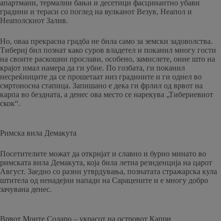
апартмани, термални бањи и десетици фасцинантно убави
градини и тераси со поглед на вулканот Везув, Неапол и
Неаполскиот Залив.
Но, оваа прекрасна градба не била само за земски задоволства.
Тибериј бил познат како суров владетел и поканил многу гости
на своите раскошни прослави, особено, замислете, оние што на
крајот имал намера да ги убие. По гозбата, ги поканил
несреќниците да се прошетаат низ градините и ги однел во
смртоносна стапица. Запишано е дека ги фрлил од врвот на
карпа во бездната, а денес ова место се нарекува „Тибериевиот
скок“.
Римска вила Демакута
Посетителите можат да откријат и славно и бурно минато во
римската вила Демакута, која била летна резиденција на царот
Август. Заедно со разни утврдувања, познатата стражарска кула
штитела од ненадејни напади на Сарацените и е многу добро
зачувана денес.
Врвот Монте Соларо – украсот на островот Капри