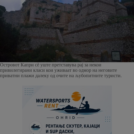
Островот Капри сè уште претставува рај за некои
привилегирани класи кои уживаат во одмор на неговите
приватни плажи далеку од очите на љубопитните туристи.