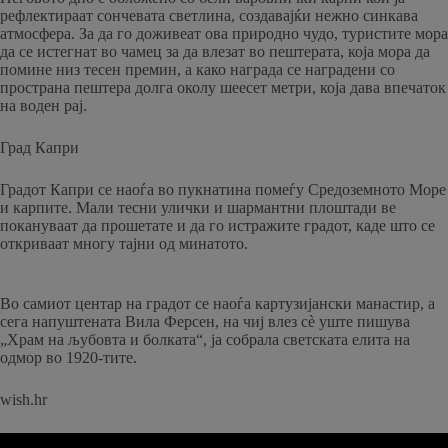
рефлектираат сончевата светлина, создавајќи нежно синкава
атмосфера. За да го доживеат ова природно чудо, туристите мора
да се истегнат во чамец за да влезат во пештерата, која мора да
помине низ тесен премин, а како награда се наградени со
пространа пештера долга околу шеесет метри, која дава впечаток
на воден рај.
Град Капри
Градот Капри се наоѓа во пукнатина помеѓу Средоземното Море
и карпите. Мали тесни улички и шармантни плоштади ве
покануваат да прошетате и да го истражите градот, каде што се
откриваат многу тајни од минатото.
Во самиот центар на градот се наоѓа картузијански манастир, а
сега напуштената Вила Ферсен, на чиј влез сè уште пишува
„Храм на љубовта и болката“, ја собрала светската елита на
одмор во 1920-тите.
wish.hr