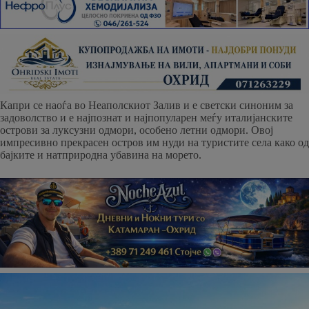
Капри се наоѓа во Неаполскиот Залив и е светски синоним за
задоволство и е најпознат и најпопуларен меѓу италијанските
острови за луксузни одмори, особено летни одмори. Овој
импресивно прекрасен остров им нуди на туристите села како од
бајките и натприродна убавина на морето.