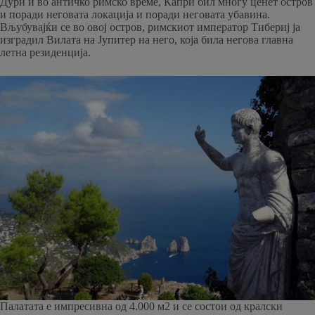
Дури и во античко римско време, Капри бил многу ценет остров
и поради неговата локација и поради неговата убавина.
Вљубувајќи се во овој остров, римскиот император Тибериј ја
изградил Вилата на Јупитер на него, која била негова главна
летна резиденција.
Палатата е импресивна од 4.000 м2 и се состои од кралски