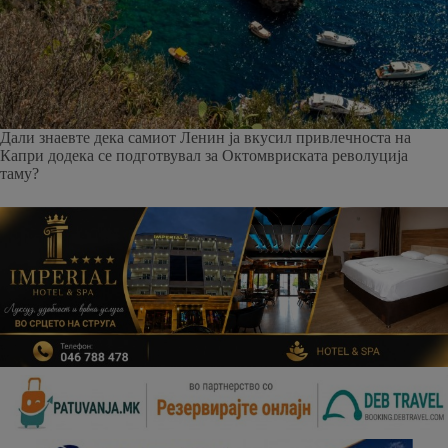
Дали знаевте дека самиот Ленин ја вкусил привлечноста на
Капри додека се подготвувал за Октомвриската револуција
таму?