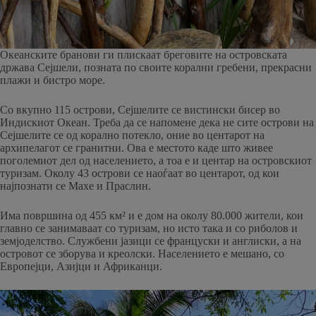
Океанските бранови ги плискаат бреговите на островската
држава Сејшели, позната по своите корални гребени, прекрасни
плажи и бистро море.
Со вкупно 115 острови, Сејшелите се вистински бисер во
Индискиот Океан. Треба да се напомене дека не сите острови на
Сејшелите се од корално потекло, оние во центарот на
архипелагот се гранитни. Ова е местото каде што живее
поголемиот дел од населението, а тоа е и центар на островскиот
туризам. Околу 43 острови се наоѓаат во центарот, од кои
најпознати се Махе и Праслин.
Има површина од 455 км² и е дом на околу 80.000 жители, кои
главно се занимаваат со туризам, но исто така и со риболов и
земјоделство. Службени јазици се француски и англиски, а на
островот се зборува и креолски. Населението е мешано, со
Европејци, Азијци и Африканци.