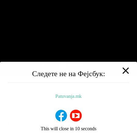
Следете не на Фејсбук:
Patuvanja.mk
BALKAN TRIP
НИЗ МАКЕДОНИЈА
РЕСТОРАНИ
ХОТЕЛИ
За Нас
This will close in
9
seconds
Добредојдовте на мојот блог за патувања! Ве носам на