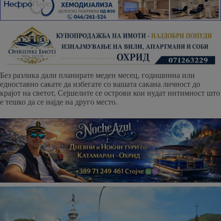
Без разлика дали планирате меден месец, годишнина или
едноставно сакате да избегате со вашата сакана личност до
крајот на светот, Сејшелите се острови кои нудат интимност што
е тешко да се најде на друго место.