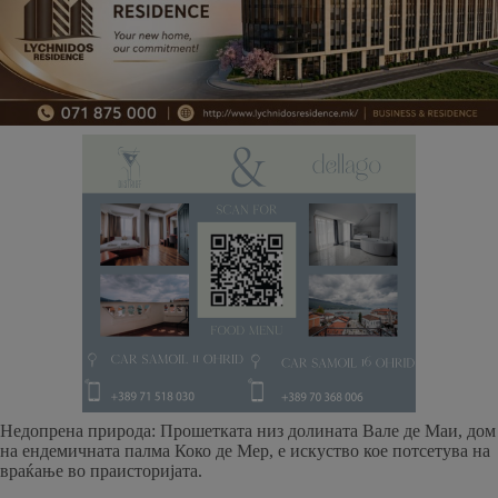
Недопрена природа: Прошетката низ долината Вале де Маи, дом
на ендемичната палма Коко де Мер, е искуство кое потсетува на
враќање во праисторијата.