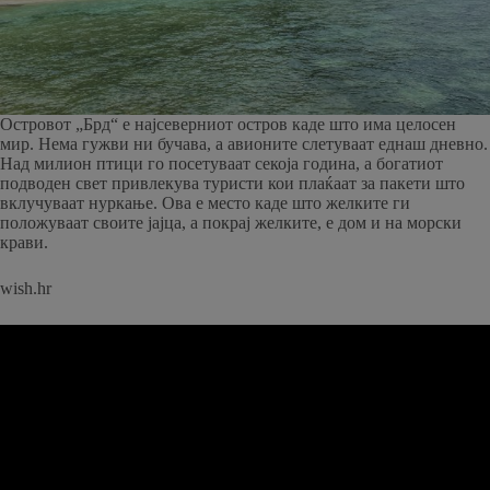
Островот „Брд“ е најсеверниот остров каде што има целосен
мир. Нема гужви ни бучава, а авионите слетуваат еднаш дневно.
Над милион птици го посетуваат секоја година, а богатиот
подводен свет привлекува туристи кои плаќаат за пакети што
вклучуваат нуркање. Ова е место каде што желките ги
положуваат своите јајца, а покрај желките, е дом и на морски
крави.
wish.hr