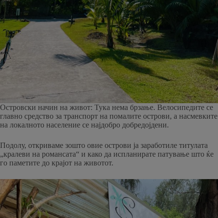
Островски начин на живот: Тука нема брзање. Велосипедите се
главно средство за транспорт на помалите острови, а насмевките
на локалното население се најдобро добредојдени.
Подолу, откриваме зошто овие острови ја заработиле титулата
„кралеви на романсата“ и како да испланирате патување што ќе
го паметите до крајот на животот.