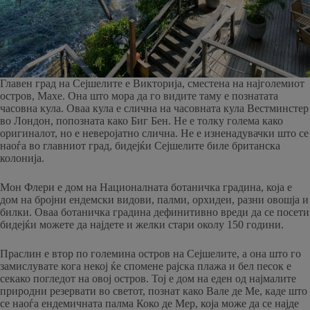
Главен град на Сејшелите е Викторија, сместена на најголемиот
остров, Махе. Она што мора да го видите таму е познатата
часовна кула. ​​Оваа кула е слична на часовната кула Вестминстер
во Лондон, попозната како Биг Бен. Не е толку голема како
оригиналот, но е неверојатно слична. Не е изненадувачки што се
наоѓа во главниот град, бидејќи Сејшелите биле британска
колонија.
Мон Флери е дом на Националната ботаничка градина, која е
дом на бројни ендемски видови, палми, орхидеи, разни овошја и
билки. Оваа ботаничка градина дефинитивно вреди да се посети
бидејќи можете да најдете и желки стари околу 150 години.
Праслин е втор по големина остров на Сејшелите, а она што го
замислувате кога некој ќе спомене рајска плажа и бел песок е
секако погледот на овој остров. Тој е дом на еден од најмалите
природни резервати во светот, познат како Вале де Ме, каде што
се наоѓа ендемичната палма Коко де Мер, која може да се најде