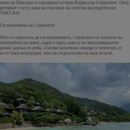
само на Праслин и соседниот остров Кириез на Сејшелите. Овој
резерват е исто така на списокот на светско наследство на
УНЕСКО.
Гастрономија на Сејшелите
Што се однесува до гастрономијата, Сејшелите се познати по
употребата на кокос, кари и ориз, како и по консумирањето
разни јадења со риба. Големи количини овошје и зеленчук се
исто така неопходни, што не недостасува на овој остров.