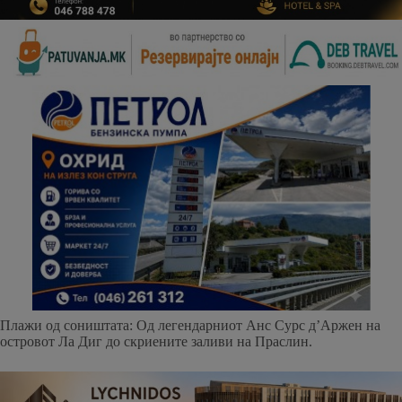
Плажи од соништата: Од легендарниот Анс Сурс д’Аржен на
островот Ла Диг до скриените заливи на Праслин.