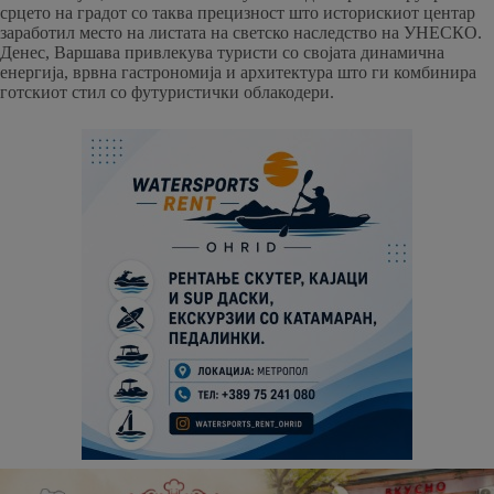
срцето на градот со таква прецизност што историскиот центар
заработил место на листата на светско наследство на УНЕСКО.
Денес, Варшава привлекува туристи со својата динамична
енергија, врвна гастрономија и архитектура што ги комбинира
готскиот стил со футуристички облакодери.