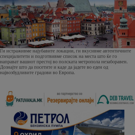
Ги истраживме најубавите локации, ги вкусивме автентичните
специјалитети и подготвивме список на места што ќе го
направат вашиот престој во полската метропола незаборавен.
Дознајте што да посетите и каде да јадете во еден од
највозбудливите градови во Европа.