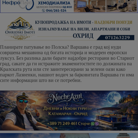
Планирате патување во Полска? Варшава е град кој нуди
совршена мешавина од богата историја и модерен европски
луксуз. Без разлика дали барате најдобри ресторани во Стариот
град, сакате да ги истражите знаменитостите по должината на
Кралската рута или сте заинтересирани за зелени оази како
паркот Лазиенки, нашиот водич за бајковитата Варшава ги има
сите информации што ви се потребни.