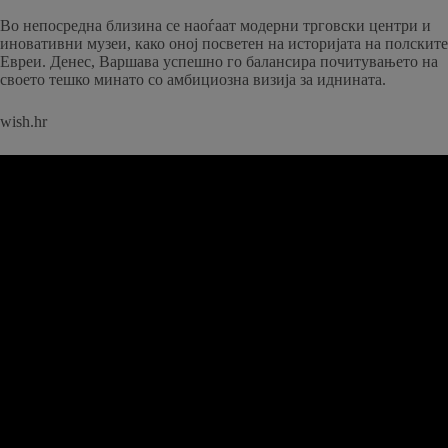
Во непосредна близина се наоѓаат модерни трговски центри и
иновативни музеи, како оној посветен на историјата на полските
Евреи. Денес, Варшава успешно го балансира почитувањето на
своето тешко минато со амбициозна визија за иднината.
wish.hr