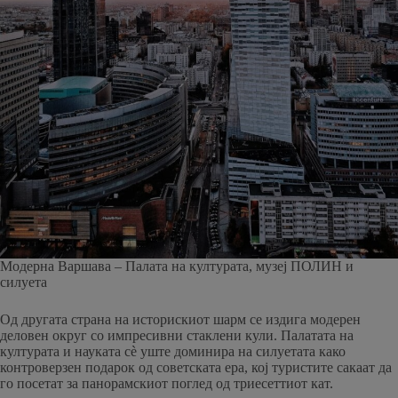
Модерна Варшава – Палата на културата, музеј ПОЛИН и
силуета
Од другата страна на историскиот шарм се издига модерен
деловен округ со импресивни стаклени кули. Палатата на
културата и науката сè уште доминира на силуетата како
контроверзен подарок од советската ера, кој туристите сакаат да
го посетат за панорамскиот поглед од триесеттиот кат.