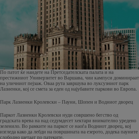
По патот ќе наидете на Претседателската палата и на
престижниот Универзитет во Варшава, чии кампуси доминираат
на уличниот пејзаж. Оваа рута завршува во луксузниот парк
Лазиенки, кој се смета за еден од најубавите паркови во Европа.
Парк Лазиенки Кролевски – Пауни, Шопен и Водниот дворец
Паркот Лазиенки Кролевски нуди совршено бегство од
градската врева на над седумдесет хектари внимателно уредено
зеленило. Во рамките на паркот се наоѓа Водниот дворец, кој
изгледа како да лебди на површината на езерото, додека пауните
слободно шетаат по патеките.