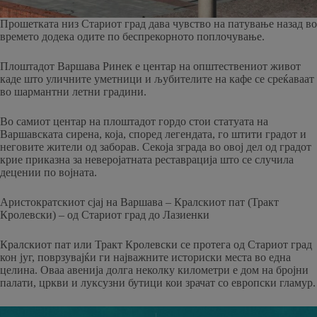
Прошетката низ Стариот град дава чувство на патување назад во
времето додека одите по беспрекорното поплочување.
Плоштадот Варшава Ринек е центар на општествениот живот
каде што уличните уметници и љубителите на кафе се среќаваат
во шармантни летни градини.
Во самиот центар на плоштадот гордо стои статуата на
Варшавската сирена, која, според легендата, го штити градот и
неговите жители од заборав. Секоја зграда во овој дел од градот
крие приказна за неверојатната реставрација што се случила
децении по војната.
Аристократскиот сјај на Варшава – Кралскиот пат (Тракт
Кролевски) – од Стариот град до Лазиенки
Кралскиот пат или Тракт Кролевски се протега од Стариот град
кон југ, поврзувајќи ги најважните историски места во една
целина. Оваа авенија долга неколку километри е дом на бројни
палати, цркви и луксузни бутици кои зрачат со европски гламур.