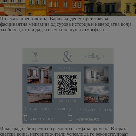
Полската престолнина, Варшава, денес претставува
фасцинантна мешавина од сурова историја и неверојатна волја
за обнова, што ѝ даде сосема нов дух и атмосфера.
Иако градот бил речиси срамнет со земја за време на Втората
светска војна, неговите жители успеале да го реконструираат