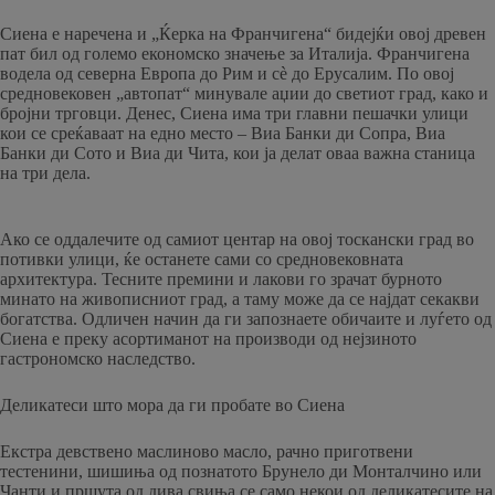
Сиена е наречена и „Ќерка на Франчигена“ бидејќи овој древен
пат бил од големо економско значење за Италија. Франчигена
водела од северна Европа до Рим и сè до Ерусалим. По овој
средновековен „автопат“ минувале аџии до светиот град, како и
бројни трговци. Денес, Сиена има три главни пешачки улици
кои се среќаваат на едно место – Виа Банки ди Сопра, Виа
Банки ди Сото и Виа ди Чита, кои ја делат оваа важна станица
на три дела.
Ако се оддалечите од самиот центар на овој тоскански град во
потивки улици, ќе останете сами со средновековната
архитектура. Тесните премини и лакови го зрачат бурното
минато на живописниот град, а таму може да се најдат секакви
богатства. Одличен начин да ги запознаете обичаите и луѓето од
Сиена е преку асортиманот на производи од нејзиното
гастрономско наследство.
Деликатеси што мора да ги пробате во Сиена
Екстра девствено маслиново масло, рачно приготвени
тестенини, шишиња од познатото Брунело ди Монталчино или
Чанти и пршута од дива свиња се само некои од деликатесите на