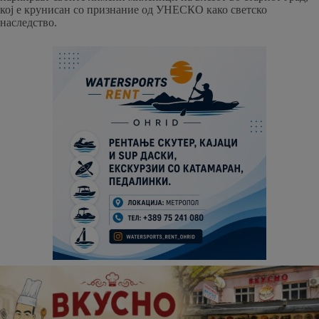
кој е крунисан со признание од УНЕСКО како светско
наследство.