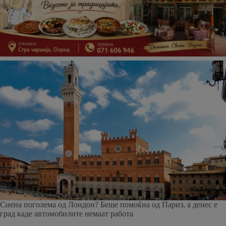
Сиена поголема од Лондон? Беше помоќна од Париз, а денес е
град каде автомобилите немаат работа