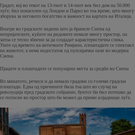
Градот, кој во текот на 13-тиот и 14-тиот век бил дом на 50.000
луѓе, бил понаселен од Лондон и Париз во тоа време, што многу
зборува за неговото богатство и важност на картата на Италија.
Внатре во градските ѕидини што ја бранеле Сиена од
непријателите, куќите на ридовите немале многу простор, па
затоа се тесно збиени за да создадат карактеристична слика.
Уште од времето на античките Римјани, плоштадите се спектакл
на животот, а нема недостаток од пулсирачки оази во модерна
Сиена.
Пјаците и плоштадите се популарни места за средби во Сиена
Во минатото, речиси и да немало градови со големи градски
плоштади. Една од причините била тоа што во случај на
револуција пред градското собрание, бунтот би бил потешко да
се потисне во простор што би можел да прими илјадници луѓе.