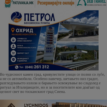
Во чудесниот камен град, кривулестите улици се полни со луѓе,
а не со автомобили. Особено навечер, шетањето низ градот,
разгледувањето излози и барањето освежување во сладолед е
ритуал за Италијанците, но и за посетителите кои доаѓаат од
целиот свет во тосканскиот град Сиена.