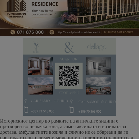
Историскиот центар во рамките на античките ѕидини е
претворен во пешачка зона, а само таксињата и возилата за
достава, амбулантните возила и слично не се обврзани да ги
паркираат своите лимени миленици на влезот во стариот град,