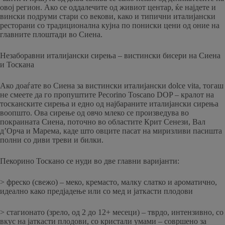
овој регион. Ако се оддалечите од живиот центар, ќе најдете и
вински подруми стари со векови, како и типични италијански
ресторани со традиционална кујна по пониски цени од оние на
главните плоштади во Сиена.
Незаборавни италијански сирења – вистински бисери на Сиена
и Тоскана
Ако доаѓате во Сиена за вистински италијански dolce vita, тогаш
не смеете да го пропуштите Pecorino Toscano DOP – кралот на
тосканските сирења и едно од најбараните италијански сирења
воопшто. Ова сирење од овчо млеко се произведува во
покраината Сиена, поточно во областите Крит Сенези, Вал
д’Орча и Марема, каде што овците пасат на миризливи пасишта
полни со диви треви и билки.
Пекорино Тоскано се нуди во две главни варијанти:
> фреско (свежо) – меко, кремасто, малку слатко и ароматично,
идеално како предјадење или со мед и јаткасти плодови
> стагионато (зрело, од 2 до 12+ месеци) – тврдо, интензивно, со
вкус на јаткасти плодови, со кристали умами – совршено за