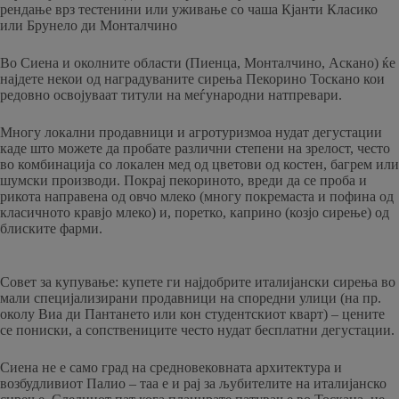
рендање врз тестенини или уживање со чаша Кјанти Класико
или Брунело ди Монталчино
Во Сиена и околните области (Пиенца, Монталчино, Аскано) ќе
најдете некои од наградуваните сирења Пекорино Тоскано кои
редовно освојуваат титули на меѓународни натпревари.
Многу локални продавници и агротуризмоа нудат дегустации
каде што можете да пробате различни степени на зрелост, често
во комбинација со локален мед од цветови од костен, багрем или
шумски производи. Покрај пекориното, вреди да се проба и
рикота направена од овчо млеко (многу покремаста и пофина од
класичното кравјо млеко) и, поретко, каприно (козјо сирење) од
блиските фарми.
Совет за купување: купете ги најдобрите италијански сирења во
мали специјализирани продавници на споредни улици (на пр.
околу Виа ди Пантането или кон студентскиот кварт) – цените
се пониски, а сопствениците често нудат бесплатни дегустации.
Сиена не е само град на средновековната архитектура и
возбудливиот Палио – таа е и рај за љубителите на италијанско