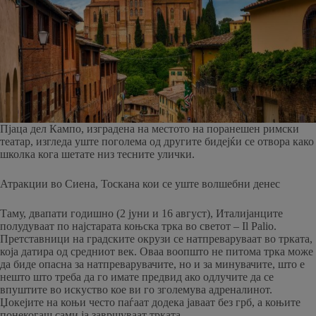
Пјаца дел Кампо, изградена на местото на поранешен римски
театар, изгледа уште поголема од другите бидејќи се отвора како
школка кога шетате низ тесните улички.
Атракции во Сиена, Тоскана кои се уште волшебни денес
Таму, двапати годишно (2 јуни и 16 август), Италијанците
полудуваат по најстарата коњска трка во светот – Il Palio.
Претставници на градските окрузи се натпреваруваат во трката,
која датира од средниот век. Оваа воопшто не питома трка може
да биде опасна за натпреварувачите, но и за минувачите, што е
нешто што треба да го имате предвид ако одлучите да се
впуштите во искуство кое ви го зголемува адреналинот.
Џокејите на коњи често паѓаат додека јаваат без грб, а коњите
понекогаш сами ја завршуваат трката.