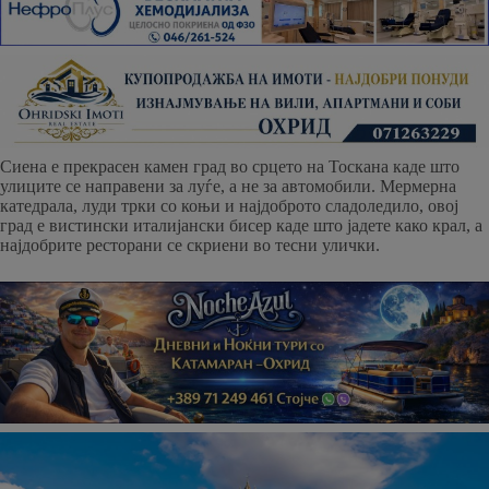
Сиена е прекрасен камен град во срцето на Тоскана каде што
улиците се направени за луѓе, а не за автомобили. Мермерна
катедрала, луди трки со коњи и најдоброто сладоледило, овој
град е вистински италијански бисер каде што јадете како крал, а
најдобрите ресторани се скриени во тесни улички.