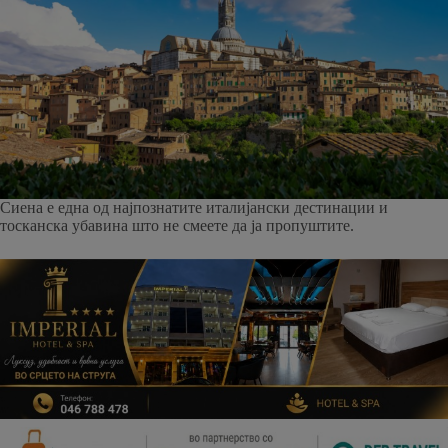
Сиена е една од најпознатите италијански дестинации и
тосканска убавина што не смеете да ја пропуштите.