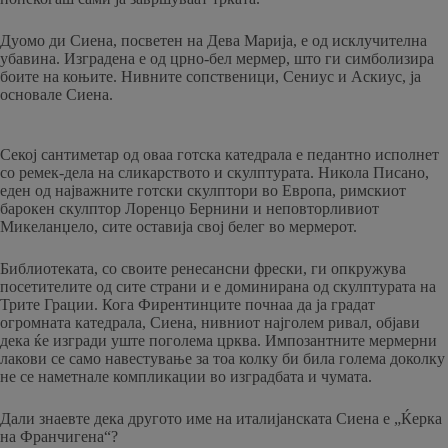
Дуомо ди Сиена, посветен на Дева Марија, е од исклучителна
убавина. Изградена е од црно-бел мермер, што ги симболизира
боите на коњите. Нивните сопственици, Сениус и Аскиус, ја
основале Сиена.
Секој сантиметар од оваа готска катедрала е педантно исполнет
со ремек-дела на сликарството и скулптурата. Никола Писано,
еден од најважните готски скулптори во Европа, римскиот
барокен скулптор Лоренцо Бернини и неповторливиот
Микеланџело, сите оставија свој белег во мермерот.
Библиотеката, со своите ренесансни фрески, ги опкружува
посетителите од сите страни и е доминирана од скулптурата на
Трите Грации. Кога Фирентинците почнаа да ја градат
огромната катедрала, Сиена, нивниот најголем ривал, објави
дека ќе изгради уште поголема црква. Импозантните мермерни
лакови се само навестување за тоа колку би била голема доколку
не се наметнале компликации во изградбата и чумата.
Дали знаевте дека другото име на италијанската Сиена е „Ќерка
на Франчигена“?