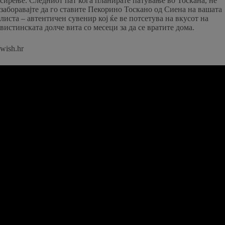
сирење. Следниот пат кога планирате патување во Тоскана, не
заборавајте да го ставите Пекорино Тоскано од Сиена на вашата
листа – автентичен сувенир кој ќе ве потсетува на вкусот на
вистинската долче вита со месеци за да се вратите дома.
wish.hr