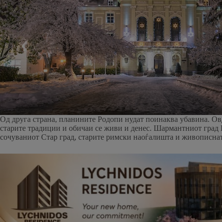
Од друга страна, планините Родопи нудат поинаква убавина. Овд
старите традиции и обичаи се живи и денес. Шармантниот град П
сочуваниот Стар град, старите римски наоѓалишта и живописнат