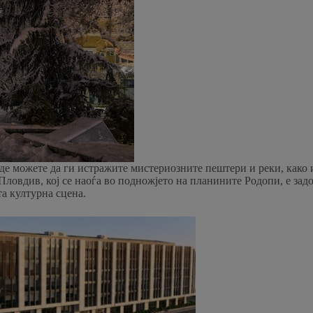
е можете да ги истражите мистериозните пештери и реки, како и
ловдив, кој се наоѓа во подножјето на планините Родопи, е задо
а културна сцена.