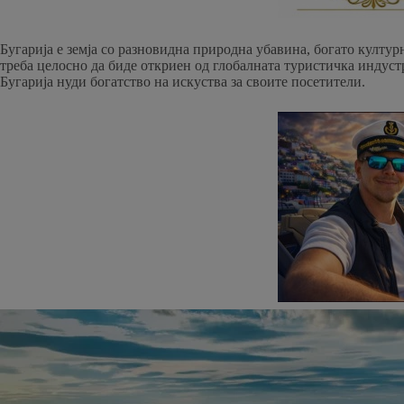
Бугарија е земја со разновидна природна убавина, богато култур
треба целосно да биде откриен од глобалната туристичка индуст
Бугарија нуди богатство на искуства за своите посетители.