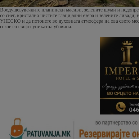
Воодушевувачките планински масиви, зелените шуми и недопрени
со снег, кристално чистите глацијални езера и зелените ливади,
УНЕСКО и да потонете во духовната атмосфера на ова свето мес
секое со својот уникатна убавина.