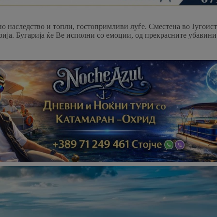
но наследство и топли, гостопримливи луѓе. Сместена во Југоисто
рија. Бугарија ќе Ве исполни со емоции, од прекрасните убавин