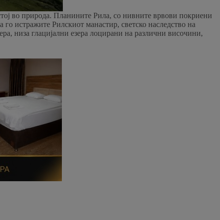
стој во природа. Планините Рила, со нивните врвови покриени
да го истражите Рилскиот манастир, светско наследство на
ера, низа глацијални езера лоцирани на различни височини,