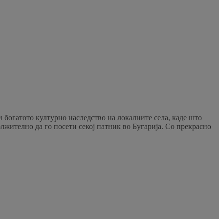
 богатото културно наследство на локалните села, каде што
лжително да го посети секој патник во Бугарија. Со прекрасно