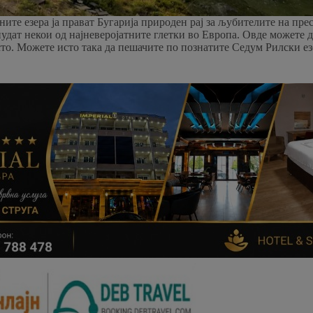
те езера ја прават Бугарија природен рај за љубителите на пре
 нудат некои од најневеројатните глетки во Европа. Овде можете 
то. Можете исто така да пешачите по познатите Седум Рилски ез