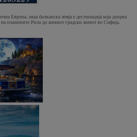
чна Европа, оваа балканска земја е дестинација која допрва
и на планините Рила до живиот градски живот во Софија,