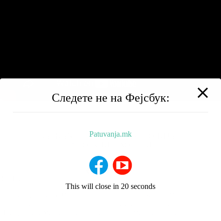
Следете не на Фејсбук:
Patuvanja.mk
BALKAN TRIP
НИЗ МАКЕДОНИЈА
РЕСТОРАНИ
ХОТЕЛИ
За Нас
This will close in
19
seconds
Добредојдовте на мојот блог за патувања! Ве носам на
патување на култура, храна, атракции и авантура.
Придружете ми се додека го истражуваме светот заедно!