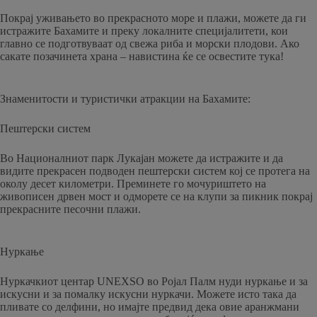
Покрај уживањето во прекрасното море и плажи, можете да ги
истражите Бахамите и преку локалните специјалитети, кои
главно се подготвуваат од свежа риба и морски плодови. Ако
сакате позачинета храна – навистина ќе се освестите тука!
Знаменитости и туристички атракции на Бахамите:
Пештерски систем
Во Националниот парк Лукајан можете да истражите и да
видите прекрасен подводен пештерски систем кој се протега на
околу десет километри. Преминете го мочуриштето на
живописен дрвен мост и одморете се на клупи за пикник покрај
прекрасните песочни плажи.
Нуркање
Нуркачкиот центар UNEXSO во Ројал Палм нуди нуркање и за
искусни и за помалку искусни нуркачи. Можете исто така да
пливате со делфини, но имајте предвид дека овие аранжмани