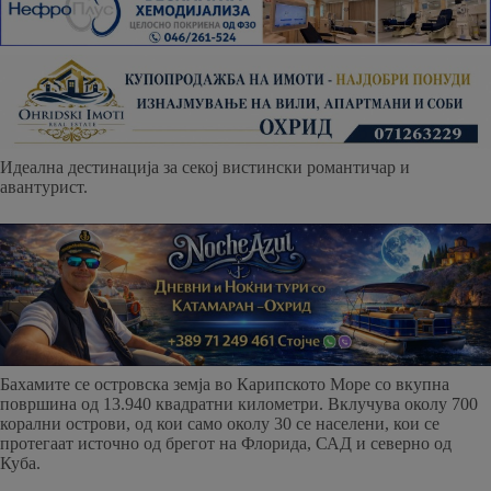
Идеална дестинација за секој вистински романтичар и
авантурист.
Бахамите се островска земја во Карипското Море со вкупна
површина од 13.940 квадратни километри. Вклучува околу 700
корални острови, од кои само околу 30 се населени, кои се
протегаат источно од брегот на Флорида, САД и северно од
Куба.