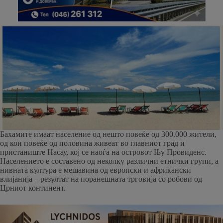
Бахамите имаат население од нешто повеќе од 300.000 жители,
од кои повеќе од половина живеат во главниот град и
пристаниште Насау, кој се наоѓа на островот Њу Провиденс.
Населението е составено од неколку различни етнички групи, а
нивната култура е мешавина од европски и африкански
влијанија – резултат на поранешната трговија со робови од
Црниот континент.