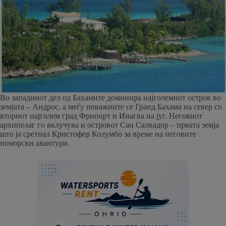
Во западниот дел од Бахамите доминира најголемиот остров во
земјата – Андрос, а меѓу поважните се Гранд Бахама на север со
вториот најголем град Фрипорт и Инагва на југ. Неговиот
архипелаг го вклучува и островот Сан Салвадор – првата земја
што ја сретнал Кристофер Колумбо за време на неговите
поморски авантури.