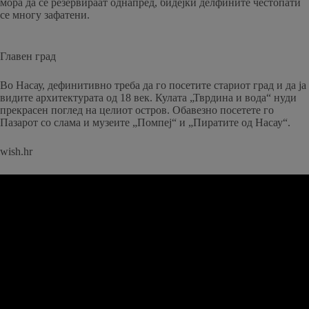
мора да се резервираат однапред, бидејќи делфините честопати
се многу зафатени.
Главен град
Во Насау, дефинитивно треба да го посетите стариот град и да ја
видите архитектурата од 18 век. Кулата „Тврдина и вода“ нуди
прекрасен поглед на целиот остров. Обавезно посетете го
Пазарот со слама и музеите „Помпеј“ и „Пиратите од Насау“.
wish.hr