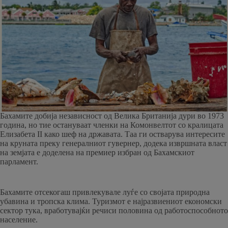
Бахамите добија независност од Велика Британија дури во 1973
година, но тие остануваат членки на Комонвелтот со кралицата
Елизабета II како шеф на државата. Таа ги остварува интересите
на круната преку генералниот гувернер, додека извршната власт
на земјата е доделена на премиер избран од Бахамскиот
парламент.
Бахамите отсекогаш привлекувале луѓе со својата природна
убавина и тропска клима. Туризмот е најразвиениот економски
сектор тука, вработувајќи речиси половина од работоспособното
население.