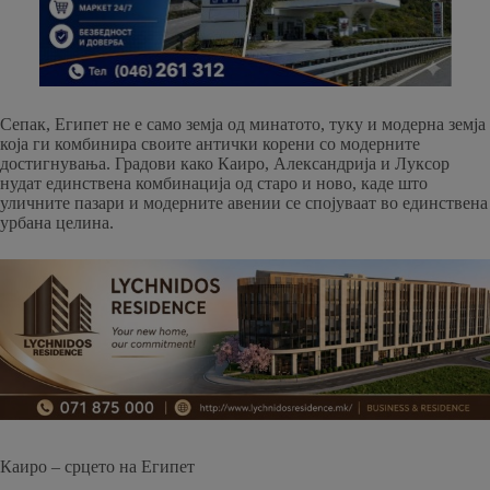
Сепак, Египет не е само земја од минатото, туку и модерна земја
која ги комбинира своите антички корени со модерните
достигнувања. Градови како Каиро, Александрија и Луксор
нудат единствена комбинација од старо и ново, каде што
уличните пазари и модерните авении се спојуваат во единствена
урбана целина.
Каиро – срцето на Египет