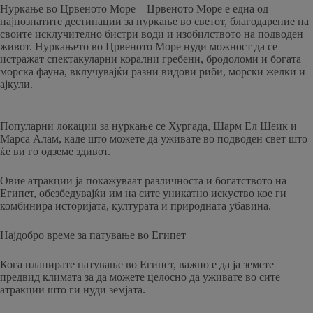
Нуркање во Црвеното Море – Црвеното Море е една од
најпознатите дестинации за нуркање во светот, благодарение на
своите исклучително бистри води и изобилството на подводен
живот. Нуркањето во Црвеното Море нуди можност да се
истражат спектакуларни корални гребени, бродоломи и богата
морска фауна, вклучувајќи разни видови риби, морски желки и
ајкули.
Популарни локации за нуркање се Хургада, Шарм Ел Шеик и
Марса Алам, каде што можете да уживате во подводен свет што
ќе ви го одземе здивот.
Овие атракции ја покажуваат различноста и богатството на
Египет, обезбедувајќи им на сите уникатно искуство кое ги
комбинира историјата, културата и природната убавина.
Најдобро време за патување во Египет
Кога планирате патување во Египет, важно е да ја земете
предвид климата за да можете целосно да уживате во сите
атракции што ги нуди земјата.