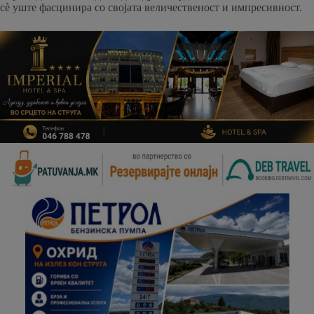
сè уште фасцинира со својата величественост и импресивност.