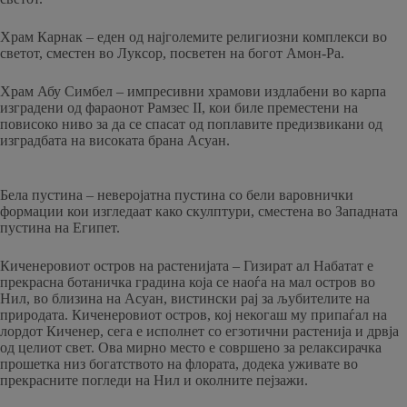
Храм Карнак – еден од најголемите религиозни комплекси во
светот, сместен во Луксор, посветен на богот Амон-Ра.
Храм Абу Симбел – импресивни храмови издлабени во карпа
изградени од фараонот Рамзес II, кои биле преместени на
повисоко ниво за да се спасат од поплавите предизвикани од
изградбата на високата брана Асуан.
Бела пустина – неверојатна пустина со бели варовнички
формации кои изгледаат како скулптури, сместена во Западната
пустина на Египет.
Киченеровиот остров на растенијата – Гизират ал Набатат е
прекрасна ботаничка градина која се наоѓа на мал остров во
Нил, во близина на Асуан, вистински рај за љубителите на
природата. Киченеровиот остров, кој некогаш му припаѓал на
лордот Киченер, сега е исполнет со егзотични растенија и дрвја
од целиот свет. Ова мирно место е совршено за релаксирачка
прошетка низ богатството на флората, додека уживате во
прекрасните погледи на Нил и околните пејзажи.