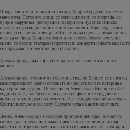
Покрај своите историски атракции, Каиро е град кој живее до
максимум. Неговите улици се секогаш полни со енергија, со
бројни кафулиња, ресторани и пазари кои нудат вистинско
искуство од секојдневниот египетски живот. Навечер, градот
оживува со светла и звуци, а Нил станува сцена за романтични
возења со брод. Каиро е познат и по својата богата културна
сцена, со бројни театарски претстави, концерти и фестивали што
се одржуваат во текот на целата година.
Александрија, град кој љубоморно го чува своето античко
минато
Александрија, вториот по големина град во Египет, се наоѓа на
медитеранскиот брег и е позната по својата богата историја и
културно наследство. Основана од Александар Велики во 331
година п.н.е., таа брзо стана еден од најважните градови во
античкиот свет, дом на познатата Александриска библиотека и
Светилникот, кои беа меѓу Седумте чуда на античкиот свет.
Денес, Александрија е модерен пристанишен град, познат по
своите долги песочни плажи, прекрасни шеталишта покрај
морето и историски места како што се римскиот амфитеатар и