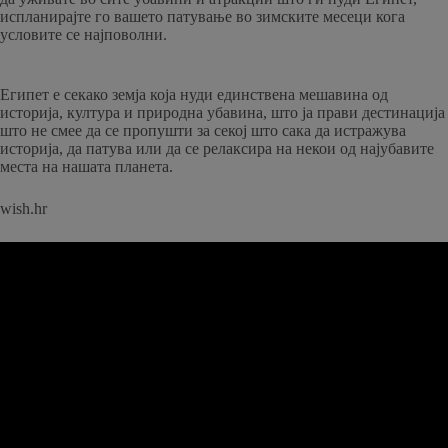
испланирајте го вашето патување во зимските месеци кога
условите се најповолни.
Египет е секако земја која нуди единствена мешавина од
историја, култура и природна убавина, што ја прави дестинација
што не смее да се пропушти за секој што сака да истражува
историја, да патува или да се релаксира на некои од најубавите
места на нашата планета.
wish.hr