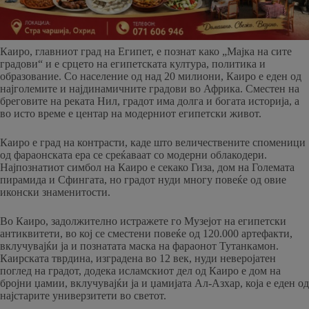
Каиро, главниот град на Египет, е познат како „Мајка на сите
градови“ и е срцето на египетската култура, политика и
образование. Со население од над 20 милиони, Каиро е еден од
најголемите и најдинамичните градови во Африка. Сместен на
бреговите на реката Нил, градот има долга и богата историја, а
во исто време е центар на модерниот египетски живот.
Каиро е град на контрасти, каде што величествените споменици
од фараонската ера се среќаваат со модерни облакодери.
Најпознатиот симбол на Каиро е секако Гиза, дом на Големата
пирамида и Сфингата, но градот нуди многу повеќе од овие
иконски знаменитости.
Во Каиро, задолжително истражете го Музејот на египетски
антиквитети, во кој се сместени повеќе од 120.000 артефакти,
вклучувајќи ја и познатата маска на фараонот Тутанкамон.
Каирската тврдина, изградена во 12 век, нуди неверојатен
поглед на градот, додека исламскиот дел од Каиро е дом на
бројни џамии, вклучувајќи ја и џамијата Ал-Азхар, која е еден од
најстарите универзитети во светот.