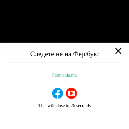
Следете не на Фејсбук:
Patuvanja.mk
BALKAN TRIP
НИЗ МАКЕДОНИЈА
РЕСТОРАНИ
ХОТЕЛИ
За Нас
This will close in
25
seconds
Добредојдовте на мојот блог за патувања! Ве носам на
патување на култура, храна, атракции и авантура.
Придружете ми се додека го истражуваме светот заедно!
Copyright © 2026 - Created by iDev.mk