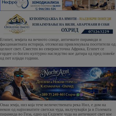
Египет, земјата на вечното сонце, античките пирамиди и
фасцинантната историја, отсекогаш привлекувала посетители од
целиот свет. Сместен во североисточна Африка, Египет се
гордее со богато културно наследство кое датира од пред повеќе
од пет илјади години.
Оваа земја, низ која тече величествената река Нил, е дом на
некои од најпознатите светски чуда, вклучувајќи ја и Големата
пирамида во Гиза, едно од Седумте чуда на античкиот свет кое