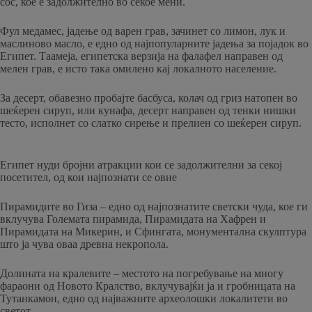
сос, кое е задолжително во секое мени.
Фул медамес, јадење од варен грав, зачинет со лимон, лук и
маслиново масло, е едно од најпопуларните јадења за појадок во
Египет. Таамеја, египетска верзија на фалафел направен од
мелен грав, е исто така омилено кај локалното население.
За десерт, обавезно пробајте басбуса, колач од гриз натопен во
шеќерен сируп, или кунафа, десерт направен од тенки нишки
тесто, исполнет со слатко сирење и прелиен со шеќерен сируп.
Египет нуди бројни атракции кои се задолжителни за секој
посетител, од кои најпознати се овие
Пирамидите во Гиза – едно од најпознатите светски чуда, кое ги
вклучува Големата пирамида, Пирамидата на Хафрен и
Пирамидата на Микерин, и Сфингата, монументална скулптура
што ја чува оваа древна некропола.
Долината на кралевите – местото на погребување на многу
фараони од Новото Кралство, вклучувајќи ја и гробницата на
Тутанкамон, едно од најважните археолошки локалитети во
светот.