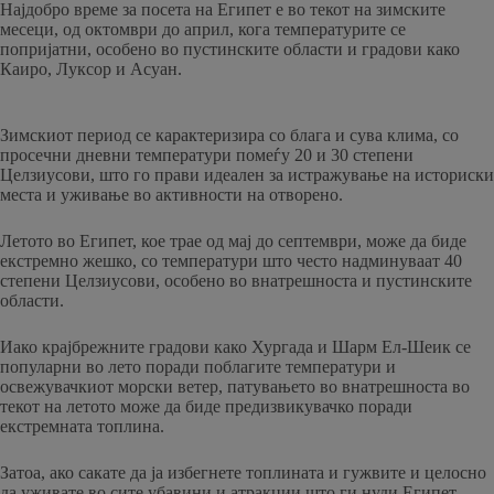
Најдобро време за посета на Египет е во текот на зимските
месеци, од октомври до април, кога температурите се
попријатни, особено во пустинските области и градови како
Каиро, Луксор и Асуан.
Зимскиот период се карактеризира со блага и сува клима, со
просечни дневни температури помеѓу 20 и 30 степени
Целзиусови, што го прави идеален за истражување на историски
места и уживање во активности на отворено.
Летото во Египет, кое трае од мај до септември, може да биде
екстремно жешко, со температури што често надминуваат 40
степени Целзиусови, особено во внатрешноста и пустинските
области.
Иако крајбрежните градови како Хургада и Шарм Ел-Шеик се
популарни во лето поради поблагите температури и
освежувачкиот морски ветер, патувањето во внатрешноста во
текот на летото може да биде предизвикувачко поради
екстремната топлина.
Затоа, ако сакате да ја избегнете топлината и гужвите и целосно
да уживате во сите убавини и атракции што ги нуди Египет,