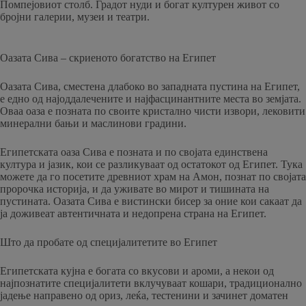
Помпејовиот столб. Градот нуди и богат културен живот со
бројни галерии, музеи и театри.
Оазата Сива – скриеното богатство на Египет
Оазата Сива, сместена длабоко во западната пустина на Египет,
е едно од најоддалечените и најфасцинантните места во земјата.
Оваа оаза е позната по своите кристално чисти извори, лековити
минерални бањи и маслинови градини.
Египетската оаза Сива е позната и по својата единствена
култура и јазик, кои се разликуваат од остатокот од Египет. Тука
можете да го посетите древниот храм на Амон, познат по својата
пророчка историја, и да уживате во мирот и тишината на
пустината. Оазата Сива е вистински бисер за оние кои сакаат да
ја доживеат автентичната и недопрена страна на Египет.
Што да пробате од специјалитетите во Египет
Египетската кујна е богата со вкусови и ароми, а некои од
најпознатите специјалитети вклучуваат кошари, традиционално
јадење направено од ориз, леќа, тестенини и зачинет доматен