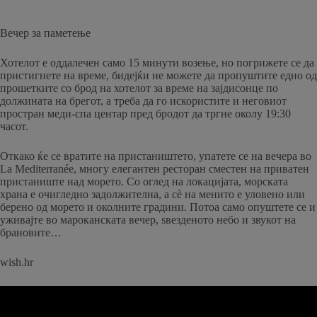
Вечер за паметење
Хотелот е оддалечен само 15 минути возење, но погрижете се да
пристигнете на време, бидејќи не можете да пропуштите едно од
прошетките со брод на хотелот за време на зајдисонце по
должината на брегот, а треба да го искористите и неговиот
простран меди-спа центар пред бродот да тргне околу 19:30
часот.
Откако ќе се вратите на пристаништето, упатете се на вечера во
La Mediterranée, многу елегантен ресторан сместен на приватен
пристаниште над морето. Со оглед на локацијата, морската
храна е очигледно задолжителна, а сè на менито е уловено или
берено од морето и околните градини. Потоа само опуштете се и
уживајте во мароканската вечер, ѕвезденото небо и звукот на
брановите…
wish.hr