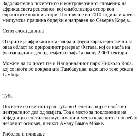
Задолжително посетете го и контроверзниот споменик на
африканската ренесанса, кој симболизира отпор кон
европските колонизатори. Поставен е во 2010 година и крева
медиумска прашина бидејќи е направен во Северна Кореја.
Сенегалска дивина
Откријте ја африканската флора и фауна карактеристични за
оваа област во природниот резерват Фатала, кој се наоѓа на
југозападниот дел од земјата и зафаќа околу 2.000 хектари.
Можете да го посетите и Националниот парк Ниоколо Коба,
кој се наоѓа во покраината Тамбакунда, каде што тече реката
Гамбија.
Туба
Посетете го светиот град Туба во Сенегал, кој се наоѓа во
централниот дел од земјата. Тоа е место за поклонение на
илјадници сенегалски муслимани и место каде што е погребан
неговиот основач, шеикот Амаду Бамба Мбаке.
Риболов и пливање