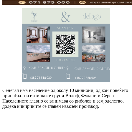
Сенегал има население од околу 10 милиони, од кои повеќето
припаѓаат на етничките групи Волоф, Фулани и Серер.
Населението главно се занимава со риболов и земјоделство,
додека кикириките се главен извозен производ.