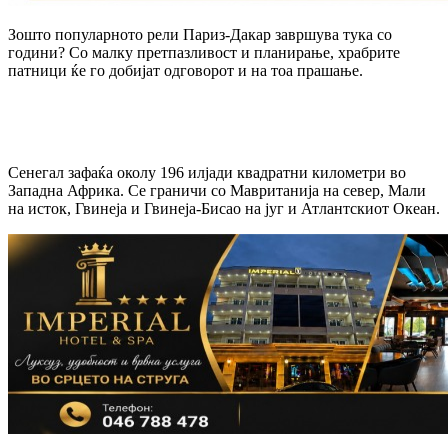
Зошто популарното рели Париз-Дакар завршува тука со
години? Со малку претпазливост и планирање, храбрите
патници ќе го добијат одговорот и на тоа прашање.
Сенегал зафаќа околу 196 илјади квадратни километри во
Западна Африка. Се граничи со Мавританија на север, Мали
на исток, Гвинеја и Гвинеја-Бисао на југ и Атлантскиот Океан.