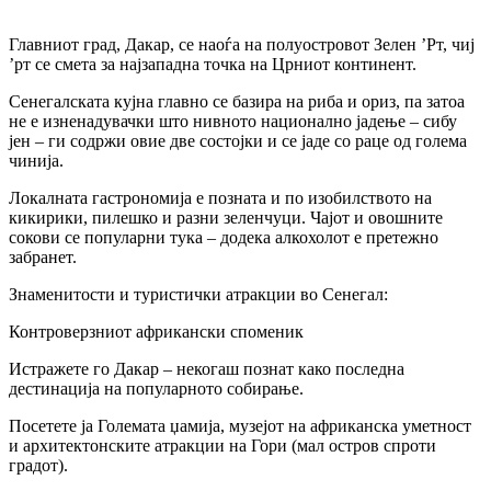
Главниот град, Дакар, се наоѓа на полуостровот Зелен ’Рт, чиј
’рт се смета за најзападна точка на Црниот континент.
Сенегалската кујна главно се базира на риба и ориз, па затоа
не е изненадувачки што нивното национално јадење – сибу
јен – ги содржи овие две состојки и се јаде со раце од голема
чинија.
Локалната гастрономија е позната и по изобилството на
кикирики, пилешко и разни зеленчуци. Чајот и овошните
сокови се популарни тука – додека алкохолот е претежно
забранет.
Знаменитости и туристички атракции во Сенегал:
Контроверзниот африкански споменик
Истражете го Дакар – некогаш познат како последна
дестинација на популарното собирање.
Посетете ја Големата џамија, музејот на африканска уметност
и архитектонските атракции на Гори (мал остров спроти
градот).