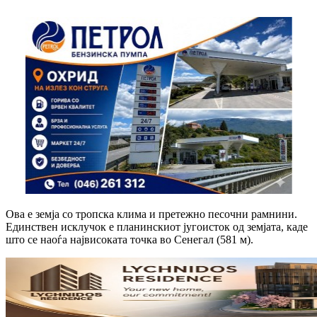
Ова е земја со тропска клима и претежно песочни рамнини.
Единствен исклучок е планинскиот југоисток од земјата, каде
што се наоѓа највисоката точка во Сенегал (581 м).