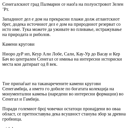
Сенегалскиот град Палмарин се наоѓа на полуостровот Зелен
’Рт.
Западниот дел е дом на прекрасни плажи долж атлантскиот
брег, додека источниот дел е дом на природниот резерват со
исто име. Тука можете да уживате во пливање, истражување
на природата и риболов.
Камени кругови
Ниоро дуР ип, Кеур Али Лобе, Сали, Кау-Ур до Васау и Кер
Бач во централен Сенегал се имиња на интересни историски
места кои датираат од 8 век.
Тие припаѓаат на таканаречените камени кругови
Сенегамбија, а името го добиле по богатата колекција на
монументални камења (наредени во интересни формации) во
Сенегал и Гамбија.
Поради големиот број човечки остатоци пронајдени во оваа
област, се претпоставува дека всушност станува збор за древна
гробница.