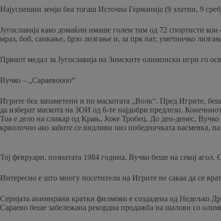
Најуспешни земји беа тогаш Источна Германија (9 златни, 9 среб
Југославија како домаќин имаше голем тим од 72 спортисти кои с
мраз, боб, санкање, брзо лизгање и, за прв пат, уметничко лизгањ
Првиот медал за Југославија на Зимските олимписки игри го осво
Вучко – „Сараевоооо“
Игрите беа запаметени и по маскотата „Волк“. Пред Игрите, беш
да изберат маскота на ЗОИ од 6-те најдобри предлози. Конечниот
Тоа е дело на сликар од Крањ, Јоже Тробец. До ден-денес, Вучко
крволочно ако забите се видливи низ победничката насмевка, па
Тој февруари, познатата 1984 година, Вучко беше на секој агол. 
Интересно е што многу посетители на Игрите не сакаа да се врата
Серијата анимирани кратки филмови е создадена од Недељко Драг
Сараево беше забележана рекордна продажба на шалови со олим