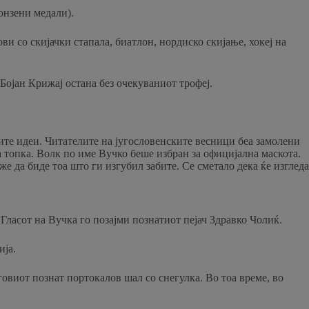
онзени медали).
и со скијачки стапала, биатлон, нордиско скијање, хокеј на
Бојан Крижај остана без очекуваниот трофеј.
ите идеи. Читателите на југословенските весници беа замолени
а топка. Волк по име Вучко беше избран за официјална маскота.
е да биде тоа што ги изгубил забите. Се сметало дека ќе изгледа
 Гласот на Вучка го позајми познатиот пејач Здравко Чолиќ.
ија.
виот познат портокалов шал со снегулка. Во тоа време, во