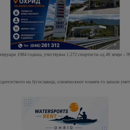
евруари 1984 година, учествуваа 1.272 спортисти од 49 земји – 
ателството на Југославија, олимпискиот пламен го запали уметн