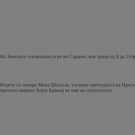
На Зимските олимписки игри во Сараево, кои траеја од 8 до 19 ф
Игрите ги отвори Мика Шпиљак, тогашен претседател на Претсед
прочита скијачот Бојан Крижај во име на спортистите.