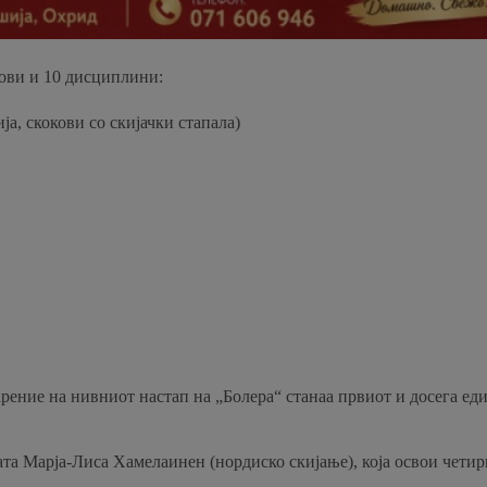
ови и 10 дисциплини:
а, скокови со скијачки стапала)
ение на нивниот настап на „Болера“ станаа првиот и досега еди
а Марја-Лиса Хамелаинен (нордиско скијање), која освои четири