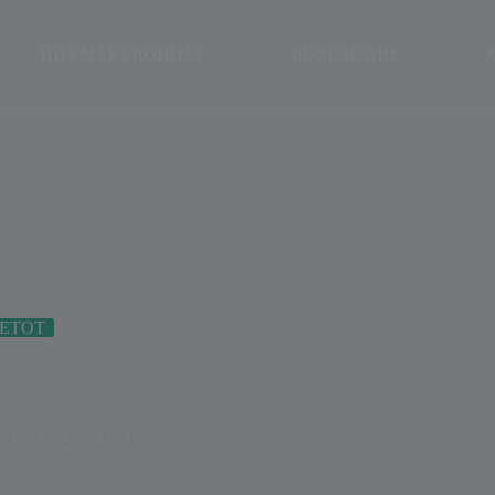
modal-check
НИЗ МАКЕДОНИЈА
РЕСТОРАНИ
ЕТОТ
еа отворени Зимските олимписки игри
ВАЊА ПО СВЕТОТ