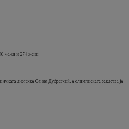
998 мажи и 274 жени.
ичката лизгачка Санда Дубравчиќ, а олимписката заклетва ја