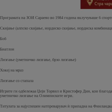
Програмата на ЗОИ Сараево во 1984 година вклучуваше 6 спорт
Скијање (алпско скијање, нордиско скијање, нордиска комбинациј
Боб
Биатлон
Лизгање (уметничко лизгање, брзо лизгање)
Хокеј на мраз
Лизгање со стапала
Игрите ги одбележаа Џејн Торвил и Кристофер Дин, кои благодар
уметничко лизгање на Олимписките игри.
Титулата за најуспешен натпреварувач ѝ припадна на Финландкат