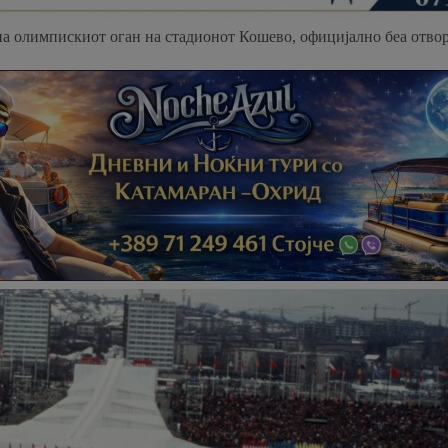
 на олимпискиот оган на стадионот Кошево, официјално беа отв