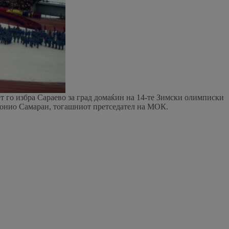
т го избра Сараево за град домаќин на 14-те Зимски олимписки
Антонио Самаран, тогашниот претседател на МОК.