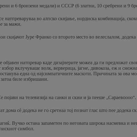
рени и 6 бронзени медали) и СССР (6 златни, 10 сребрени и 9 бр
е натпреваруваа во алпско скијање, нордиска комбинација, скоков
е за мажи.
и скијачот Јуре Франко со второто место во велеслалом, додека 
е објавен натпревар каде дизајнерите можеа да ги предложат сво
 избор вклучуваше волк, верверица, јагне, дивокоза, еж и снежн
 останува една од најсимпатичните маскоти. Причината за ова мож
 затоа биле избришани.
Се појави на телевизија на санки и скии и ја пееше „Сараевоооо“.
т дома сè додека не го сретнаа тој познат глас што пее додека ск
иќ. Вучко остана запаметен по неговата широка насмевка и него
пискиот симбол.