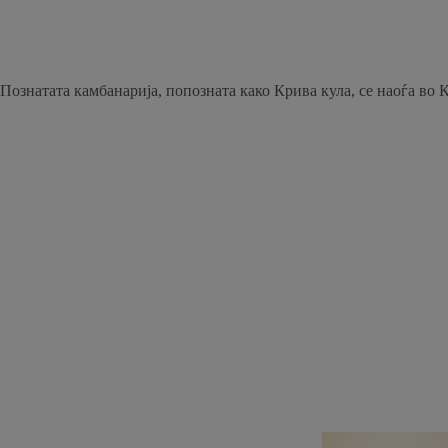
Познатата камбанарија, попозната како Крива кула, се наоѓа во 