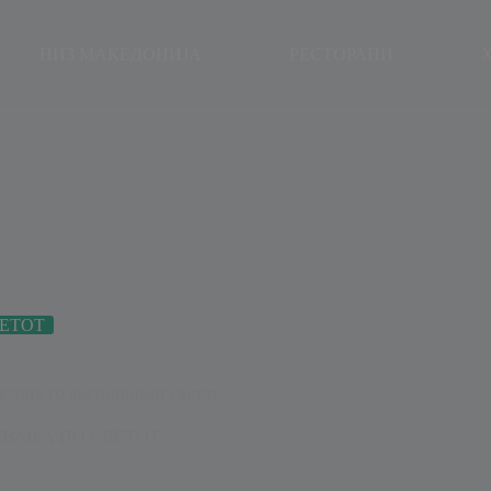
modal-check
НИЗ МАКЕДОНИЈА
РЕСТОРАНИ
ЕТОТ
сеуште го фасцинираат светот
ВАЊА ПО СВЕТОТ