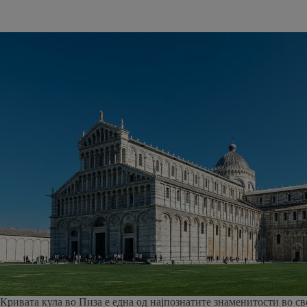
Кривата кула во Пиза е една од најпознатите знаменитости во св