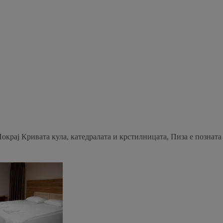
Покрај Кривата кула, катедралата и крстилницата, Пиза е позната