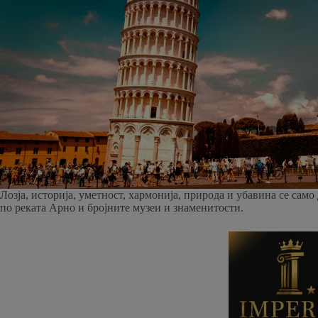
Лозја, историја, уметност, хармонија, природа и убавина се само
по реката Арно и бројните музеи и знаменитости.