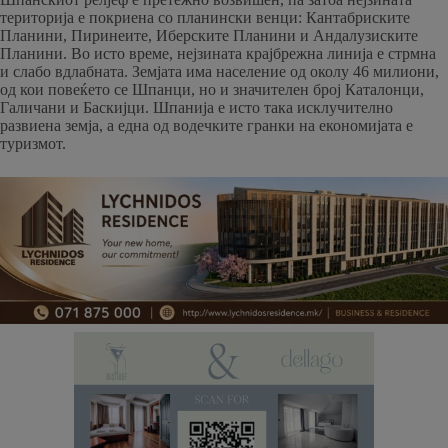
територија е покриена со планински венци: Кантабриските
Планини, Пиринеите, Иберските Планини и Андалузиските
Планини. Во исто време, нејзината крајбрежна линија е стрмна
и слабо вдлабната. Земјата има население од околу 46 милиони,
од кои повеќето се Шпанци, но и значителен број Каталонци,
Галичани и Баскијци. Шпанија е исто така исклучително
развиена земја, а една од водечките гранки на економијата е
туризмот.