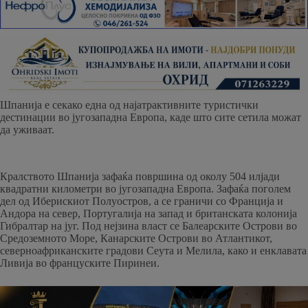
Шпанија е секако една од најатрактивните туристички
дестинации во југозападна Европа, каде што сите сетила можат
да уживаат.
Кралството Шпанија зафаќа површина од околу 504 илјади
квадратни километри во југозападна Европа. Зафаќа поголем
дел од Иберискиот Полуостров, а се граничи со Франција и
Андора на север, Португалија на запад и британската колонија
Гибралтар на југ. Под нејзина власт се Балеарските Острови во
Средоземното Море, Канарските Острови во Атлантикот,
северноафриканските градови Сеута и Мелила, како и енклавата
Ливија во француските Пиринеи.