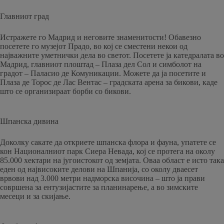
Главниот град
Истражете го Мадрид и неговите знаменитости! Обавезно
посетете го музејот Прадо, во кој се сместени некои од
најважните уметнички дела во светот. Посетете ја катедралата во
Мадрид, главниот плоштад – Плаза дел Сол и симболот на
градот – Паласио де Комуникации. Можете да ја посетите и
Плаза де Торос де Лас Вентас – градската арена за бикови, каде
што се организираат борби со бикови.
Шпанска дивина
Доколку сакате да откриете шпанска флора и фауна, упатете се
кон Националниот парк Сиера Невада, кој се протега на околу
85.000 хектари на југоистокот од земјата. Оваа област е исто така
еден од највисоките делови на Шпанија, со околу дваесет
врвови над 3.000 метри надморска височина – што ја прави
совршена за ентузијастите за планинарење, а во зимските
месеци и за скијање.