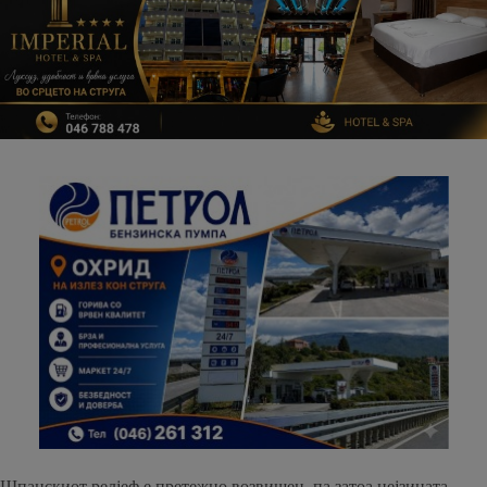
Шпанскиот релјеф е претежно возвишен, па затоа нејзината