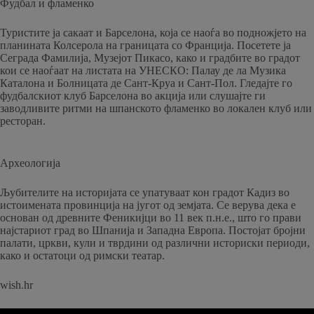
Фудбал и фламенко
Туристите ја сакаат и Барселона, која се наоѓа во подножјето на
планината Колсерола на границата со Франција. Посетете ја
Сеграда Фамилија, Музејот Пикасо, како и градбите во градот
кои се наоѓаат на листата на УНЕСКО: Палау де ла Музика
Каталона и Болницата де Сант-Круа и Сант-Пол. Гледајте го
фудбалскиот клуб Барселона во акција или слушајте ги
заводливите ритми на шпанското фламенко во локален клуб или
ресторан.
Археологија
Љубителите на историјата се упатуваат кон градот Кадиз во
истоимената провинција на југот од земјата. Се верува дека е
основан од древните Феникијци во 11 век п.н.е., што го прави
најстариот град во Шпанија и Западна Европа. Постојат бројни
палати, цркви, кули и тврдини од различни историски периоди,
како и остатоци од римски театар.
wish.hr