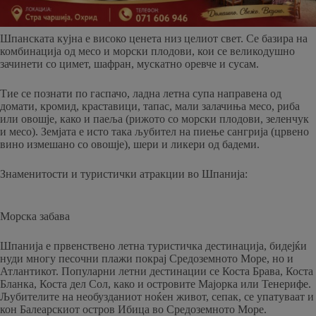
Шпанската кујна е високо ценета низ целиот свет. Се базира на
комбинација од месо и морски плодови, кои се великодушно
зачинети со цимет, шафран, мускатно оревче и сусам.
Тие се познати по гаспачо, ладна летна супа направена од
домати, кромид, краставици, тапас, мали залачиња месо, риба
или овошје, како и паеља (рижото со морски плодови, зеленчук
и месо). Земјата е исто така љубител на пиење сангрија (црвено
вино измешано со овошје), шери и ликери од бадеми.
Знаменитости и туристички атракции во Шпанија:
Морска забава
Шпанија е првенствено летна туристичка дестинација, бидејќи
нуди многу песочни плажи покрај Средоземното Море, но и
Атлантикот. Популарни летни дестинации се Коста Брава, Коста
Бланка, Коста дел Сол, како и островите Мајорка или Тенерифе.
Љубителите на необузданиот ноќен живот, сепак, се упатуваат и
кон Балеарскиот остров Ибица во Средоземното Море.