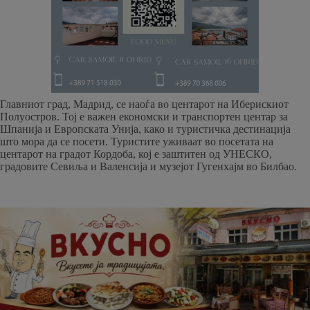
Главниот град, Мадрид, се наоѓа во центарот на Иберискиот
Полуостров. Тој е важен економски и транспортен центар за
Шпанија и Европската Унија, како и туристичка дестинација
што мора да се посети. Туристите уживаат во посетата на
центарот на градот Кордоба, кој е заштитен од УНЕСКО,
градовите Севиља и Валенсија и музејот Гугенхајм во Билбао.