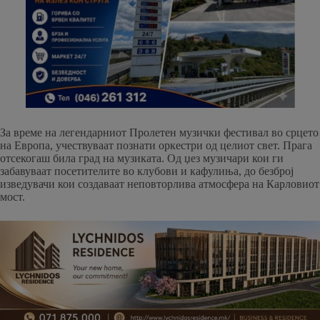
За време на легендарниот Пролетен музички фестивал во срцето
на Европа, учествуваат познати оркестри од целиот свет. Прага
отсекогаш била град на музиката. Од џез музичари кои ги
забавуваат посетителите во клубови и кафулиња, до безброј
изведувачи кои создаваат неповторлива атмосфера на Карловиот
мост.