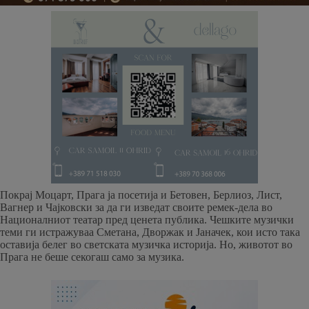
Покрај Моцарт, Прага ја посетија и Бетовен, Берлиоз, Лист,
Вагнер и Чајковски за да ги изведат своите ремек-дела во
Националниот театар пред ценета публика. Чешките музички
теми ги истражуваа Сметана, Дворжак и Јаначек, кои исто така
оставија белег во светската музичка историја. Но, животот во
Прага не беше секогаш само за музика.