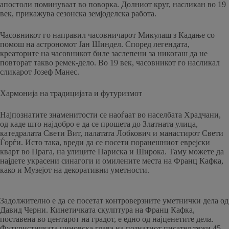
апостоли поминуваат во поворка. Долниот круг, насликан во 19
век, прикажува сезонска земјоделска работа.
Часовникот го направил часовничарот Микулаш з Кадање со
помош на астрономот Јан Шиндел. Според легендата,
креаторите на часовникот биле заслепени за никогаш да не
повторат такво ремек-дело. Во 19 век, часовникот го насликал
сликарот Јозеф Манес.
Хармонија на традицијата и футуризмот
Најпознатите знаменитости се наоѓаат во населбата Храдчани,
од каде што најдобро е да се прошета до Златната улица,
катедралата Свети Вит, палатата Лобкович и манастирот Свети
Ѓорѓи. Исто така, вреди да се посети поранешниот еврејски
кварт во Прага, на улиците Париска и Широка. Таму можете да
најдете украсени синагоги и омилените места на Франц Кафка,
како и Музејот на декоративни уметности.
Задолжително е да се посетат контроверзните уметнички дела од
Давид Черни. Кинетичката скулптура на Франц Кафка,
поставена во центарот на градот, е едно од најценетите дела.
Футуристичката џиновска глава на познатиот писател тежи 45