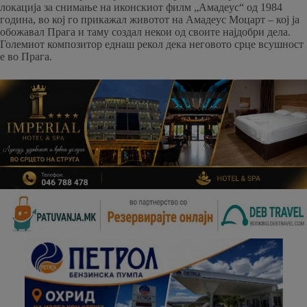
локација за снимање на иконскиот филм „Амадеус“ од 1984
година, во кој го прикажал животот на Амадеус Моцарт – кој ја
обожавал Прага и таму создал некои од своите најдобри дела.
Големиот композитор еднаш рекол дека неговото срце всушност
е во Прага.