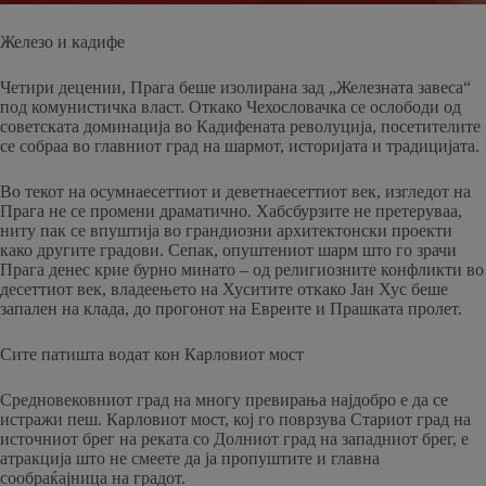
Железо и кадифе
Четири децении, Прага беше изолирана зад „Железната завеса“
под комунистичка власт. Откако Чехословачка се ослободи од
советската доминација во Кадифената револуција, посетителите
се собраа во главниот град на шармот, историјата и традицијата.
Во текот на осумнаесеттиот и деветнаесеттиот век, изгледот на
Прага не се промени драматично. Хабсбурзите не претеруваа,
ниту пак се впуштија во грандиозни архитектонски проекти
како другите градови. Сепак, опуштениот шарм што го зрачи
Прага денес крие бурно минато – од религиозните конфликти во
десеттиот век, владеењето на Хуситите откако Јан Хус беше
запален на клада, до прогонот на Евреите и Прашката пролет.
Сите патишта водат кон Карловиот мост
Средновековниот град на многу превирања најдобро е да се
истражи пеш. Карловиот мост, кој го поврзува Стариот град на
источниот брег на реката со Долниот град на западниот брег, е
атракција што не смеете да ја пропуштите и главна
сообраќајница на градот.