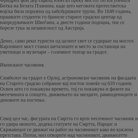
Фридрих фон дер Пфалц избегал преку мостот по изгубената
Битка на Белата Планина, каде што неговата протестантска
војска била поразена од хабсбуршките трупи. Во 1649 година,
прашките студенти го бранеле стариот градски центар од
напредувачките Швеѓани, а двесте години подоцна, тие се
бореле тука за независност од Австрија.
Денес, само реки туристи од целиот свет се судираат на мостот.
Карловиот мост станал шеталиште и место за состаноци на
уметници и музичари – големиот театар на градот.
Иконскиот часовник
Симболот на градот е Орлој, астрономски часовник на фасадата
на Старото градско собрание кој постои повеќе од 610 години.
Освен што го покажува времето, тој ги покажува и фазите на
месечината и сонцето, движењето на ѕвездите, рамнодениците и
деновите на постење.
Секој цел час, фигурата на Смртта го врти песочниот часовник и
го удира ѕвоното, додека статуите на Смртта, Нарцис и
Скржавецот се движат на работ на часовникот како во куклена
претстава. Потоа, низ отворите над часовникот, дванаесетте