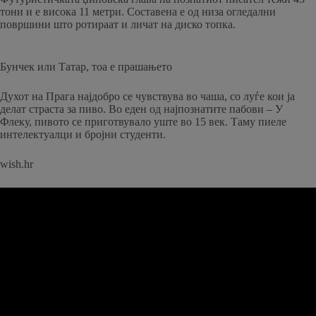
тони и е висока 11 метри. Составена е од низа огледални
површини што ротираат и личат на диско топка.
Бунчек или Татар, тоа е прашањето
Духот на Прага најдобро се чувствува во чаша, со луѓе кои ја
делат страста за пиво. Во еден од најпознатите пабови – У
Флеку, пивото се приготвувало уште во 15 век. Таму пиеле
интелектуалци и бројни студенти.
wish.hr