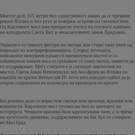
Мостот долг 515 метри бил единствениот начин да се премине
реката Влтава и бил рута за поворки за време на свеченостите.
Од Карловиот мост има прекрасен поглед на готските камбани
на катедралата Свети Вит и неокласичниот замок Храдчани.
Украсен е со триесет фигури на светци, кои стојат таму уште од
периодот на контрареформацијата. Според легендата,
побожните минувачи еднаш го преминувале мостот и ги
соблекувале капите кога се среќавале со секој светец, наместо да
го поздравуваат. Меѓу статуите е и светецот-заштитник на
мостот, Свети Јован Непомукски, кој бил фрлен во Влтава по
наредба на кралот Венцеслав IV затоа што наводно одбил да ја
открие содржината на исповедта на кралицата на кралот.
Без разлика дали го користеле светци или еретици, кралеви или
комунисти, Карловиот мост отсекогаш бил во центарот на
историјата. Чешките кралеви биле крунисувани таму, а за време
на хуситското движење, поддржувачите на Јан Хус се собирале
во Мал Град.