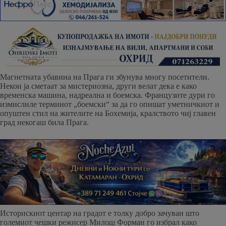
Магнетната убавина на Прага ги збунува многу посетители.
Некои ја сметаат за мистериозна, други велат дека е како
временска машина, надреална и боемска. Французите дури го
измислиле терминот „боемски“ за да го опишат уметничкиот и
опуштен стил на жителите на Бохемија, кралството чиј главен
град некогаш била Прага.
Историскиот центар на градот е толку добро зачуван што
големиот чешки режисер Милош Форман го избрал како