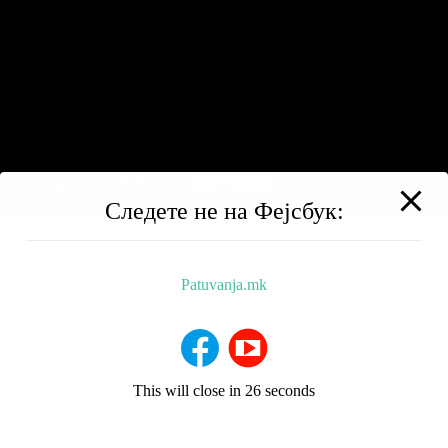
Следете не на Фејсбук:
Patuvanja.mk
BALKAN TRIP
НИЗ МАКЕДОНИЈА
РЕСТОРАНИ
ХОТЕЛИ
За Нас
This will close in
25
seconds
Добредојдовте на мојот блог за патувања! Ве носам на
патување на култура, храна, атракции и авантура.
Придружете ми се додека го истражуваме светот заедно!