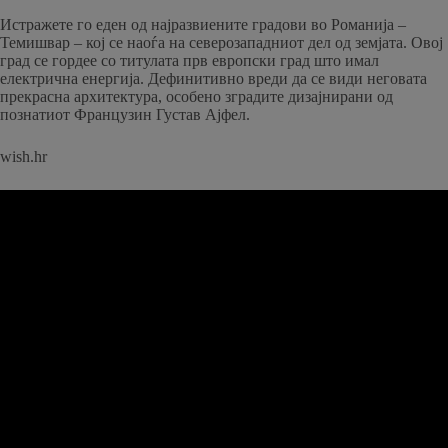
Истражете го еден од најразвиените градови во Романија –
Темишвар – кој се наоѓа на северозападниот дел од земјата. Овој
град се гордее со титулата прв европски град што имал
електрична енергија. Дефинитивно вреди да се види неговата
прекрасна архитектура, особено зградите дизајнирани од
познатиот Французин Густав Ајфел.
wish.hr