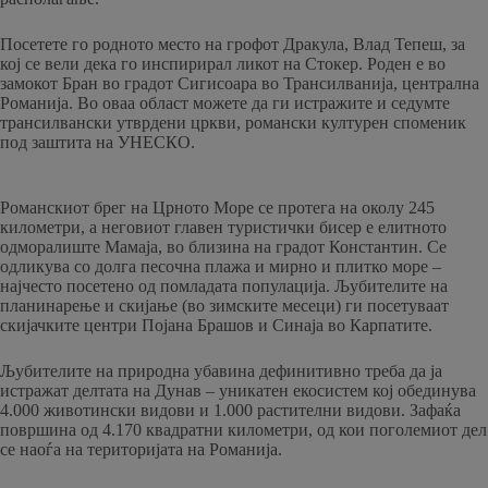
Посетете го родното место на грофот Дракула, Влад Тепеш, за
кој се вели дека го инспирирал ликот на Стокер. Роден е во
замокот Бран во градот Сигисоара во Трансилванија, централна
Романија. Во оваа област можете да ги истражите и седумте
трансилвански утврдени цркви, романски културен споменик
под заштита на УНЕСКО.
Романскиот брег на Црното Море се протега на околу 245
километри, а неговиот главен туристички бисер е елитното
одморалиште Мамаја, во близина на градот Константин. Се
одликува со долга песочна плажа и мирно и плитко море –
најчесто посетено од помладата популација. Љубителите на
планинарење и скијање (во зимските месеци) ги посетуваат
скијачките центри Појана Брашов и Синаја во Карпатите.
Љубителите на природна убавина дефинитивно треба да ја
истражат делтата на Дунав – уникатен екосистем кој обединува
4.000 животински видови и 1.000 растителни видови. Зафаќа
површина од 4.170 квадратни километри, од кои поголемиот дел
се наоѓа на територијата на Романија.