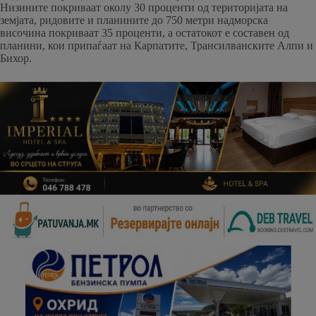
Низините покриваат околу 30 проценти од територијата на
земјата, ридовите и планините до 750 метри надморска
височина покриваат 35 проценти, а остатокот е составен од
планини, кои припаѓаат на Карпатите, Трансилванските Алпи и
Бихор.