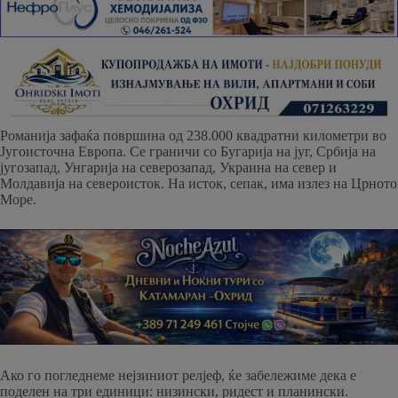
Романија зафаќа површина од 238.000 квадратни километри во
Југоисточна Европа. Се граничи со Бугарија на југ, Србија на
југозапад, Унгарија на северозапад, Украина на север и
Молдавија на североисток. На исток, сепак, има излез на Црното
Море.
Ако го погледнеме нејзиниот релјеф, ќе забележиме дека е
поделен на три единици: низински, ридест и планински.