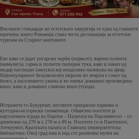
Високите стандарди во естетската хирургија се една од главните
причини зошто Романија стана честа дестинација за естетски
туризам на Стариот континент.
Еве како се јадат унгарски чорби (порколт), варена полента
(мамалига), сарма и полнети пиперки тука, како и намаз од
модар патлиџан (закуска) кој неодоливо наликува на ајвар.
Најпопуларниот безалкохолен пијалок во земјата е сокот од
бозел, а населението ужива и во пиење домашно произведено
вино, како и домашно сливово вино (туица).
Истражете го Букурешт, неговите прекрасни паркови и
културно-историски споменици. Обавезно посетете ја
најголемата зграда во Европа – Палатата на Парламентот – со
димензии од 270 м x 270 м x 89 м. Посетете го и Пантеонот,
Атенеумот, Кралската палата и Главната универзитетска
библиотека. Овој град има и над сто различни музеи на
располагање.