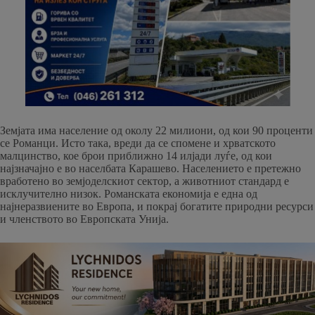
Земјата има население од околу 22 милиони, од кои 90 проценти
се Романци. Исто така, вреди да се спомене и хрватското
малцинство, кое брои приближно 14 илјади луѓе, од кои
најзначајно е во населбата Карашево. Населението е претежно
вработено во земјоделскиот сектор, а животниот стандард е
исклучително низок. Романската економија е една од
најнеразвиените во Европа, и покрај богатите природни ресурси
и членството во Европската Унија.