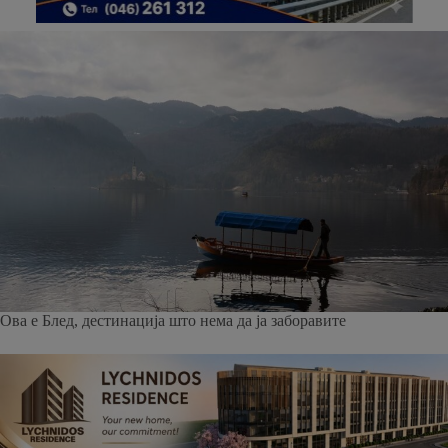
Ова е Блед, дестинација што нема да ја заборавите