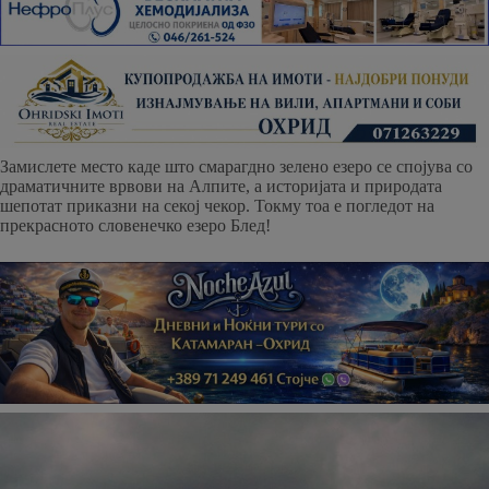
Замислете место каде што смарагдно зелено езеро се спојува со
драматичните врвови на Алпите, а историјата и природата
шепотат приказни на секој чекор. Токму тоа е погледот на
прекрасното словенечко езеро Блед!