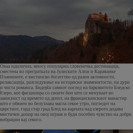
Оваа идилична, многу популарна словенечка дестинација,
сместена во прегратката на Јулиските Алпи и Караванке
Планините, е вистинско богатство од разни активности,
релаксација, разгледување на историски знаменитости, па дури
и чиста романса. Бидејќи самиот поглед на бајковитото Бледско
Езеро, кое фасцинира со своите бои што се менуваат во
зависност од времето од денот, на францисканскиот манастир
што е обвиен во белузлава магла секое утро, погледот на
цврстиот, горд стар град Блед на карпата над езерото додава
мистичен допир на овој пејзаж и буди посебно чувство на добри
вибрации кај секого.