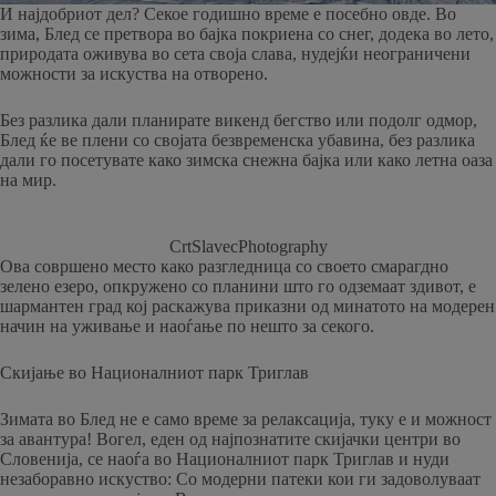
И најдобриот дел? Секое годишно време е посебно овде. Во
зима, Блед се претвора во бајка покриена со снег, додека во лето,
природата оживува во сета своја слава, нудејќи неограничени
можности за искуства на отворено.
Без разлика дали планирате викенд бегство или подолг одмор,
Блед ќе ве плени со својата безвременска убавина, без разлика
дали го посетувате како зимска снежна бајка или како летна оаза
на мир.
CrtSlavecPhotography
Ова совршено место како разгледница со своето смарагдно
зелено езеро, опкружено со планини што го одземаат здивот, е
шармантен град кој раскажува приказни од минатото на модерен
начин на уживање и наоѓање по нешто за секого.
Скијање во Националниот парк Триглав
Зимата во Блед не е само време за релаксација, туку е и можност
за авантура! Вогел, еден од најпознатите скијачки центри во
Словенија, се наоѓа во Националниот парк Триглав и нуди
незаборавно искуство: Со модерни патеки кои ги задоволуваат