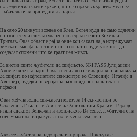
сите нивоа на скијачи, Вогел е познат по своите извонредни
погледи на алпските врвови, што го прави совршено место за
љубителите на природата и спортот.
На само 20 минути возење од Блед, Вогел нуди не само одлични
патеки, туку и спектакуларен поглед на езерото Бохињ и
Триглав. Оваа област е рај за оние кои сакаат да ја истражуваат
зимската магија на планините, а по патот нуди можност да
создадат спомени што ќе траат цел живот.
За вистинските љубители на скијањето, SKI PASS Јулијански
Алпи е билет за рајот. Оваа специјална ски-карта ви овозможува
да скијате во најпознатите ски-центри во Словенија, Италија и
Австрија, нудејќи неверојатна разновидност на патеки и
пејзажи.
Оваа меѓународна ски-карта поврзува 14 ски-центри во
Словенија, Италија и Австрија. Од познатата Крањска Гора до
италијанскиот Зонколан и австриското Вајсензе, љубителите на
снег можат да истражуваат нови места секој ден.
Ако сте љубител на недопрената природа, Покљука е