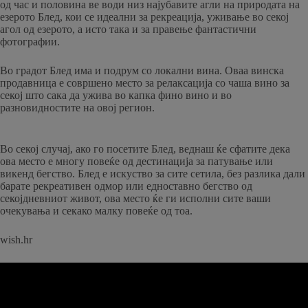
од час и половина ве води низ најубавите агли на природата на
езерото Блед, кои се идеални за рекреација, уживање во секој
агол од езерото, а исто така и за правење фантастични
фотографии.
Во градот Блед има и подрум со локални вина. Оваа винска
продавница е совршено место за релаксација со чаша вино за
секој што сака да ужива во капка фино вино и во
разновидностите на овој регион.
Во секој случај, ако го посетите Блед, веднаш ќе сфатите дека
ова место е многу повеќе од дестинација за патување или
викенд бегство. Блед е искуство за сите сетила, без разлика дали
барате рекреативен одмор или едноставно бегство од
секојдневниот живот, ова место ќе ги исполни сите ваши
очекувања и секако малку повеќе од тоа.
wish.hr