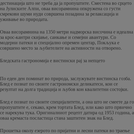
дестинација што не треба да ја пропуштите. Сместена во срцето
на Јулиските Алпи, оваа висорамнина опкружена со густи
смрекови шуми нуди совршена позадина за релаксација и
уживање во природата.
Оваа висорамнина на 1350 метри надморска височина е идеална
за крос-кантри скијање, санкање и семејни авантури. Со
модерни патеки и специјално опремен центар, Покљука е
совршено место за љубителите на активности на отворено.
Бледската гастрономија е вистински рај за непцето
По еден ден поминат во природа, заслужувате вистинска гозба.
Блед е познат по своите гастрономски деликатеси, кои се
резултат на долга традиција и љубов кон квалитетни состојки.
Блед е познат по своите специјалитети, а она што не смеете да го
пропуштите е, секако, крем тортата Блед, или како што првично
се нарекува тука. Оригиналниот рецепт датира од 1953 година, а
оваа кремаста посластица стана заштитен знак на Блед.
Прошетка околу езерото по пријатни и лесни патеки во траење