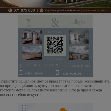
Туристите од целиот свет се враќаат тука поради комбинацијата
од природна убавина, културно наследство и големото
гостопримство на локалното население, што ја прави секоја
посета посебно искуство.