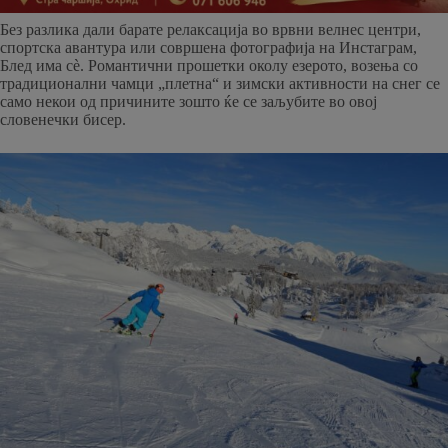
Без разлика дали барате релаксација во врвни велнес центри,
спортска авантура или совршена фотографија на Инстаграм,
Блед има сè. Романтични прошетки околу езерото, возења со
традиционални чамци „плетна“ и зимски активности на снег се
само некои од причините зошто ќе се заљубите во овој
словенечки бисер.