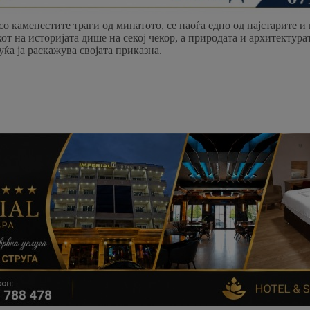
со каменестите траги од минатото, се наоѓа едно од најстарите 
хот на историјата дише на секој чекор, а природата и архитектур
уќа ја раскажува својата приказна.