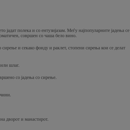
то јадат полека и со ентузијазам. Меѓу најпопуларните јадења се
ароматичен, совршен со чаша бело вино.
сирење и секако фонду и раклет, стопени сирења кои се делат
 или шлаг.
овршено со јадења со сирење.
ачини.
 на дворот и манастирот.