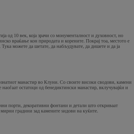
ја од 10 век, која зрачи со монументалност и духовност, но
нско враќање кон природата и корените. Покрај тоа, местото е
Тука можете да шетате, да набљудувате, да дишете и да ја
ознатиот манастир во Клуни. Со своите високи сводови, камени
се наоѓаат остатоци од бенедиктински манастир, вклучувајќи и
ични порти, декоративни фонтани и детали што откриваат
и мирни градини зад камените ѕидови на куќите.