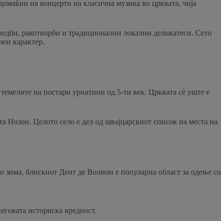
 домаќин на концерти на класична музика во црквата, чија
зведби, ракотворби и традиционални локални деликатеси. Сето
чен карактер.
 темелите на постари урнатини од 5-ти век. Црквата сè уште е
а Нозон. Целото село е дел од швајцарскиот список на места на
о зима, блискиот Дент де Волион е популарна област за одење со
еговата историска вредност.