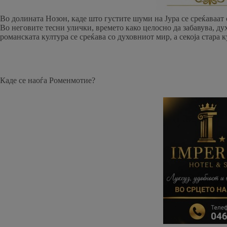
Во долината Нозон, каде што густите шуми на Јура се среќаваат 
Во неговите тесни улички, времето како целосно да забавува, ду
романската култура се среќава со духовниот мир, а секоја стара к
Каде се наоѓа Роменмотие?