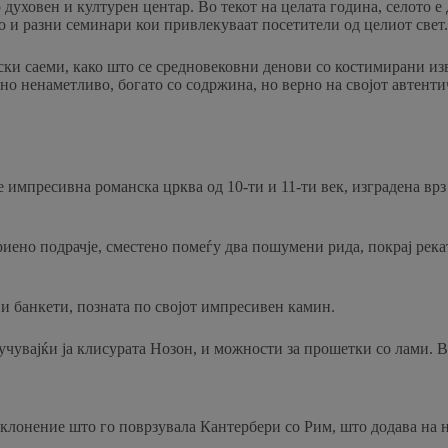
 духовен и културен центар. Во текот на целата година, селото е
о и разни семинари кои привлекуваат посетители од целиот свет.
тски саеми, како што се средновековни денови со костимирани и
 но ненаметливо, богато со содржина, но верно на својот автенти
е импресивна романска црква од 10-ти и 11-ти век, изградена врз
иено подрачје, сместено помеѓу два пошумени рида, покрај рекат
 и банкети, позната по својот импресивен камин.
чувајќи ја клисурата Нозон, и можности за прошетки со лами. В
оклонение што го поврзувала Кантербери со Рим, што додава на н