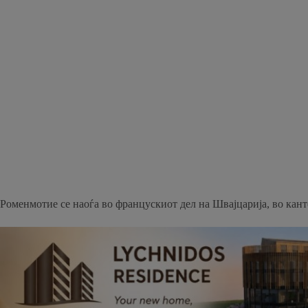
Роменмотие се наоѓа во францускиот дел на Швајцарија, во кан