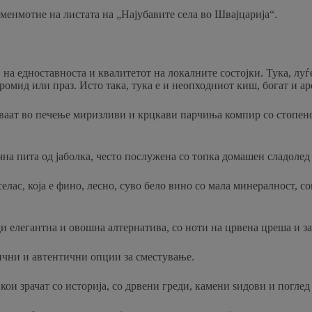
менмотие на листата на „Најубавите села во Швајцарија“.
на едноставноста и квалитетот на локалните состојки. Тука, луѓе
, кромид или праз. Исто така, тука е и неопходниот киш, богат и 
аат во печење миризливи и крцкави парчиња компир со стопено 
сична пита од јаболка, често послужена со топка домашен сладолед
елас, која е фино, лесно, суво бело вино со мала минералност, с
и елегантна и овошна алтернатива, со ноти на црвена цреша и з
ични и автентични опции за сместување.
ои зрачат со историја, со дрвени греди, камени ѕидови и поглед