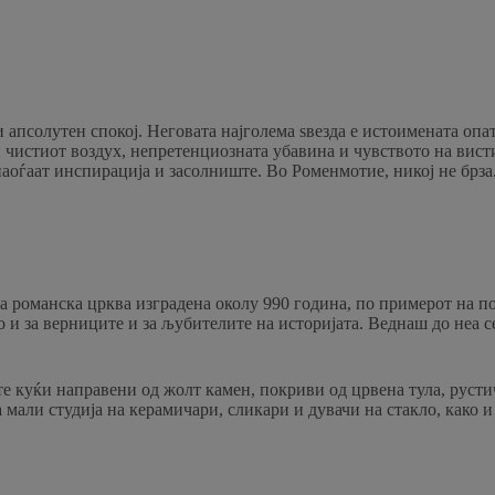
псолутен спокој. Неговата најголема ѕвезда е истоимената опати
 чистиот воздух, непретенциозната убавина и чувството на висти
оѓаат инспирација и засолниште. Во Роменмотие, никој не брза. 
а романска црква изградена околу 990 година, по примерот на п
о и за верниците и за љубителите на историјата. Веднаш до неа 
те куќи направени од жолт камен, покриви од црвена тула, руст
 мали студија на керамичари, сликари и дувачи на стакло, како 