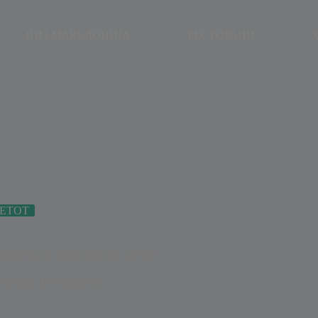
modal-check
НИЗ МАКЕДОНИЈА
РЕСТОРАНИ
ЕТОТ
 сокриена во францускиот кантон
ВАЊА ПО СВЕТОТ