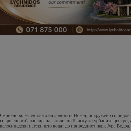
Скриено во зеленилото на долината Нозон, опкружено со ридови 
совршено избалансирана – доволно блиску до урбаните центри, а 
велосипедски патеки што водат до природниот парк Јура Водоа.