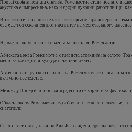
Покрај својата позната опатија, Роменмотие стана познато и како
акустика е импресивна, како и бројни духовни работилници, как
Интересно е и тоа што селото често организира интересни тема
ова е дел од секојдневниот идентитет на местото, многу шарено,
Најважни знаменитости и места за посета во Роменмотие
Абиската црква Роменмотие е главната атракција на селото. Тоа 
место за концерти и културни настани денес.
Автентичната рурална околина на Роменмотие се наоѓа во затскр
културно наследство.
Мезон ду Приер е историска зграда што се користи за фестивали
Областа околу Роменмотие нуди бројни патеки за пешачење, вклу
снегопили.
Селото, исто така, лежи на Виа Франсиџени, древна патека за п