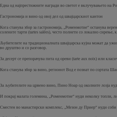
Една од најпрестижните награди во светот е вклучувањето на Ро
Гастрономија и вино од овој дел од швајцарскиот кантон
Кога станува збор за гастрономија, „Роменмотие“ останува верен 
солените тарти (tartes salées), често полнети со локално сирење
Љубителите на традиционалната швајцарска кујна можат да ужив
во друштво и со разговор.
За десерт се препорачува пита од ореви (tarte aux noix) или кла
Кога станува збор за вино, регионот Вод е познат по сортата Шас
За љубителите на црвено вино, Пино Ноар од околните лозја нуд
И покрај малата големина, „Роменмотие“ нуди неколку топли, л
Сместен во манастирски комплекс, „Мезон ду Приер“ нуди соби к