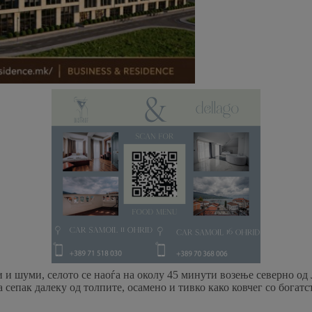
и шуми, селото се наоѓа на околу 45 минути возење северно од 
сепак далеку од толпите, осамено и тивко како ковчег со богатс