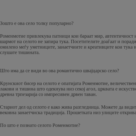
Зошто е ова село толку популарно?
Роменмотие привлекува патници кои бараат мир, автентичност и а
шармот на селото не запира тука. Посетителите доаѓаат и поради
омилено меѓу уметниците, занаетчиите и креативците кои тука на
слушате тишината.
Што има да се види во ова романтично швајцарско село?
Крунскиот бисер на селото е опатијата Роменмотие, величествен
лакови и тишина што одекнува низ секој агол, црквата е искуств
древна трпезарија со импресивен дрвен таван.
Стариот дел од селото е како жива разгледница. Можете да види
вековна занаетчиска традиција. Прошетката низ улиците открива
По што е познато селото Роменмотие?