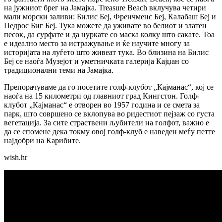
на јужниот брег на Јамајка. Treasure Beach вклучува четири
мали морски заливи: Билис Беј, Френчменс Беј, Калабаш Беј и
Педрос Биг Беј. Тука можете да уживате во белиот и златен
песок, да сурфате и да нуркате со маска колку што сакате. Тоа
е идеално место за истражување и ќе научите многу за
историјата на луѓето што живеат тука. Во близина на Билис
Беј се наоѓа Музејот и уметничката галерија Кајџан со
традиционални теми на Јамајка.
Препорачуваме да го посетите голф-клубот „Кајманас“, кој се
наоѓа на 15 километри од главниот град Кингстон. Голф-
клубот „Кајманас“ е отворен во 1957 година и се смета за
парк, што совршено се вклопува во ридестиот пејзаж со густа
вегетација. За сите страствени љубители на голфот, важно е
да се спомене дека токму овој голф-клуб е наведен меѓу петте
најдобри на Карибите.
wish.hr