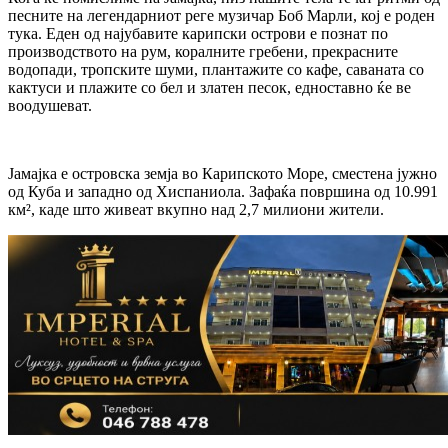
песните на легендарниот реге музичар Боб Марли, кој е роден
тука. Еден од најубавите карипски острови е познат по
производството на рум, коралните гребени, прекрасните
водопади, тропските шуми, плантажите со кафе, саваната со
кактуси и плажите со бел и златен песок, едноставно ќе ве
воодушеват.
Јамајка е островска земја во Карипското Море, сместена јужно
од Куба и западно од Хиспаниола. Зафаќа површина од 10.991
км², каде што живеат вкупно над 2,7 милиони жители.