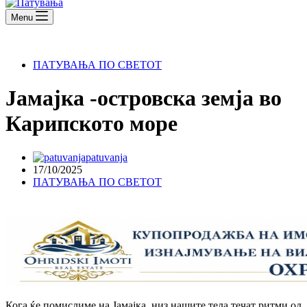
Menu
ПАТУВАЊА ПО СВЕТОТ
Јамајка -островска земја во
Карипското море
patuvanja
17/10/2025
ПАТУВАЊА ПО СВЕТОТ
Кога ќе помислиме на Јамајка, низ нашите тела течат ритми од