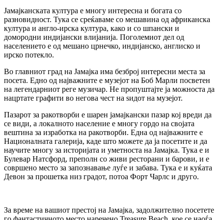
Јамајканската култура е многу интересна и богата со
разновидност. Тука се среќаваме со мешавина од африканска
култура и англо-ирска култура, како и со шпански и
домородни индијански влијанија. Поголемиот дел од
населението е од мешано црнечко, индијанско, англиско и
ирско потекло.
Во главниот град на Јамајка има безброј интересни места за
посета. Едно од најважните е музејот на Боб Марли посветен
на легендарниот реге музичар. Не пропуштајте ја можноста да
нацртате графити во негова чест на ѕидот на музејот.
Пазарот за ракотворби е шарен јамајкански пазар кој вреди да
се види, а локалното население е многу гордо на својата
вештина за изработка на ракотворби. Една од најважните е
Националната галерија, каде што можете да ја посетите и да
научите многу за историјата и уметноста на Јамајка. Тука е и
Булевар Натсфорд, преполн со живи ресторани и барови, и е
совршено место за запознавање луѓе и забава. Тука е и куќата
Девон за прошетка низ градот, потоа Форт Чарлс и друго.
За време на вашиот престој на Јамајка, задолжително посетете
го фантастичното место наречено Treasure Beach, кое се наоѓа