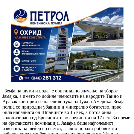
„Земја на шуми и вода“ е оригинално значење на зборот
Јамајка, а името го добиле членовите на народите Таино и
Аравак кои први се населиле тука од Јужна Америка. Земја
полна со природни убавини и минерално богатство, прво
била нападната од Шпанците во 15 век, а потоа била
колонизирана од Британците во средината на 17 век. За време
на британската доминација, Јамајка беше најголемиот
извозник на шеќер во светот, главно поради робовската
работна сила што беше донесена на островот од Африка.