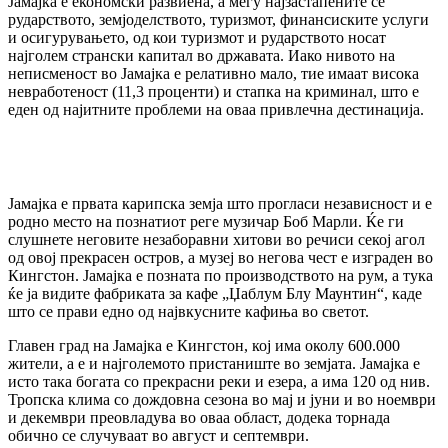
Јамајка е економски развиена, а меѓу најзастапените се
рударството, земјоделството, туризмот, финансиските услуги
и осигурувањето, од кои туризмот и рударството носат
најголем странски капитал во државата. Иако нивото на
неписменост во Јамајка е релативно мало, тие имаат висока
невработеност (11,3 проценти) и стапка на криминал, што е
еден од најитните проблеми на оваа привлечна дестинација.
Јамајка е првата карипска земја што прогласи независност и е
родно место на познатиот реге музичар Боб Марли. Ќе ги
слушнете неговите незаборавни хитови во речиси секој агол
од овој прекрасен остров, а музеј во негова чест е изграден во
Кингстон. Јамајка е позната по производството на рум, а тука
ќе ја видите фабриката за кафе „Џаблум Блу Маунтин“, каде
што се прави едно од највкусните кафиња во светот.
Главен град на Јамајка е Кингстон, кој има околу 600.000
жители, а е и најголемото пристаниште во земјата. Јамајка е
исто така богата со прекрасни реки и езера, а има 120 од нив.
Тропска клима со дождовна сезона во мај и јуни и во ноември
и декември преовладува во оваа област, додека торнада
обично се случуваат во август и септември.