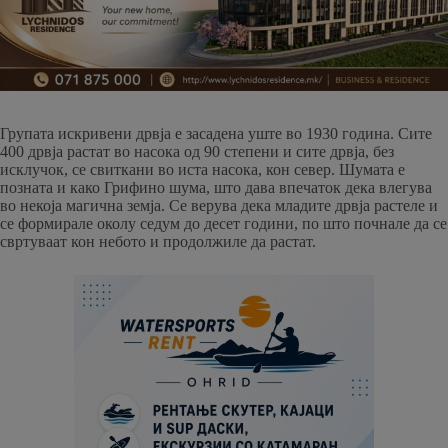
Групата искривени дрвја е засадена уште во 1930 година. Сите
400 дрвја растат во насока од 90 степени и сите дрвја, без
исклучок, се свиткани во иста насока, кон север. Шумата е
позната и како Грифино шума, што дава впечаток дека влегува
во некоја магична земја. Се верува дека младите дрвја растеле и
се формирале околу седум до десет години, по што почнале да се
свртуваат кон небото и продолжиле да растат.