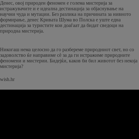
Денес, овој природен феномен е голема мистерија за
истражувачите и е идеална дестинација за објаснување на
научни чуда и мутации. Без разлика на причината за нивното
формирање, денес Кривата Шума во Полска е уште една
дестинација за туристите кои доаѓаат да бидат сведоци на
природна мистерија.
Никогаш нема целосно да го разбереме природниот свет, но со
задоволство ќе направиме сè за да ги истражиме природните
феномени и мистерии. Бидејќи, каков би бил животот без некоја
мистерија?
wish.hr