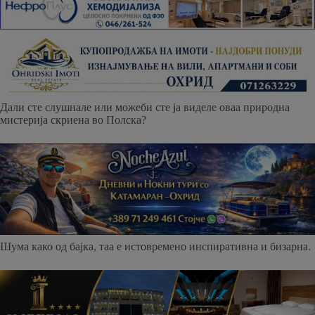
Дали сте слушнале или можеби сте ја виделе оваа природна
мистерија скриена во Полска?
Шума како од бајка, таа е истовремено инспиративна и бизарна.