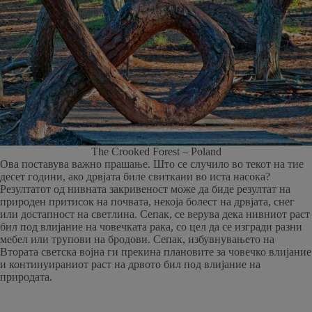
The Crooked Forest – Poland
Ова поставува важно прашање. Што се случило во текот на тие
десет години, ако дрвјата биле свиткани во иста насока?
Резултатот од нивната закривеност може да биде резултат на
природен притисок на почвата, некоја болест на дрвјата, снег
или достапност на светлина. Сепак, се верува дека нивниот раст
бил под влијание на човечката рака, со цел да се изгради разни
мебел или трупови на бродови. Сепак, избувнувањето на
Втората светска војна ги прекина плановите за човечко влијание
и континуираниот раст на дрвото бил под влијание на
природата.