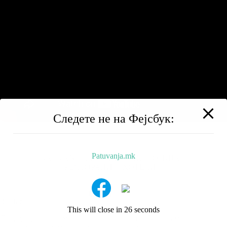
Следете не на Фејсбук:
Patuvanja.mk
BALKAN TRIP
НИЗ МАКЕДОНИЈА
РЕСТОРАНИ
ХОТЕЛИ
За Нас
This will close in
25
seconds
Добредојдовте на мојот блог за патувања! Ве носам на