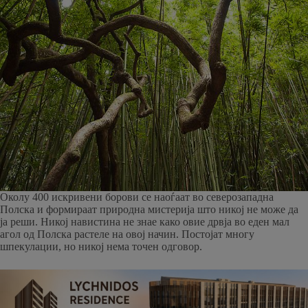
Околу 400 искривени борови се наоѓаат во северозападна
Полска и формираат природна мистерија што никој не може да
ја реши. Никој навистина не знае како овие дрвја во еден мал
агол од Полска растеле на овој начин. Постојат многу
шпекулации, но никој нема точен одговор.