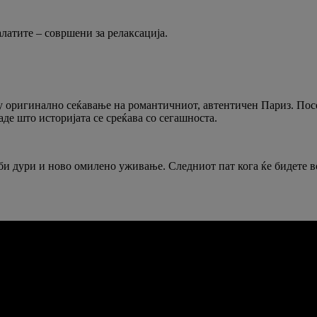
алатите – совршени за релаксација.
ку оригинално сеќавање на романтичниот, автентичен Париз. Посе
аде што историјата се среќава со сегашноста.
еби дури и ново омилено уживање. Следниот пат кога ќе бидете в