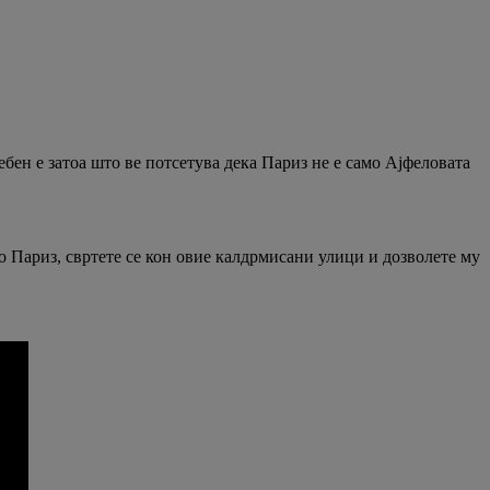
бен е затоа што ве потсетува дека Париз не е само Ајфеловата
о Париз, свртете се кон овие калдрмисани улици и дозволете му