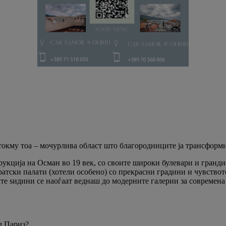
окму тоа – мочурлива област што благородниците ја трансформир
укција на Осман во 19 век, со своите широки булевари и гранди
тски палати (хотели особено) со прекрасни градини и чувството
те ѕидини се наоѓаат веднаш до модерните галерии за современа
д Париз?