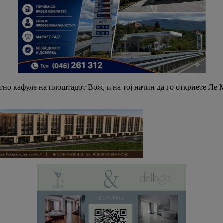
атно кафуле на плоштадот Вож, и на тој начин да го откриете Ле