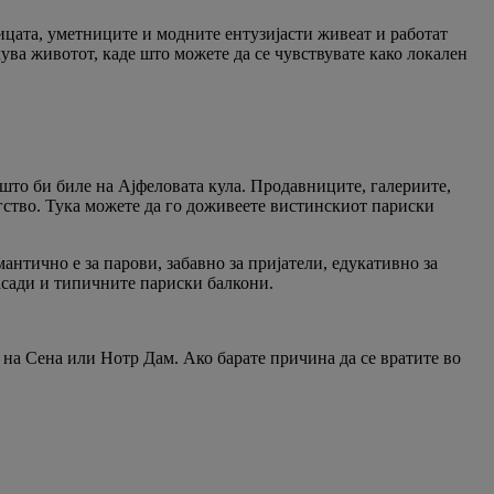
ицата, уметниците и модните ентузијасти живеат и работат
учува животот, каде што можете да се чувствувате како локален
што би биле на Ајфеловата кула. ​​Продавниците, галериите,
егство. Тука можете да го доживеете вистинскиот париски
антично е за парови, забавно за пријатели, едукативно за
фасади и типичните париски балкони.
 на Сена или Нотр Дам. Ако барате причина да се вратите во