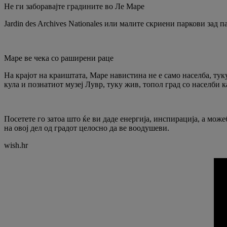
Не ги заборавајте градините во Ле Маре
Jardin des Archives Nationales или малите скриени паркови зад п
Маре ве чека со раширени раце
На крајот на краиштата, Маре навистина не е само населба, ту
кула и познатиот музеј Лувр, туку жив, топол град со населби к
Посетете го затоа што ќе ви даде енергија, инспирација, а мож
на овој дел од градот целосно да ве воодушеви.
wish.hr