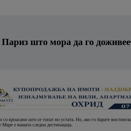
 Париз што мора да го доживее
 со кроасани што се топат во устата. Но, ако го барате вистинск
е Маре е вашата следна дестинација.