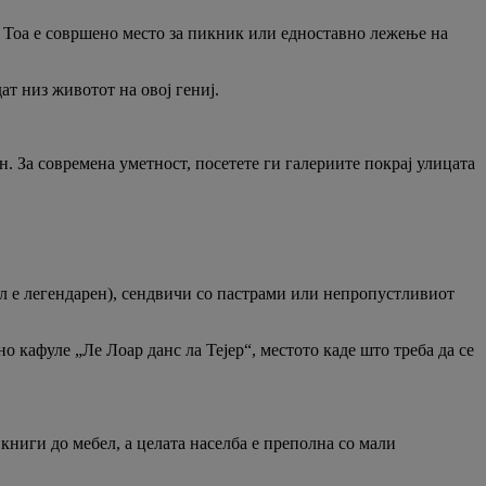
 Тоа е совршено место за пикник или едноставно лежење на
ат низ животот на овој гениј.
ен. За современа уметност, посетете ги галериите покрај улицата
фел е легендарен), сендвичи со пастрами или непропустливиот
о кафуле „Ле Лоар данс ла Тејер“, местото каде што треба да се
книги до мебел, а целата населба е преполна со мали