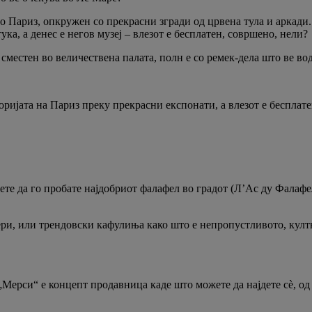
 Париз, опкружен со прекрасни згради од црвена тула и аркади.
ука, а денес е негов музеј – влезот е бесплатен, совршено, нели?
местен во величествена палата, полн е со ремек-дела што ве вод
торијата на Париз преку прекрасни експонати, а влезот е бесплат
ожете да го пробате најдобриот фалафел во градот (Л’Ас ду Фала
ери, или трендовски кафулиња како што е непропустливото, култн
ерси“ е концепт продавница каде што можете да најдете сè, од 