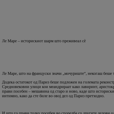
Ле Маре – историскиот шарм што преживеал сè
Ле Маре, што на француски значи „мочуриште“, некогаш беше т
Додека остатокот од Париз беше подложен на големата реконстр
Средновековни улици кои меандрираат како лавиринт, аристокра
прави посебен – мешавина од старо и ново, каде што историски
интимно, како да сте биле во овој дел од Париз претходно.
И што го прави толку посебен во споредба со другите делови о