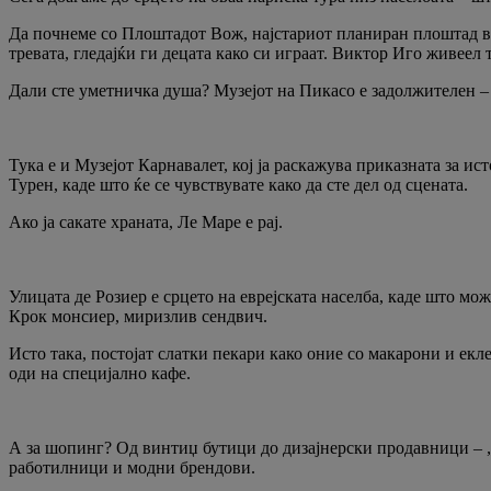
Да почнеме со Плоштадот Вож, најстариот планиран плоштад во
тревата, гледајќи ги децата како си играат. Виктор Иго живеел т
Дали сте уметничка душа? Музејот на Пикасо е задолжителен – с
Тука е и Музејот Карнавалет, кој ја раскажува приказната за ис
Турен, каде што ќе се чувствувате како да сте дел од сцената.
Ако ја сакате храната, Ле Маре е рај.
Улицата де Розиер е срцето на еврејската населба, каде што м
Крок монсиер, миризлив сендвич.
Исто така, постојат слатки пекари како оние со макарони и екл
оди на специјално кафе.
А за шопинг? Од винтиџ бутици до дизајнерски продавници – „М
работилници и модни брендови.