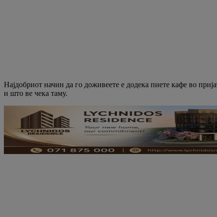
Најдобриот начин да го доживеете е додека пиете кафе во приј
и што ве чека таму.