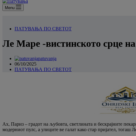
Menu
ПАТУВАЊА ПО СВЕТОТ
Ле Маре -вистинското срце на
patuvanja
06/10/2025
ПАТУВАЊА ПО СВЕТОТ
Ах, Париз – градот на љубовта, светлината и бескрајните пекари
модерниот пулс, а улиците ве галат како стар пријател, тогаш Л