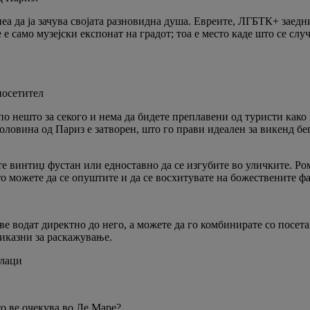
еа да ја зачува својата разновидна душа. Евреите, ЛГБТК+ заедн
е е само музејски експонат на градот; тоа е место каде што се сл
посетител
о нешто за секого и нема да бидете преплавени од туристи како 
половина од Париз е затворен, што го прави идеален за викенд б
ите винтиџ фустан или едноставно да се изгубите во уличките. Ром
то можете да се опуштите и да се восхитувате на божествените 
ве водат директно до него, а можете да го комбинирате со посета
риказни за раскажување.
алаци
то ве очекува во Ле Маре?