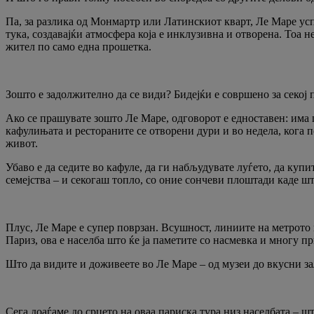
Па, за разлика од Монмартр или Латинскиот кварт, Ле Маре усп
тука, создавајќи атмосфера која е инклузивна и отворена. Тоа н
жител по само една прошетка.
Зошто е задолжително да се види? Бидејќи е совршено за секој 
Ако се прашувате зошто Ле Маре, одговорот е едноставен: има п
кафулињата и рестораните се отворени дури и во недела, кога 
живот.
Убаво е да седите во кафуле, да ги набљудувате луѓето, да куп
семејства – и секогаш топло, со оние сончеви плоштади каде ш
Плус, Ле Маре е супер поврзан. Всушност, линиите на метрото 
Париз, ова е населба што ќе ја паметите со насмевка и многу п
Што да видите и доживеете во Ле Маре – од музеи до вкусни з
Сега доаѓаме до срцето на оваа париска тура низ населбата – ш