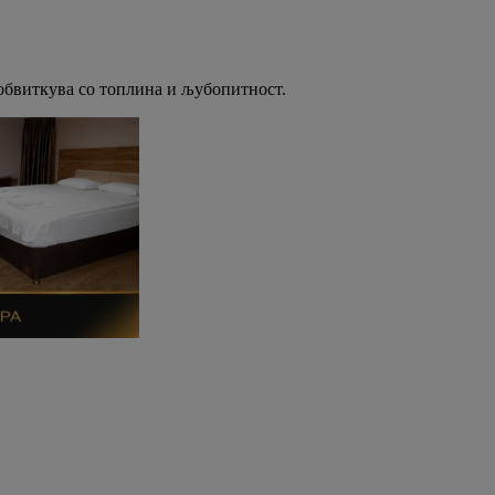
е обвиткува со топлина и љубопитност.