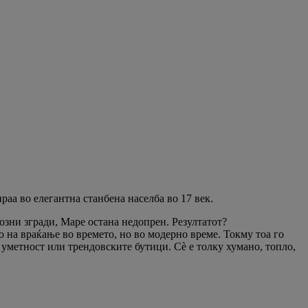
аа во елегантна станбена населба во 17 век.
озни згради, Маре остана недопрен. Резултатот?
 на враќање во времето, но во модерно време. Токму тоа го
 уметност или трендовските бутици. Сè е толку хумано, топло,