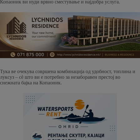
Копаоник ви нуди врвно сместување и најдобра услуга.
Тука ве очекува совршена комбинација од удобност, топлина и
луксуз – сè што ви е потребно за незаборавен престој во
снежната бајка на Копаоник.