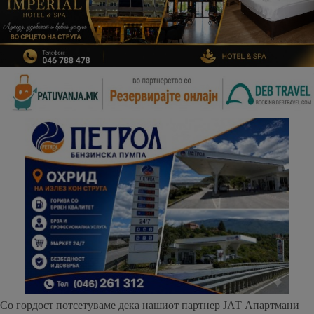
Со гордост потсетуваме дека нашиот партнер ЈАТ Апартмани