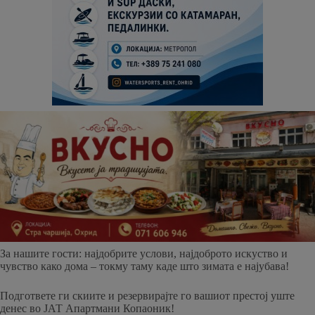
За нашите гости: најдобрите услови, најдоброто искуство и
чувство како дома – токму таму каде што зимата е најубава!
Подгответе ги скиите и резервирајте го вашиот престој уште
денес во ЈАТ Апартмани Копаоник!