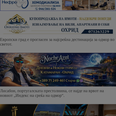
Европски град e прогласен за најсреќна дестинација за одмор во
светот.
Лисабон, португалската престолнина, се најде на врвот на
новиот „Индекс на среќа на одмор“.