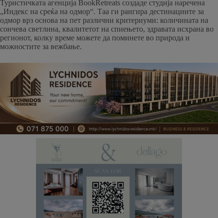
Туристичката агенција BookRetreats создаде студија наречена
„Индекс на среќа на одмор“. Таа ги рангира дестинациите за
одмор врз основа на пет различни критериуми: количината на
сончева светлина, квалитетот на спиењето, здравата исхрана во
регионот, колку време можете да поминете во природа и
можностите за вежбање.