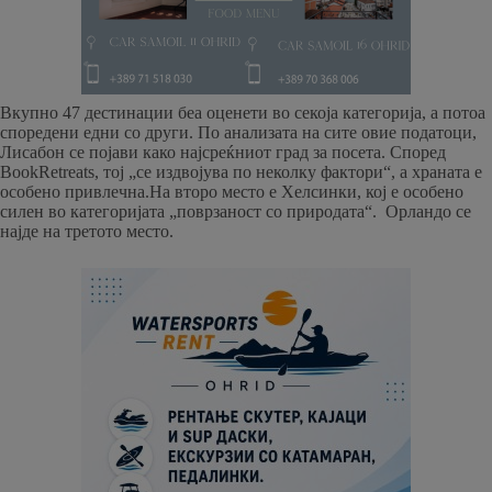
Вкупно 47 дестинации беа оценети во секоја категорија, а потоа
споредени едни со други. По анализата на сите овие податоци,
Лисабон се појави како најсреќниот град за посета. Според
BookRetreats, тој „се издвојува по неколку фактори“, а храната е
особено привлечна.На второ место е Хелсинки, кој е особено
силен во категоријата „поврзаност со природата“. Орландо се
најде на третото место.