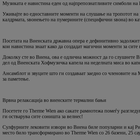
Музиката е навистина еден од најпрепознатливите симболи на 
Уживајте во едноставните моменти на слушање на тропотот на к
калдрмата, ѕвонењето на пумерините (специфични ѕвона) во ка
Посетата на Виенската државна опера е дефинитивно задолжите
кои навистина знаат како да создадат магични моменти за сите 
Доколку сте во Виена, ова е одлична можност да го слушнете В
дел од Виенската Хофмузичка капела на неделната миса во кап
Ансамблот и звуците што ги создаваат заедно со членовите на
за паметење.
Врвна релаксација во виенските термални бањи
Посетете го Therme Wien ако сакате рамнотежа помеѓу разгледу
ги остварува сите соништа за велнес!
Сулфурните лековити извори во Виена биле популарни и кај Рим
место било трансформирано во Therme Wien со 26 базени, 25 са