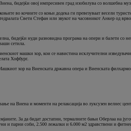
Виена, бидејќи овој импресивен град изобилува со волшебна муз
оњите во кочиите со коњи додека ги превезуваат весели туристи
тедралата Свети Стефан или звукот на часовникот Анкер од врво
лна, бидејќи нуди разновидна програма на опери и балети со не
ваши сетила.
иенскиот машки хор, кои се навистина исклучителни изведувачи, 
елата Хофбург.
 Машкиот хор на Виенската државна опера и Виенската филхармон
вање на Виена и моменти на релаксација во луксузен велнес цент
јаните. За да бидат достапни, термалните бањи Оберлаа на југо
уни и парни соби, 2.500 лежалки и 6.000 м2 здравствени и фитнес