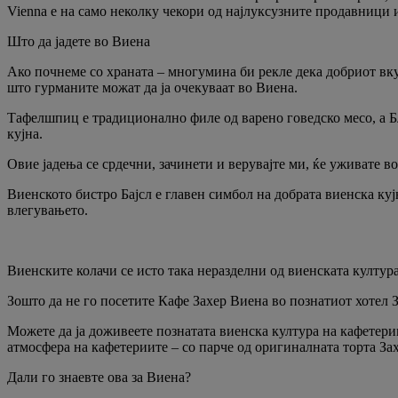
Vienna е на само неколку чекори од најлуксузните продавници 
Што да јадете во Виена
Ако почнеме со храната – многумина би рекле дека добриот вку
што гурманите можат да ја очекуваат во Виена.
Тафелшпиц е традиционално филе од варено говедско месо, а Бл
кујна.
Овие јадења се срдечни, зачинети и верувајте ми, ќе уживате во 
Виенското бистро Бајсл е главен симбол на добрата виенска ку
влегувањето.
Виенските колачи се исто така неразделни од виенската култур
Зошто да не го посетите Кафе Захер Виена во познатиот хотел З
Можете да ја доживеете познатата виенска култура на кафетери
атмосфера на кафетериите – со парче од оригиналната торта Зах
Дали го знаевте ова за Виена?