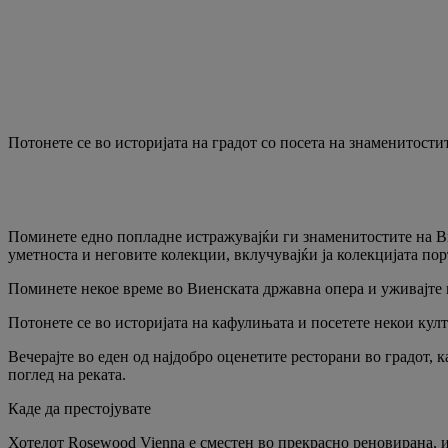
Потонете се во историјата на градот со посета на знаменитости
Поминете едно попладне истражувајќи ги знаменитостите на Ви
уметноста и неговите колекции, вклучувајќи ја колекцијата п
Поминете некое време во Виенската државна опера и уживајте в
Потонете се во историјата на кафулињата и посетете некои кул
Вечерајте во еден од најдобро оценетите ресторани во градот, 
поглед на реката.
Каде да престојувате
Хотелот Rosewood Vienna е сместен во прекрасно реновирана, и