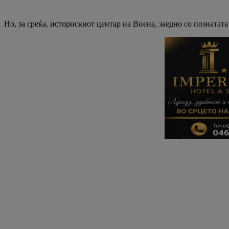
Но, за среќа, историскиот центар на Виена, заедно со познатат