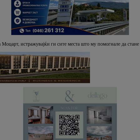
а Моцарт, истражувајќи ги сите места што му помогнале да стане