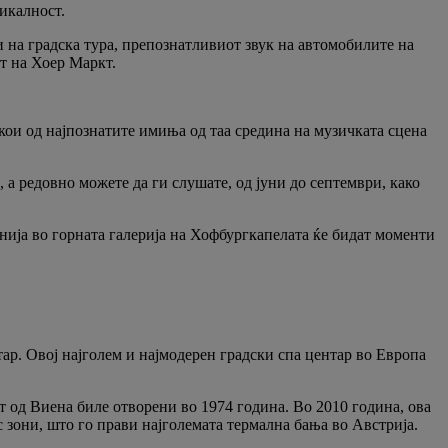
икалност.
 на градска тура, препознатливиот звук на автомобилите на
т на Хоер Маркт.
кои од најпознатите имиња од таа средина на музичката сцена
а редовно можете да ги слушате, од јуни до септември, како
ија во горната галерија на Хофбургкапелата ќе бидат моменти
ар. Овој најголем и најмодерен градски спа центар во Европа
т од Виена биле отворени во 1974 година. Во 2010 година, ова
 зони, што го прави најголемата термална бања во Австрија.