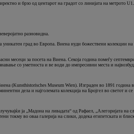
иректно и брзо од центарот на градот со линијата на метрото U1.
неверојатно разновидна.
на уникатен град во Европа. Виена нуди божествени колекции на
асни месеци за посета на Виена. Секоја година помеѓу септемвр
знавање со уметноста и ве води до импресивни места и највозбуд
Виена (Kunsthistorisches Museum Wien). Изграден во 1891 година 
инентни дела и најголемата колекција на Бројгел во светот и се 
клучувајќи ја „Мадона на ливадата“ од Рафаел, „Алегоријата на 
стени токму во оваа галерија на слики, додека египетската и бл