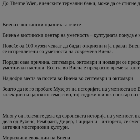
До Therme Wien, виенските термални бањи, може да се стигне д
Виена е вистински празник за очите
Виена е вистински центар на уметноста – културната понуда е 
Повеќе од 100 музеи чекаат да бидат откриени и ја прават Вие
се испреплетени со уметноста на современа Виена.
Поради оваа причина, септември, октомври и ноември се прекр
уметнички настани. Есента во Виена е прекрасно време за запо
Најдобри места за посета во Виена во септември и октомври
Зошто да не го пробате Музејот на историјата на уметноста во 
колекции на царското семејство, тој содржи широк спектар на ем
Многу од големите дела од европската историја на уметност, в
дела од Рубенс, Рембрант, Дирер, Тицијан и Тинторето, се сме
антички мистериозни култури.
Миризливи евокации на Виена