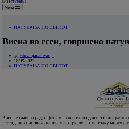
Menu
ПАТУВАЊА ПО СВЕТОТ
Виена во есен, совршено патув
patuvanja
18/09/2025
ПАТУВАЊА ПО СВЕТОТ
Виена е главен град, најголем град и една од деветте покраини
легендарно џиновско панорамско тркало… има толку многу што