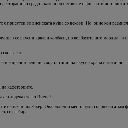
и ресторани во градот, како и од неговите најпознати историски 
с е присутен во виенската кујна со векови. Но, оние кои размис
унцен се вкусни крвави колбаси, но колбасите што мора да ги п
секој залак.
јна и е препознаено по својата типична вкусна храна и магично
а на кафетериите.
ахер додека сте во Виена?
ите на начин на Захер. Ова одлично место нуди совршена атмосф
ер, се разбира.