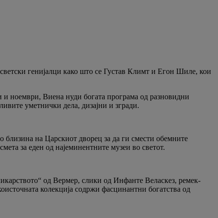
 светски генијалци како што се Густав Климт и Егон Шиле, кои
и и ноември, Виена нуди богата програма од разновидни
ливите уметнички дела, дизајни и згради.
во близина на Царскиот дворец за да ги смести обемните
смета за еден од најеминентните музеи во светот.
сликарството“ од Вермер, слики од Инфанте Веласкез, ремек-
искоисточната колекција содржи фасцинантни богатства од