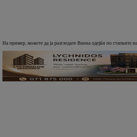
На пример, можете да ја разгледате Виена одејќи по стапките н