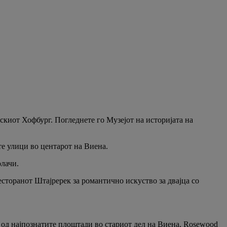
киот Хофбург. Погледнете го Музејот на историјата на
те улици во центарот на Виена.
олачи.
ресторанот Штајререк за романтично искуство за двајца со
н од најпознатите плоштади во стариот дел на Виена, Rosewood