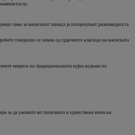
знаменитости.
луваат само за виенскиот шницл ја потценуваат разновидноста
робате генерално се некои од срдечните класици на виенската
 фините мириси на традиционалната кујна веднаш по
ера за да уживате во типичната и единствена виенска