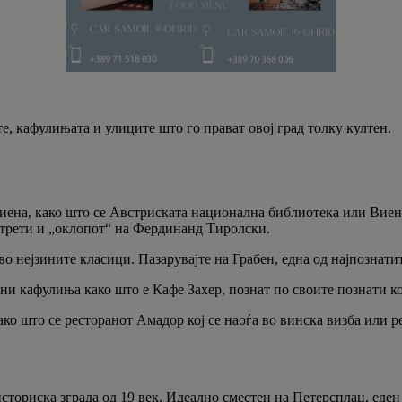
те, кафулињата и улиците што го прават овој град толку култен.
ена, како што се Австриската национална библиотека или Виенс
ортрети и „оклопот“ на Фердинанд Тиролски.
о нејзините класици. Пазарувајте на Грабен, една од најпознати
тни кафулиња како што е Кафе Захер, познат по своите познати к
како што се ресторанот Амадор кој се наоѓа во винска визба или 
сториска зграда од 19 век. Идеално сместен на Петерсплац, еде