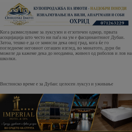
Кога размислуваме за луксузен и егзотичен одмор, првата
асоцијација што често ни паѓа на ум е фасцинантниот Дубаи.
Затоа, тешко е да се замисли дека овој град, кога ќе го
погледнеме неговиот сегашен изглед, во минатото, дури би
можеле да кажеме дека до неодамна, живеел од риболов и лов на
школки.
Вистинско време е за Дубаи: целосен луксуз и уживање