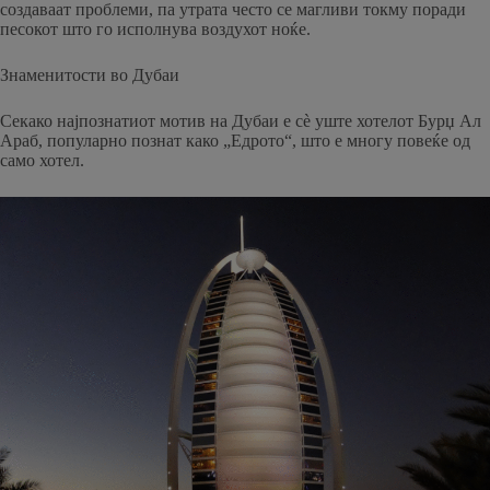
создаваат проблеми, па утрата често се магливи токму поради
песокот што го исполнува воздухот ноќе.
Знаменитости во Дубаи
Секако најпознатиот мотив на Дубаи е сè уште хотелот Бурџ Ал
Араб, популарно познат како „Едрото“, што е многу повеќе од
само хотел.