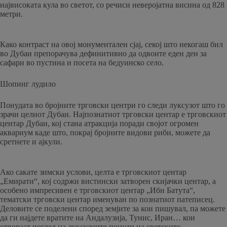
највисоката кула во светот, со речиси неверојатна висина од 828
метри.
Како контраст на овој монументален сјај, секој што некогаш бил
во Дубаи препорачува дефинитивно да одвоите еден ден за
сафари во пустина и посета на бедуинско село.
Шопинг лудило
Понудата во бројните трговски центри го следи луксузот што го
зрачи целиот Дубаи. Најпознатиот трговски центар е трговскиот
центар Дубаи, кој стана атракција поради својот огромен
аквариум каде што, покрај бројните видови риби, можете да
сретнете и ајкули.
Ако сакате зимски услови, целта е трговскиот центар
„Емирати“, кој содржи вистински затворен скијачки центар, а
особено импресивен е трговскиот центар „Ибн Батута“,
тематски трговски центар именуван по познатиот патеписец.
Деловите се поделени според земјите за кои пишувал, па можете
да ги најдете вратите на Андалузија, Тунис, Иран… кои
отвораат поглед на луксузните понуди на светските