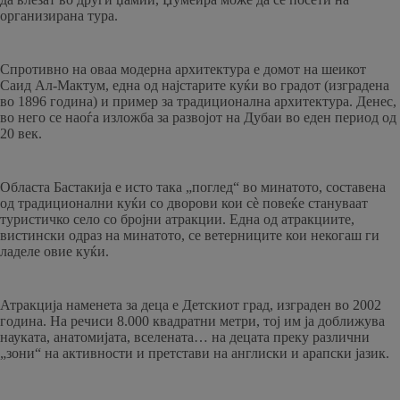
организирана тура.
Спротивно на оваа модерна архитектура е домот на шеикот
Саид Ал-Мактум, една од најстарите куќи во градот (изградена
во 1896 година) и пример за традиционална архитектура. Денес,
во него се наоѓа изложба за развојот на Дубаи во еден период од
20 век.
Областа Бастакија е исто така „поглед“ во минатото, составена
од традиционални куќи со дворови кои сè повеќе стануваат
туристичко село со бројни атракции. Една од атракциите,
вистински одраз на минатото, се ветерниците кои некогаш ги
ладеле овие куќи.
Атракција наменета за деца е Детскиот град, изграден во 2002
година. На речиси 8.000 квадратни метри, тој им ја доближува
науката, анатомијата, вселената… на децата преку различни
„зони“ на активности и претстави на англиски и арапски јазик.