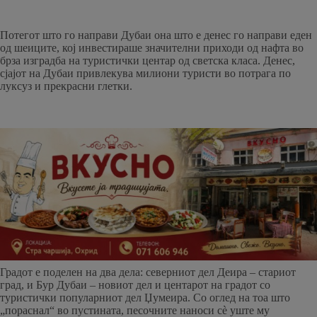
Потегот што го направи Дубаи она што е денес го направи еден
од шеиците, кој инвестираше значителни приходи од нафта во
брза изградба на туристички центар од светска класа. Денес,
сјајот на Дубаи привлекува милиони туристи во потрага по
луксуз и прекрасни глетки.
Градот е поделен на два дела: северниот дел Деира – стариот
град, и Бур Дубаи – новиот дел и центарот на градот со
туристички популарниот дел Џумеира. Со оглед на тоа што
„пораснал“ во пустината, песочните наноси сè уште му