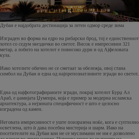
Дубаи е најдобрата дестинација за летен одмор среде зима
Изграден во форма на едро на рибарски брод, тој е единствениот
хотел со седум ѕвездички во светот. Висок е импресивни 321
метар, а лобито на хотелот е повисоко дури и од Ајфеловата
кула.
Иако хотелите обично не се сметаат за обележја, овој стана
симбол на Дубаи и една од најпрепознатливите згради во светот.
Една од најфотографираните згради, покрај хотелот Бурџ Ал
Араб, е џамијата Џумеира, која е пример за модерна исламска
архитектура, а нејзината специфичност е што е целосно
изградена од камен.
Неговата импресивност е уште поизразена ноќе, кога е суптилно
осветлена, што ѝ дава посебна мистерија и шарм. Иако на
посетителите на Дубаи кои не се муслимани не им е дозволено
да влезат во други џамии, Џумеира може да се посети на