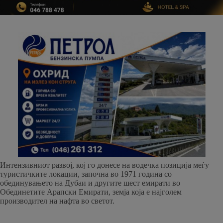
Интензивниот развој, кој го донесе на водечка позиција меѓу
туристичките локации, започна во 1971 година со
обединувањето на Дубаи и другите шест емирати во
Обединетите Арапски Емирати, земја која е најголем
производител на нафта во светот.