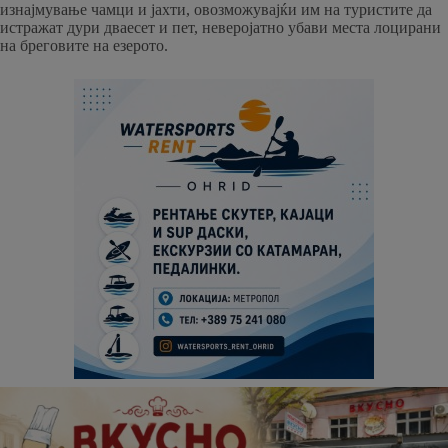
изнајмување чамци и јахти, овозможувајќи им на туристите да
истражат дури дваесет и пет, неверојатно убави места лоцирани
на бреговите на езерото.