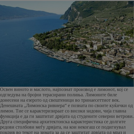
Освен виното и маслото, најпознат производ е лимонот, кој се
одгледува на бројни терасирани полиња. Лимоните биле
донесени на езерото од свештеници во тринаесеттиот век.
Денешната „Лимонска ривиера“ е позната по своите куќички од
лимон. Тие се карактеризираат со високи ѕидови, чија главна
функција е да ги заштитат дрвјата од студените северни ветрови.
Друга специфична архитектонска карактеристика се долгите
редови столбови меѓу дрвјата, на кои некогаш се подигнувал
покрив во текот на зимата за да се заштитат дрвјата од мраз и