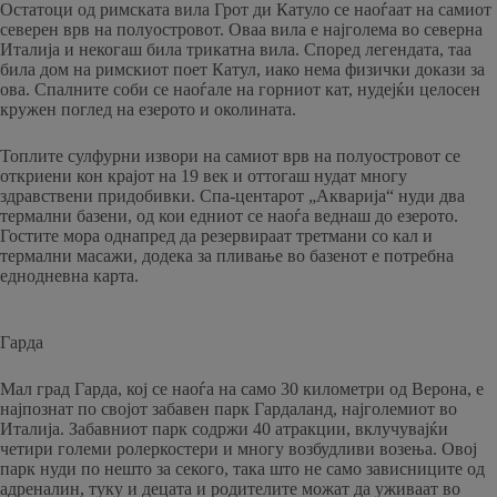
Остатоци од римската вила Грот ди Катуло се наоѓаат на самиот
северен врв на полуостровот. Оваа вила е најголема во северна
Италија и некогаш била трикатна вила. Според легендата, таа
била дом на римскиот поет Катул, иако нема физички докази за
ова. Спалните соби се наоѓале на горниот кат, нудејќи целосен
кружен поглед на езерото и околината.
Топлите сулфурни извори на самиот врв на полуостровот се
откриени кон крајот на 19 век и оттогаш нудат многу
здравствени придобивки. Спа-центарот „Акварија“ нуди два
термални базени, од кои едниот се наоѓа веднаш до езерото.
Гостите мора однапред да резервираат третмани со кал и
термални масажи, додека за пливање во базенот е потребна
еднодневна карта.
Гарда
Мал град Гарда, кој се наоѓа на само 30 километри од Верона, е
најпознат по својот забавен парк Гардаланд, најголемиот во
Италија. Забавниот парк содржи 40 атракции, вклучувајќи
четири големи ролеркостери и многу возбудливи возења. Овој
парк нуди по нешто за секого, така што не само зависниците од
адреналин, туку и децата и родителите можат да уживаат во