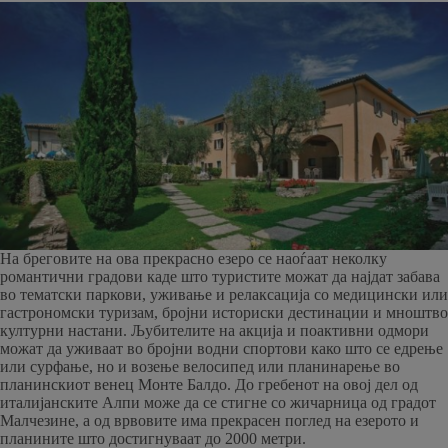
На бреговите на ова прекрасно езеро се наоѓаат неколку
романтични градови каде што туристите можат да најдат забава
во тематски паркови, уживање и релаксација со медицински или
гастрономски туризам, бројни историски дестинации и мноштво
културни настани. Љубителите на акција и поактивни одмори
можат да уживаат во бројни водни спортови како што се едрење
или сурфање, но и возење велосипед или планинарење во
планинскиот венец Монте Балдо. До гребенот на овој дел од
италијанските Алпи може да се стигне со жичарница од градот
Малчезине, а од врвовите има прекрасен поглед на езерото и
планините што достигнуваат до 2000 метри.