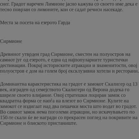
снег. Градот наречен Лимионе јасно кажува со своето име дека е
тесно поврзан со лимоните, кои се садат речиси насекаде.
Места за посета на езерото Гарда
Сирмионе
Древниот утврден град Сирмионе, сместен на полуостров на
самиот југ од езерото, е една од најпопуларните туристички
дестинации. Покрај историските атракции и знаменитости, овој
полуостров е дом на голем број ексклузивни хотели и ресторани.
Доминантна карактеристика на градот е замокот Скалигер од 13
век, изграден од семејството Скалигери од Верона додека го
ширеле своето влијание. Овој стратешки лоциран замок со
квадратна форма се наоѓа на влезот во Сирмионе. Кулите на
замокот се издигаат над два пешачки моста што водат во градот.
Во самиот замок нема поголеми атракции, но искачувањето по
150-те скали ќе ве награди со прекрасен поглед на покривите на
Сирмионе и блиското пристаниште.