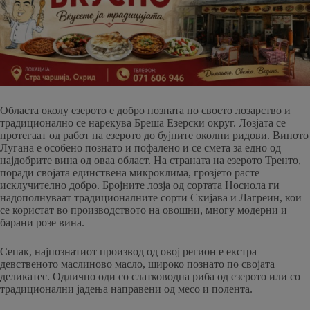
Областа околу езерото е добро позната по своето лозарство и
традиционално се нарекува Бреша Езерски округ. Лозјата се
протегаат од работ на езерото до бујните околни ридови. Виното
Лугана е особено познато и пофалено и се смета за едно од
најдобрите вина од оваа област. На страната на езерото Тренто,
поради својата единствена микроклима, грозјето расте
исклучително добро. Бројните лозја од сортата Носиола ги
надополнуваат традиционалните сорти Скијава и Лагреин, кои
се користат во производството на овошни, многу модерни и
барани розе вина.
Сепак, најпознатиот производ од овој регион е екстра
девственото маслиново масло, широко познато по својата
деликатес. Одлично оди со слатководна риба од езерото или со
традиционални јадења направени од месо и полента.