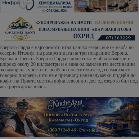
Езерото Гарда е најголемото италијанско езеро, кое се наоѓа во
северна Италија, на раскрсницата на три покраини: Верона,
Бреша и Тренто. Езерото Гарда е долго околу 50 километри и
широко околу 20 километри и е една од омилените дестинации
за одмор на туристите, особено посетителите од германското
говорно подрачје, што не е премногу изненадувачки бидејќи до
крајот на Првата светска војна северниот дел од езерото бил под
австроунгарска власт.