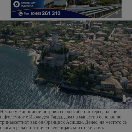
Неколку живописни острови се од особен интерес, од кои
најголемиот е Изола дел Гарда, дом на манастир основан во
тринаесеттиот век од Франциск Асишки. Денес, на местото се
наоѓа зграда во типичен венецијански готски стил.