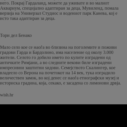
него. Покрај Гардаланд, можете да уживате и во малиот
Аквариум, специјално адаптиран за деца, Мувиленд, помала
верзија на Универзал Студиос и водениот парк Канева, кој е
исто така адаптиран за деца.
Тори дел Бенако
Мало село кое се наоѓа во близина на поголемите и поживи
градови Гарда и Бардолино, има население од околу 3.000
жители. Селото го добило името по кулите изградени од
античките Римјани, а во следните векови биле изградени
импресивни заштитни ѕидови. Семејството Скалингер, кое
владеело со Верона на почетокот на 14 век, тука изградило
величествен замок, во кој денес се наоѓа етнографски музеј и
историска градина, која, секако, е засадена со лимонови дрвја.
wish.hr