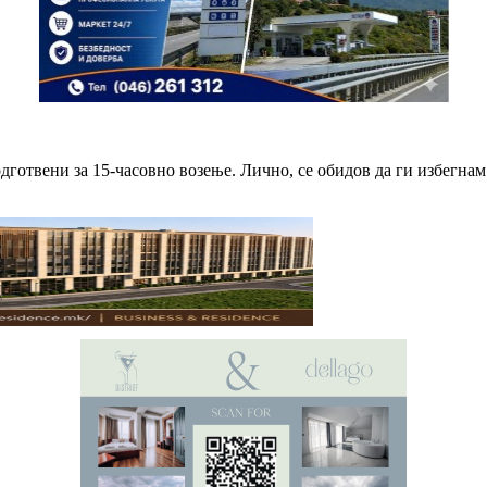
одготвени за 15-часовно возење. Лично, се обидов да ги избегнам