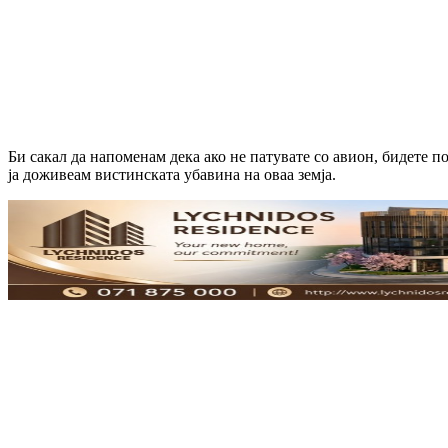
Би сакал да напоменам дека ако не патувате со авион, бидете п
ја доживеам вистинската убавина на оваа земја.