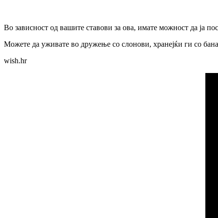
Во зависност од вашите ставови за ова, имате можност да ја по
Можете да уживате во дружење со слонови, хранејќи ги со банан
wish.hr