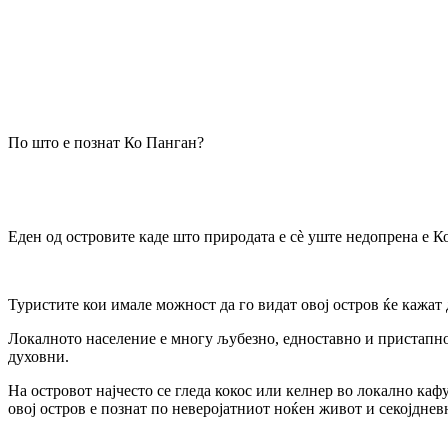
По што е познат Ко Панган?
Еден од островите каде што природата е сè уште недопрена е К
Туристите кои имале можност да го видат овој остров ќе кажат 
Локалното население е многу љубезно, едноставно и пристапно 
духовни.
На островот најчесто се гледа кокос или келнер во локално каф
овој остров е познат по неверојатниот ноќен живот и секојднев