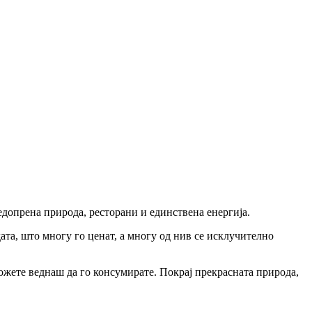
едопрена природа, ресторани и единствена енергија.
ата, што многу го ценат, а многу од нив се исклучително
можете веднаш да го консумирате. Покрај прекрасната природа,