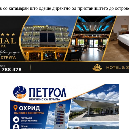
озев со катамаран што одеше директно од пристаништето до остро