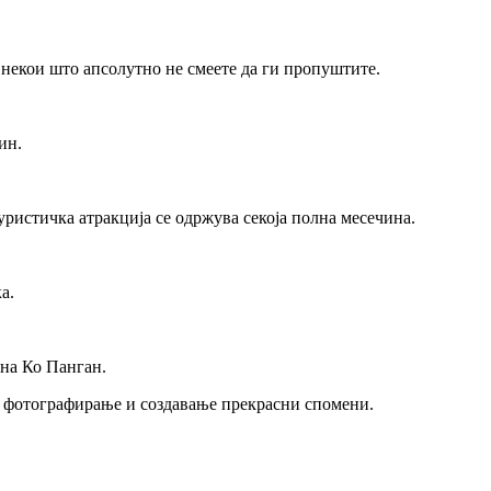
м некои што апсолутно не смеете да ги пропуштите.
ин.
туристичка атракција се одржува секоја полна месечина.
а.
 на Ко Панган.
за фотографирање и создавање прекрасни спомени.