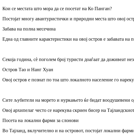
Кои се местата што мора да се посетат на Ко Панган?
Постојат многу авантуристички и природни места што овој остр
Забава на полна месечина
Една од главните карактеристики на овој остров е забавата на п
Секоја година, сè поголем број туристи доаѓаат да доживеат не
Остров Тао и Нанг Хуан
Овој остров е познат по тоа што локалното население го нареку
Сите љубители на морето и нуркањето ќе бидат воодушевени од 
Овој архипелаг често се нарекува скриен бисер на Тајландскио
Посета на локални фарми за слонови
Во Тајланд, вклучително и на островот, постојат локални фарми