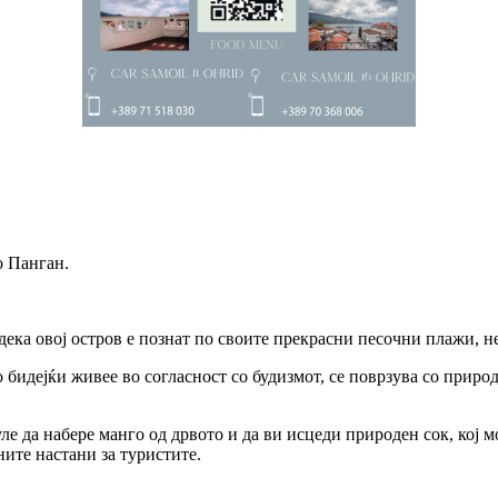
о Панган.
дека овој остров е познат по своите прекрасни песочни плажи, н
бидејќи живее во согласност со будизмот, се поврзува со природ
уле да набере манго од дрвото и да ви исцеди природен сок, кој 
ните настани за туристите.