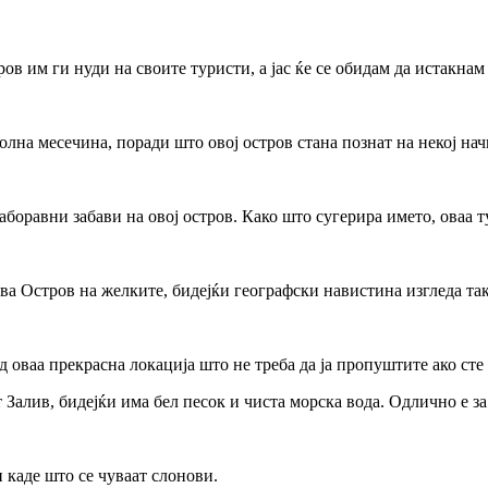
ов им ги нуди на своите туристи, а јас ќе се обидам да истакна
олна месечина, поради што овој остров стана познат на некој нач
заборавни забави на овој остров. Како што сугерира името, оваа 
ва Остров на желките, бидејќи географски навистина изгледа так
оваа прекрасна локација што не треба да ја пропуштите ако сте
т Залив, бидејќи има бел песок и чиста морска вода. Одлично е 
 каде што се чуваат слонови.