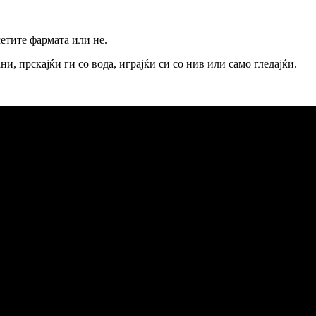
сетите фармата или не.
и, прскајќи ги со вода, играјќи си со нив или само гледајќи.