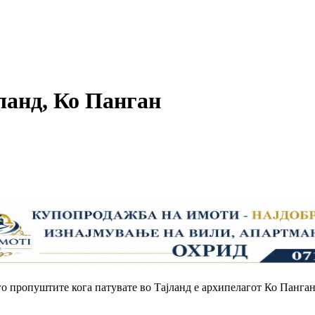
ланд, Ко Панган
о пропуштите кога патувате во Тајланд е архипелагот Ко Панган,