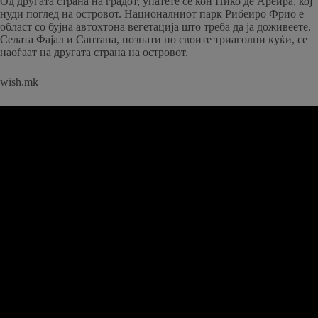
Од другата страна на градот, упатете се кон Пико де Ареира, кој
нуди поглед на островот. Националниот парк Рибеиро Фрио е
област со бујна автохтона вегетација што треба да ја доживеете.
Селата Фајал и Сантана, познати по своите триаголни куќи, се
наоѓаат на другата страна на островот.
wish.mk