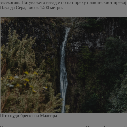
засекогаш. Патувањето назад е по пат преку планинскиот превој
Паул да Сера, висок 1400 метри.
Што нуди брегот на Мадеира