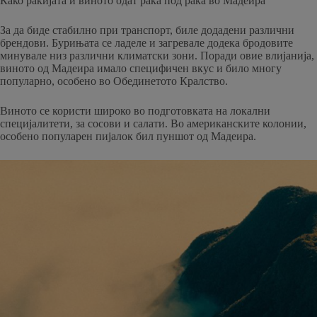
Како ракијата и виното одат рака под рака во Мадеира
За да биде стабилно при транспорт, биле додадени различни
брендови. Бурињата се ладеле и загревале додека бродовите
минувале низ различни климатски зони. Поради овие влијанија,
виното од Мадеира имало специфичен вкус и било многу
популарно, особено во Обединетото Кралство.
Виното се користи широко во подготовката на локални
специјалитети, за сосови и салати. Во американските колонии,
особено популарен пијалок бил пуншот од Мадеира.