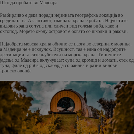
Што да пробате во Мадеира
Разбирливо е дека поради нејзината географска локација во
средината на Атлантикот, главната храна е рибата. Најчестите
видови храна се туна или сличен вид голема риба, како и
октопод. Морето околу островот е богато со школки и ракови.
Најдобрата морска храна обично се наоѓа во северните мориња,
а Мадеира не е исклучок. Всушност, таа е една од најдобрите
дестинации за сите љубители на морска храна. Типичните
јадења од Мадеира вклучуваат: супа од кромид и домати, стек од
туна, филе од риба од скабарда со банана и разни видови
тропско овошје.