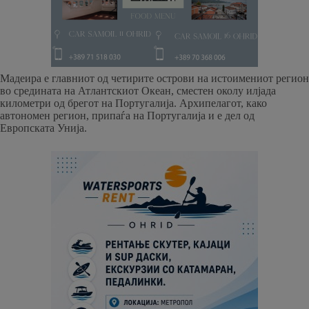
Мадеира е главниот од четирите острови на истоимениот регион
во средината на Атлантскиот Океан, сместен околу илјада
километри од брегот на Португалија. Архипелагот, како
автономен регион, припаѓа на Португалија и е дел од
Европската Унија.