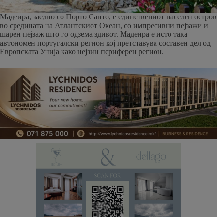
Мадеира, заедно со Порто Санто, е единствениот населен остров
во средината на Атлантскиот Океан, со импресивни пејзажи и
шарен пејзаж што го одзема здивот. Мадеира е исто така
автономен португалски регион кој претставува составен дел од
Европската Унија како нејзин периферен регион.