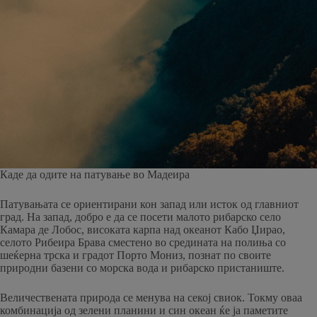
Каде да одите на патување во Мадеира
Патувањата се ориентирани кон запад или исток од главниот
град. На запад, добро е да се посети малото рибарско село
Камара де Лобос, високата карпа над океанот Кабо Џирао,
селото Рибеира Брава сместено во средината на полиња со
шеќерна трска и градот Порто Мониз, познат по своите
природни базени со морска вода и рибарско пристаниште.
Величествената природа се менува на секој свиок. Токму оваа
комбинација од зелени планини и син океан ќе ја паметите