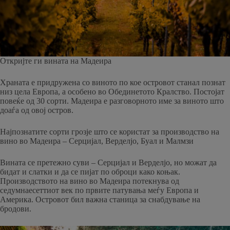
Откријте ги вината на Мадеира
Храната е придружена со виното по кое островот станал познат
низ цела Европа, а особено во Обединетото Кралство. Постојат
повеќе од 30 сорти. Мадеира е разговорното име за виното што
доаѓа од овој остров.
Најпознатите сорти грозје што се користат за производство на
вино во Мадеира – Серцијал, Верделјо, Буал и Малмзи
Вината се претежно суви – Серцијал и Верделјо, но можат да
бидат и слатки и да се пијат по оброци како коњак.
Производството на вино во Мадеира потекнува од
седумнаесеттиот век по првите патувања меѓу Европа и
Америка. Островот бил важна станица за снабдување на
бродови.