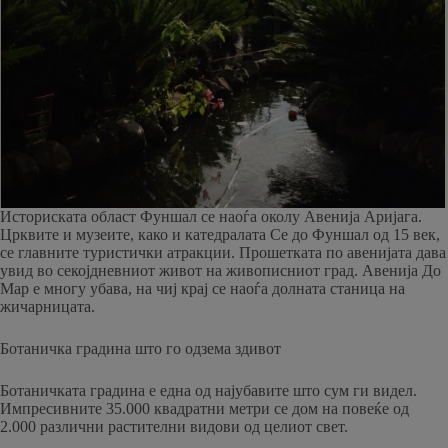
Историската област Фуншал се наоѓа околу Авенија Аријага.
Црквите и музеите, како и катедралата Се до Фуншал од 15 век,
се главните туристички атракции. Прошетката по авенијата дава
увид во секојдневниот живот на живописниот град. Авенија До
Мар е многу убава, на чиј крај се наоѓа долната станица на
жичарницата.
Ботаничка градина што го одзема здивот
Ботаничката градина е една од најубавите што сум ги видел.
Импресивните 35.000 квадратни метри се дом на повеќе од
2.000 различни растителни видови од целиот свет.