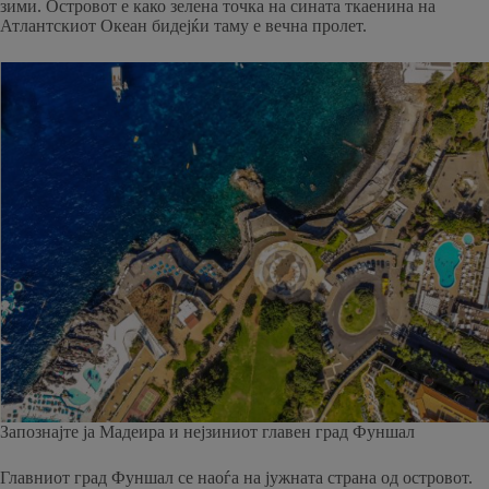
зими. Островот е како зелена точка на сината ткаенина на
Атлантскиот Океан бидејќи таму е вечна пролет.
Запознајте ја Мадеира и нејзиниот главен град Фуншал
Главниот град Фуншал се наоѓа на јужната страна од островот.