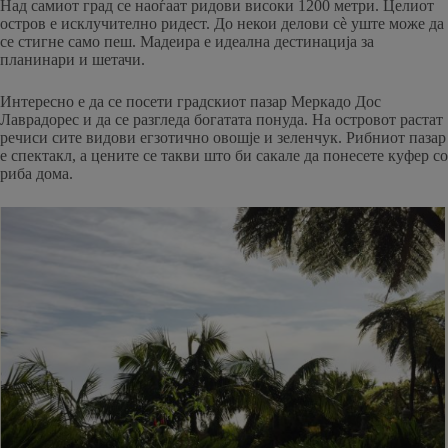
Над самиот град се наоѓаат ридови високи 1200 метри. Целиот
остров е исклучително ридест. До некои делови сè уште може да
се стигне само пеш. Мадеира е идеална дестинација за
планинари и шетачи.
Интересно е да се посети градскиот пазар Меркадо Дос
Лаврадорес и да се разгледа богатата понуда. На островот растат
речиси сите видови егзотично овошје и зеленчук. Рибниот пазар
е спектакл, а цените се такви што би сакале да понесете куфер со
риба дома.