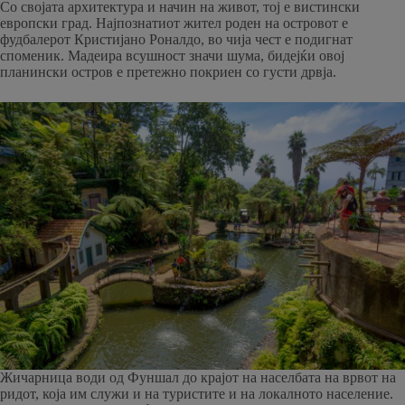
Со својата архитектура и начин на живот, тој е вистински
европски град. Најпознатиот жител роден на островот е
фудбалерот Кристијано Роналдо, во чија чест е подигнат
споменик. Мадеира всушност значи шума, бидејќи овој
планински остров е претежно покриен со густи дрвја.
Жичарница води од Фуншал до крајот на населбата на врвот на
ридот, која им служи и на туристите и на локалното население.