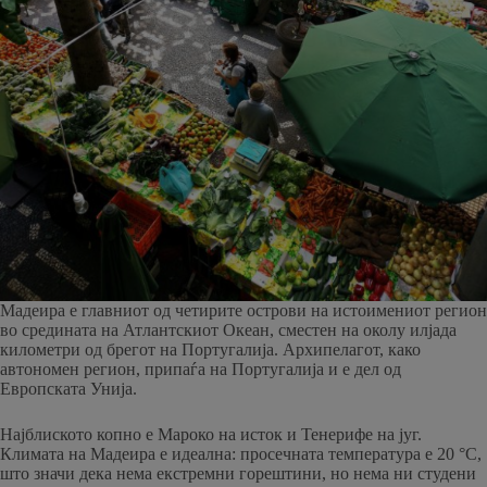
Мадеира е главниот од четирите острови на истоимениот регион
во средината на Атлантскиот Океан, сместен на околу илјада
километри од брегот на Португалија. Архипелагот, како
автономен регион, припаѓа на Португалија и е дел од
Европската Унија.
Најблиското копно е Мароко на исток и Тенерифе на југ.
Климата на Мадеира е идеална: просечната температура е 20 °C,
што значи дека нема екстремни горештини, но нема ни студени