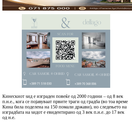
Кинескиот ѕид е изграден повеќе од 2000 години – од 8 век
п.н.е., кога се појавуваат првите траги од градба (во тоа време
Кина била поделена на 150 помали држави), но следењето на
изградбата на ѕидот е евидентирано од 3 век п.н.е. до 17 век
од н.е.