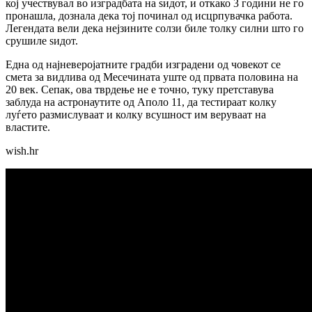
кој учествувал во изградбата на ѕидот, и откако 3 години не го
пронашла, дознала дека тој починал од исцрпувачка работа.
Легендата вели дека нејзините солзи биле толку силни што го
срушиле ѕидот.
Една од најневеројатните градби изградени од човекот се
смета за видлива од Месечината уште од првата половина на
20 век. Сепак, ова тврдење не е точно, туку претставува
заблуда на астронаутите од Аполо 11, да тестираат колку
луѓето размислуваат и колку всушност им веруваат на
властите.
wish.hr