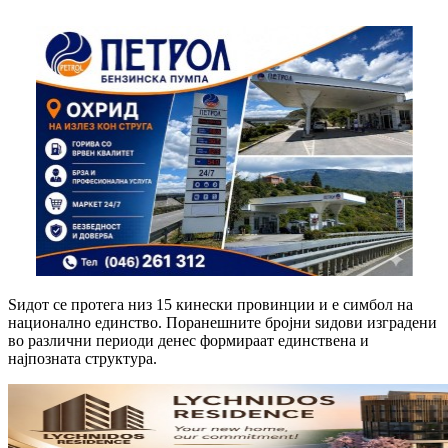
Ѕидот се протега низ 15 кинески провинции и е симбол на
национално единство. Поранешните бројни ѕидови изградени
во различни периоди денес формираат единствена и
најпозната структура.