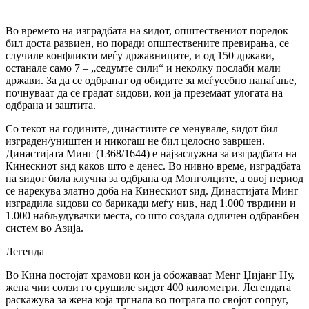
Во времето на изградбата на ѕидот, општествениот поредок
бил доста развиен, но поради општествените превирања, се
случиле конфликти меѓу државниците, и од 150 држави,
останале само 7 – „седумте сили“ и неколку послаби мали
држави. За да се одбранат од обидите за меѓусебно напаѓање,
почнуваат да се градат ѕидови, кои ја преземаат улогата на
одбрана и заштита.
Со текот на годините, династиите се менувале, ѕидот бил
изграден/уништен и никогаш не бил целосно завршен.
Династијата Минг (1368/1644) е најзаслужна за изградбата на
Кинескиот ѕид каков што е денес. Во нивно време, изградбата
на ѕидот била клучна за одбрана од Монголците, а овој период
се нарекува златно доба на Кинескиот ѕид. Династијата Минг
изградила ѕидови со барикади меѓу нив, над 1.000 тврдини и
1.000 набљудувачки места, со што создала одличен одбранбен
систем во Азија.
Легенда
Во Кина постојат храмови кои ја обожаваат Менг Џијанг Ну,
жена чии солзи го срушиле ѕидот 400 километри. Легендата
раскажува за жена која тргнала во потрага по својот сопруг,