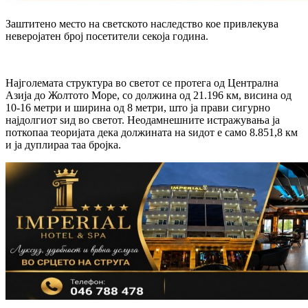
Заштитено место на светското наследство кое привлекува
неверојатен број посетители секоја година.
Најголемата структура во светот се протега од Централна
Азија до Жолтото Море, со должина од 21.196 км, висина од
10-16 метри и ширина од 8 метри, што ја прави сигурно
најдолгиот ѕид во светот. Неодамнешните истражувања ја
поткопаа теоријата дека должината на ѕидот е само 8.851,8 км
и ја дуплираа таа бројка.