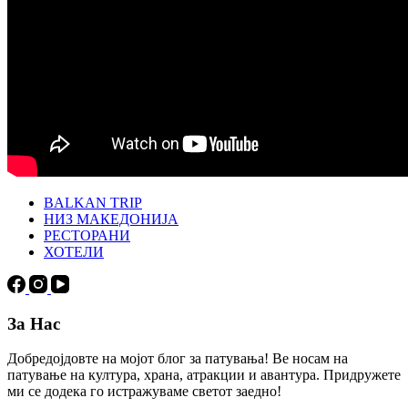
BALKAN TRIP
НИЗ МАКЕДОНИЈА
РЕСТОРАНИ
ХОТЕЛИ
За Нас
Добредојдовте на мојот блог за патувања! Ве носам на
патување на култура, храна, атракции и авантура. Придружете
ми се додека го истражуваме светот заедно!