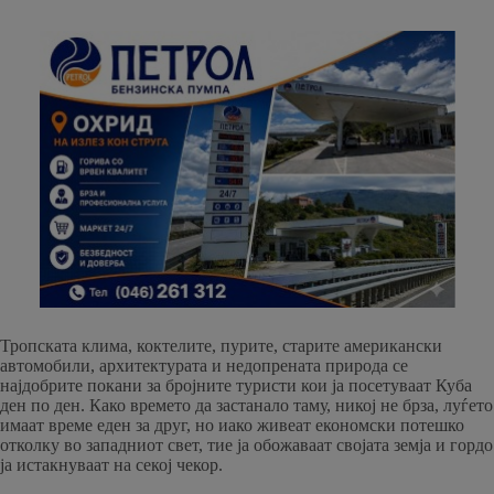
Тропската клима, коктелите, пурите, старите американски
автомобили, архитектурата и недопрената природа се
најдобрите покани за бројните туристи кои ја посетуваат Куба
ден по ден. Како времето да застанало таму, никој не брза, луѓето
имаат време еден за друг, но иако живеат економски потешко
отколку во западниот свет, тие ја обожаваат својата земја и гордо
ја истакнуваат на секој чекор.