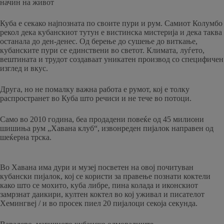
начин на живот
Куба е секако најпозната по своите пури и рум. Самиот Колумбо
рекол дека кубанскиот тутун е вистинска мистерија и дека таква
останала до ден-денес. Од берење до сушење до виткање,
кубанските пури се единствени во светот. Климата, луѓето,
вештината и трудот создаваат уникатен производ со специфичен
изглед и вкус.
Друга, но не помалку важна работа е румот, кој е толку
распространет во Куба што речиси и не тече во потоци.
Само во 2010 година, беа продадени повеќе од 45 милиони
шишиња рум „Хавана клуб“, извонреден пијалок направен од
шеќерна трска.
Во Хавана има дури и музеј посветен на овој почитуван
кубански пијалок, кој се користи за правење познати коктели
како што се мохито, куба либре, пина колада и иконскиот
замрзнат даикири, култен коктел во кој уживал и писателот
Хемингвеј / и во просек пиел 20 пијалоци секоја секунда.