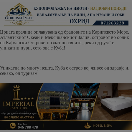
Црната кралица оплакувана од брановите на Карипското Море,
Атлантскиот Океан и Мексиканскиот Залив, островот во облик
на Кајмански Острови познат по своите „реки од рум“ и
уникатни пури, сето ова е Куба!
Уникатна по многу нешта, Куба е остров кој живее од здравје и,
секако, од туризам