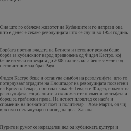
Она што го обележа животот на Кубанците и го направи она
што е денес е секако револуцијата што се случи во 1953 година.
Борбата против владата на Батиста и неговиот режим беше
борба за кубанскиот народ предводена од Фидел Кастро, кој
беше на чело на земјата до 2008 година, кога беше заменет од
неговиот помлад брат Раул.
Фидел Кастро беше и останува симбол на револуцијата, што го
потврдуваат зградите на Плоштадот на револуцијата посветени
на Ернесто Гевара, попознат како Че Гевара и Фидел, водачот на
револуцијата, социјалните и економските промени во земјата и
борец за граѓански права. На истиот плоштад се наоѓа и
споменик на познатиот поет и политичар – Хозе Марти, од чиј
врв има спектакуларен поглед на цела Хавана.
Пурите и румот се неразделен дел од кубанската култура и