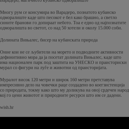
Варадеро, магичното кубанско одморалиште
Многу рум се консумира во Варадеро, познатото кубанско
одморалиште каде што песокот е бел како брашно, а светло
сините бранови го допираат небото. Тоа е едно од најпознатите
одморалишта во светот, со над 50 хотели и околу 15.000 соби.
Долината Вињалес, бисер на кубанската природа
Оние кои не се љубители на морето и подводните активности
дефинитивно мора да ја посетат долината Вињалес, каде што
има национален парк под заштита на УНЕСКО и праисториски
мурал со фигури на луѓе и животни од праисторијата.
Муралот висок 120 метри и широк 160 метри претставува
импресивно дело на човечки раце создадено во коегзистенција
со природата, токму како што му доликува на овој срдечен народ
кој го цени животот и природните ресурси што им се дадени.
wish.hr